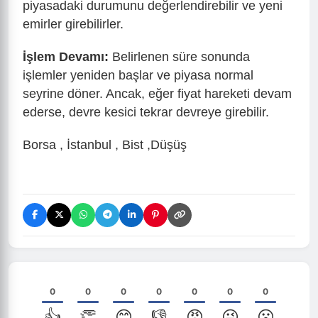
piyasadaki durumunu değerlendirebilir ve yeni
emirler girebilirler.
İşlem Devamı:
Belirlenen süre sonunda
işlemler yeniden başlar ve piyasa normal
seyrine döner. Ancak, eğer fiyat hareketi devam
ederse, devre kesici tekrar devreye girebilir.
Borsa , İstanbul , Bist ,Düşüş
0
0
0
0
0
0
0
👍
👏
😊
👎
😡
😜
😮