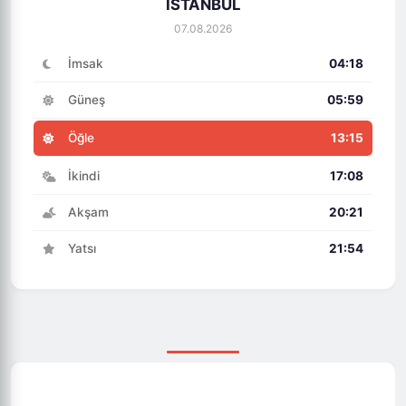
İSTANBUL
07.08.2026
İmsak
04:18
Güneş
05:59
Öğle
13:15
İkindi
17:08
Akşam
20:21
Yatsı
21:54