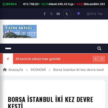
%0,70
%0,03
%
BORSA
BIST 100
13.798,82
Altın
6.490,45 ₺/gr
Bitcoin
$64.263
Giriş Yap
26 terörist etkisiz hale getirildi
Anasayfa
EKONOMİ
Borsa İstanbul iki kez devre kesti
BORSA İSTANBUL IKI KEZ DEVRE
KESTI