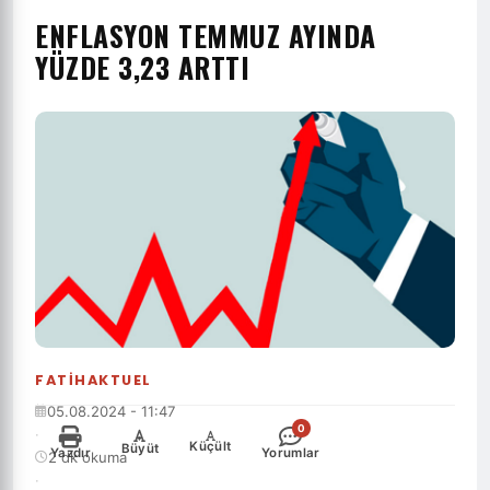
ENFLASYON TEMMUZ AYINDA
YÜZDE 3,23 ARTTI
FATIHAKTUEL
05.08.2024 - 11:47
0
·
-
+
Küçült
Büyüt
Yazdır
Yorumlar
2 dk okuma
·