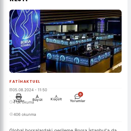
FATIHAKTUEL
05.08.2024 - 11:50
0
·
-
+
Küçült
Büyüt
Yazdır
Yorumlar
4 dk okuma
·
406 okunma
Global borsalardaki gerileme Borsa İstanbul'a da