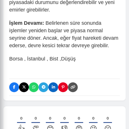
piyasadaki durumunu değerlendirebilir ve yeni
emirler girebilirler.
İşlem Devamı:
Belirlenen süre sonunda
işlemler yeniden başlar ve piyasa normal
seyrine döner. Ancak, eğer fiyat hareketi devam
ederse, devre kesici tekrar devreye girebilir.
Borsa , İstanbul , Bist ,Düşüş
0
0
0
0
0
0
0
👍
👏
😊
👎
😡
😜
😮