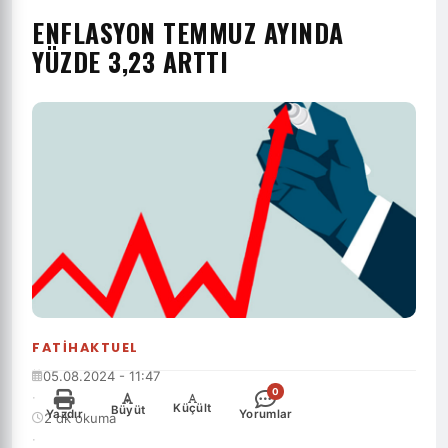
ENFLASYON TEMMUZ AYINDA
YÜZDE 3,23 ARTTI
FATIHAKTUEL
05.08.2024 - 11:47
0
·
-
+
Küçült
Büyüt
Yazdır
Yorumlar
2 dk okuma
·