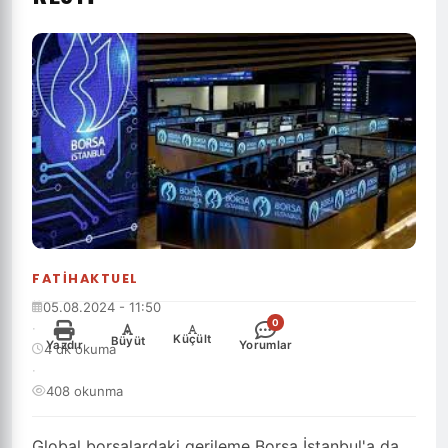
FATIHAKTUEL
05.08.2024 - 11:50
0
·
-
+
Küçült
Büyüt
Yazdır
Yorumlar
4 dk okuma
·
408 okunma
Global borsalardaki gerileme Borsa İstanbul'a da