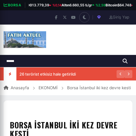
%0,14
%2,59
%
BORSA
BIST 100
13.779,39
Altın
6.660,55 ₺/gr
Bitcoin
$64.748
Giriş Yap
26 terörist etkisiz hale getirildi
Anasayfa
EKONOMİ
Borsa İstanbul iki kez devre kesti
BORSA İSTANBUL IKI KEZ DEVRE
KESTI