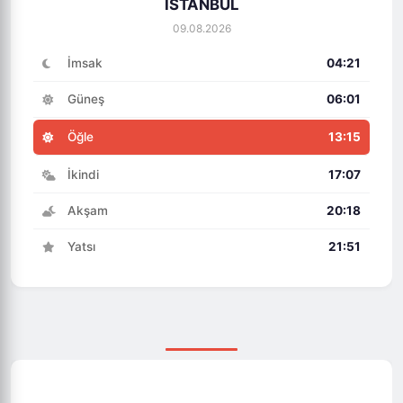
İSTANBUL
09.08.2026
İmsak
04:21
Güneş
06:01
Öğle
13:15
İkindi
17:07
Akşam
20:18
Yatsı
21:51