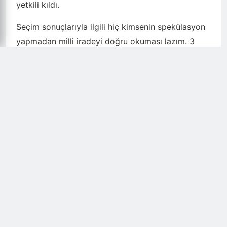
yetkili kıldı.
Seçim sonuçlarıyla ilgili hiç kimsenin spekülasyon
yapmadan milli iradeyi doğru okuması lazım. 3
önemli sonucu var.
Milli irade tecelli etti: Demokrasi çıkan neticeye
saygı gerektirir.
AK PARTİ SİYASİ BİR GERÇEKTİR
Türkiyeyi Ukraynalılaştırmak, seçim üzerinden
manipülasyonlarla istikrarsızlaştırmak isteyenlerin
yerine milli irade tecelli etmiştir.
Bu seçimlerin birinci partisi ve kazananı AK Parti:
Matematiksel bir gerçek olduğu kadar siyasal bir
gerçektir.