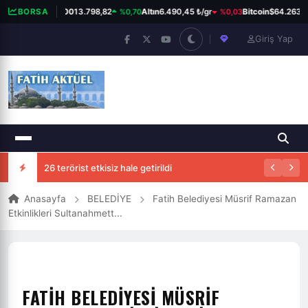
%0,70
%0,03
BORSA
BIST 100
13.798,82
Altın
6.490,45 ₺/gr
Bitcoin
$64.263
Giriş Yap
26 terörist etkisiz hale getirildi
Anasayfa
BELEDİYE
Fatih Belediyesi Müsrif Ramazan
Etkinlikleri Sultanahmett...
FATIH BELEDIYESI MÜSRIF