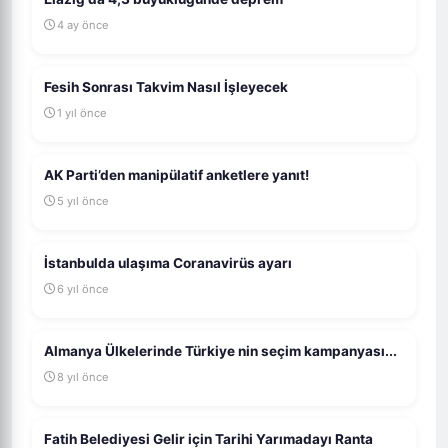
4 ay önce
Fesih Sonrası Takvim Nasıl İşleyecek
1 yıl önce
AK Parti’den manipülatif anketlere yanıt!
5 yıl önce
İstanbulda ulaşıma Coranavirüs ayarı
6 yıl önce
Almanya Ülkelerinde Türkiye nin seçim kampanyası...
8 yıl önce
Fatih Belediyesi Gelir için Tarihi Yarımadayı Ranta