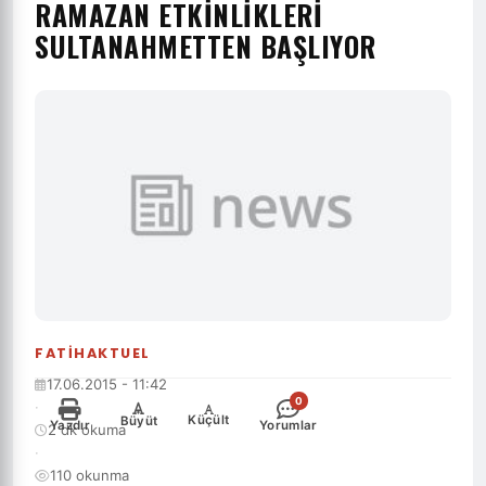
RAMAZAN ETKINLIKLERI
SULTANAHMETTEN BAŞLIYOR
FATIHAKTUEL
17.06.2015 - 11:42
0
·
-
+
Küçült
Büyüt
Yazdır
Yorumlar
2 dk okuma
·
110 okunma