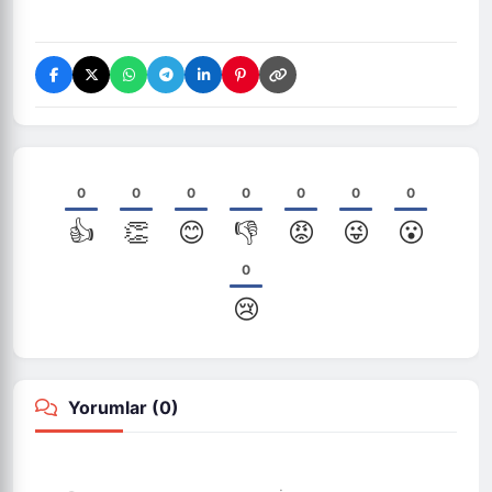
0
0
0
0
0
0
0
👍
👏
😊
👎
😡
😜
😮
0
😢
Yorumlar (
0
)