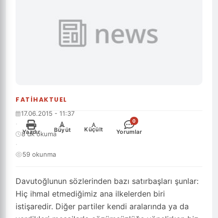
FATIHAKTUEL
17.06.2015 - 11:37
0
·
-
+
Küçült
Büyüt
Yazdır
Yorumlar
8 dk okuma
·
59 okunma
Davutoğlunun sözlerinden bazı satırbaşları şunlar:
Hiç ihmal etmediğimiz ana ilkelerden biri
istişaredir. Diğer partiler kendi aralarında ya da