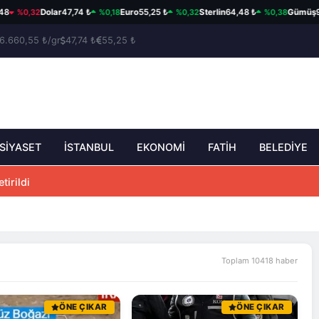
%0,32
%0,18
%0,32
%0,38
Dolar
47,74 ₺
Euro
55,25 ₺
Sterlin
64,48 ₺
Gümüş
97,5
6.660,55 ₺/gr
47,74 ₺
55,25 ₺
SİYASET
İSTANBUL
EKONOMİ
FATİH
BELEDİYE
tirildi
Toplam 10418 haber
ÖNE ÇIKAR
ÖNE ÇIKAR