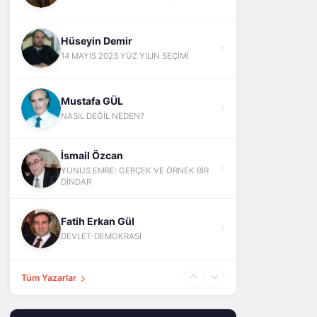
Hüseyin Demir
14 MAYIS 2023 YÜZ YILIN SEÇİMİ
Mustafa GÜL
NASIL DEĞİL NEDEN?
İsmail Özcan
YUNUS EMRE: GERÇEK VE ÖRNEK BİR
DİNDAR
Fatih Erkan Gül
DEVLET-DEMOKRASİ
Tüm Yazarlar