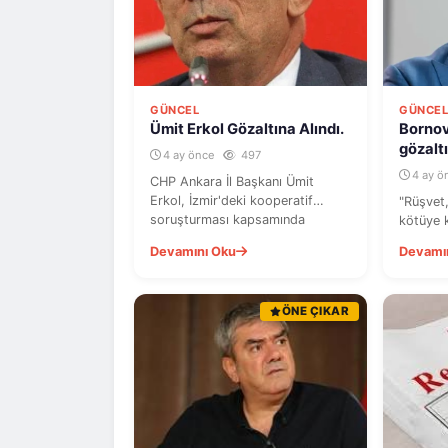
GÜNCEL
GÜNCE
Ümit Erkol Gözaltına Alındı.
Bornov
gözaltı
4 ay önce
497
4 ay ö
CHP Ankara İl Başkanı Ümit
Erkol, İzmir'deki kooperatif
"Rüşvet,
soruşturması kapsamında
kötüye 
Ankara'da gözaltına alındı.
tutukla
Devamını Oku
Devamı
Başkanı 
ÖNE ÇIKAR