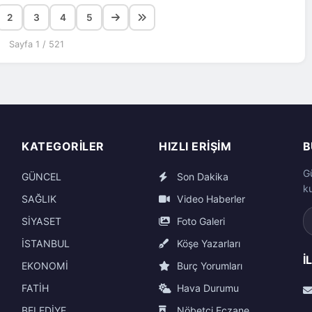
2
3
4
5
Sayfa 1 / 521
KATEGORILER
HIZLI ERIŞIM
B
G
GÜNCEL
Son Dakika
k
SAĞLIK
Video Haberler
SİYASET
Foto Galeri
İSTANBUL
Köşe Yazarları
İ
EKONOMİ
Burç Yorumları
FATİH
Hava Durumu
BELEDİYE
Nöbetçi Eczane