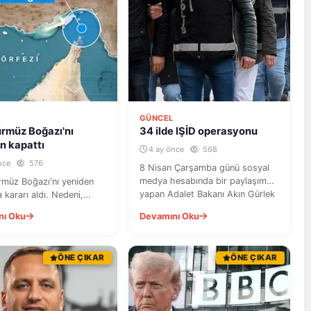
L
GÜNCEL
ürmüz Boğazı'nı
34 ilde IŞİD operasyonu
n kapattı
4 ay önce
568
nce
576
8 Nisan Çarşamba günü sosyal
medya hesabında bir paylaşım
ürmüz Boğazı'nı yeniden
yapan Adalet Bakanı Akın Gürlek
kararı aldı. Nedeni,
ise IŞİD'e yönelik 34 ilde ...
 deniz ablukasının devam
nı Oku
Devamını Oku
r. Bu gelişme, b...
ÖNE ÇIKAR
ÖNE ÇIKAR