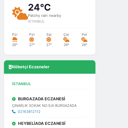
24°C
Patchy rain nearby
İSTANBUL
Pzr
Pzt
Sal
Çar
Per
26°
27°
27°
26°
26°
Nöbetçi Eczaneler
İSTANBUL
BURGAZADA ECZANESİ
ÇINARLIK SOKAK NO:5/A BURGAZADA
02163812112
HEYBELİADA ECZANESİ