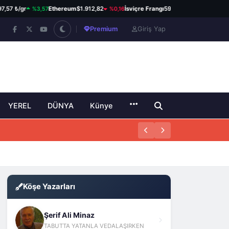
%3,57
%0,16
%0,82
7 ₺/gr
Ethereum
$1.912,82
İsviçre Frangı
59,12 ₺
Kanada Dola
Premium
Giriş Yap
YEREL
DÜNYA
Künye
Köşe Yazarları
Şerif Ali Minaz
TABUTTA YATANLA VEDALAŞIRKEN