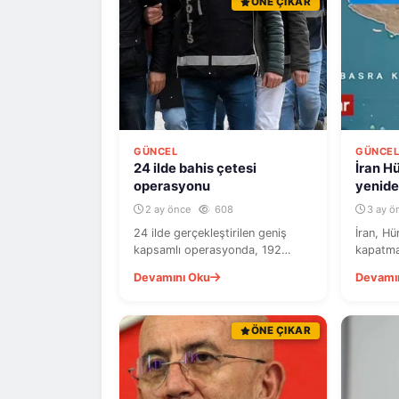
ÖNE ÇIKAR
GÜNCEL
GÜNCE
24 ilde bahis çetesi
İran H
operasyonu
yenide
2 ay önce
608
3 ay ö
24 ilde gerçekleştirilen geniş
İran, H
kapsamlı operasyonda, 192
kapatma 
milyar liralık yasa dışı bahis ve
ABD'nin
Devamını Oku
Devamı
kara para aklama çetesine...
etmesidi
ÖNE ÇIKAR