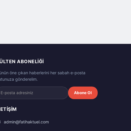
ÜLTEN ABONELIĞI
ünün öne çıkan haberlerini her sabah e-posta
utunuza gönderelim.
Abone Ol
LETIŞIM
admin@fatihaktuel.com