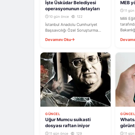
İşte Üsküdar Belediyesi
MEB yö
operasyonunun detayları
11 gün
10 gün önce
122
Milli Eğ
tarafınd
İstanbul Anadolu Cumhuriyet
Bakanlı
Başsavcılığı Özel Soruşturma
İlköğret
Bürosunca yürütülen geniş çaplı
Devamını Oku
Devamı
soruşturma kapsamında, Üskü...
GÜNCEL
GÜNCE
Uğur Mumcu suikasti
Whats
dosyası raftan iniyor
görünt
yıla k
11 gün önce
129
11 gün