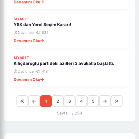
Devamını Oku
SİYASET
YSK dan Yerel Seçim Kararı!
2 ay önce
534
Devamını Oku
SİYASET
Kılıçdaroğlu partideki azilleri 3 avukatla başlattı.
2 ay önce
418
Devamını Oku
1
2
3
4
5
Sayfa 1 / 264