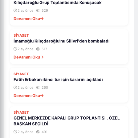
Kılıçdaroğlu Grup Toplantısında Konuşacak
2 ay önce
529
Devamını Oku
SİYASET
İmamoğlu Kılıçdaroğlu'nu Silivri'den bombaladı
2 ay önce
517
Devamını Oku
SİYASET
Fatih Erbakan ikinci tur için kararını açıkladı
2 ay önce
260
Devamını Oku
SİYASET
GENEL MERKEZDE KAPALI GRUP TOPLANTISI . ÖZEL
BAŞKAN SEÇİLDİ.
2 ay önce
491