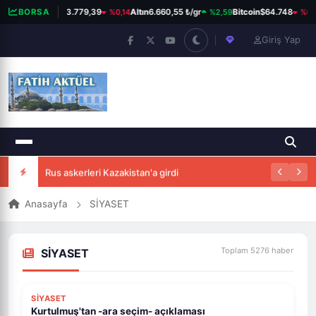
%0,14
%2,59
%0,
BORSA
BIST 100
13.779,39
Altın
6.660,55 ₺/gr
Bitcoin
$64.748
Giriş Yap
Rus askerleri Kazakistan'a girdi
Anasayfa
SİYASET
Toplam 5276 haber
SİYASET
ÖNE ÇIKAR
SİYASET
Kurtulmuş'tan -ara seçim- açıklaması