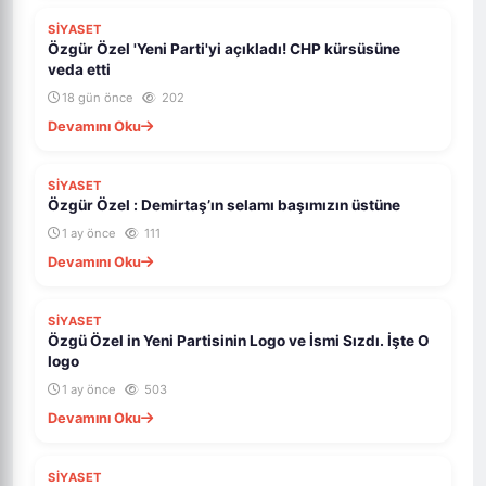
SİYASET
Özgür Özel 'Yeni Parti'yi açıkladı! CHP kürsüsüne
veda etti
18 gün önce
202
Devamını Oku
SİYASET
Özgür Özel : Demirtaş’ın selamı başımızın üstüne
1 ay önce
111
Devamını Oku
SİYASET
Özgü Özel in Yeni Partisinin Logo ve İsmi Sızdı. İşte O
logo
1 ay önce
503
Devamını Oku
SİYASET