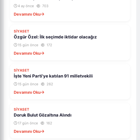
4 ay önce
703
Devamını Oku
SİYASET
Özgür Özel: İlk seçimde iktidar olacağız
15 gün önce
172
Devamını Oku
SİYASET
İşte Yeni Parti'ye katılan 91 milletvekili
15 gün önce
262
Devamını Oku
SİYASET
Doruk Bulut Gözaltına Alındı
17 gün önce
162
Devamını Oku