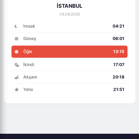
İSTANBUL
09.08.2026
İmsak
04:21
Güneş
06:01
Öğle
13:15
İkindi
17:07
Akşam
20:18
Yatsı
21:51