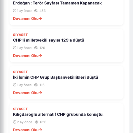
Erdoğan : Terör Sayfası Tamamen Kapanacak
1 ay önce
483
Devamını Oku
SİYASET
CHP'li milletvekili sayısı 129'a düştü
1 ay önce
120
Devamını Oku
SİYASET
İki İsmin CHP Grup Başkanvekillikleri düştü
1 ay önce
116
Devamını Oku
SİYASET
Kılıçdaroğlu alternatif CHP grubunda konuştu.
2 ay önce
626
Devamını Oku