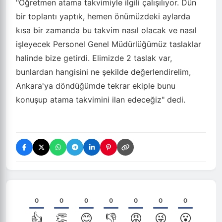
"Öğretmen atama takvimiyle ilgili çalışılıyor. Dün
bir toplantı yaptık, hemen önümüzdeki aylarda
kısa bir zamanda bu takvim nasıl olacak ve nasıl
işleyecek Personel Genel Müdürlüğümüz taslaklar
halinde bize getirdi. Elimizde 2 taslak var,
bunlardan hangisini ne şekilde değerlendirelim,
Ankara'ya döndüğümde tekrar ekiple bunu
konuşup atama takvimini ilan edeceğiz" dedi.
0
0
0
0
0
0
0
👍
👏
😊
👎
😡
😜
😮