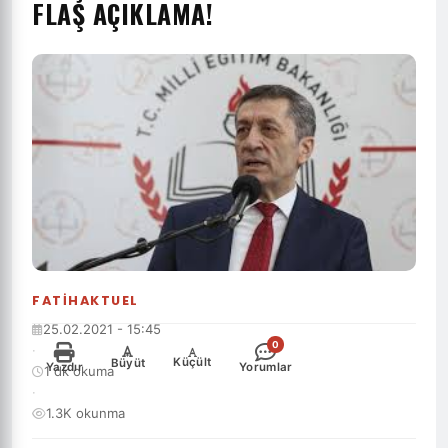
FLAŞ AÇIKLAMA!
FATIHAKTUEL
25.02.2021 - 15:45
0
·
-
+
Küçült
Büyüt
Yazdır
Yorumlar
1 dk okuma
·
1.3K okunma