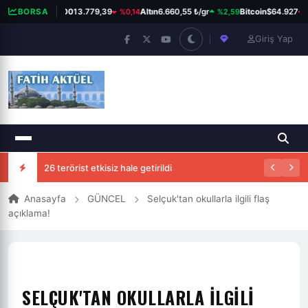
%0,14
%2,59
%
BORSA
BIST 100
13.779,39
Altın
6.660,55 ₺/gr
Bitcoin
$64.927
Giriş Yap
26 terörist etkisiz hale getirildi
Anasayfa
GÜNCEL
Selçuk'tan okullarla ilgili flaş
açıklama!
SELÇUK'TAN OKULLARLA ILGILI