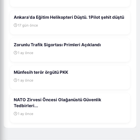
Ankara'da Eğitim Helikopteri Düştü. 1Pilot şehit düştü
17 gün önce
Zorunlu Trafik Sigortası Primleri Açıklandı
1 ay önce
Münfesih terör örgütü PKK
1 ay önce
NATO Zirvesi Öncesi Olağanüstü Güvenlik
Tedbirleri...
1 ay önce