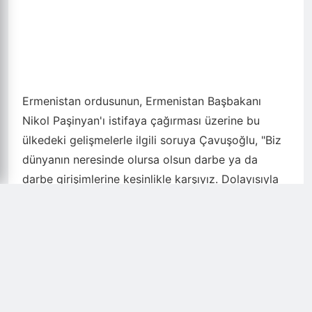
Ermenistan ordusunun, Ermenistan Başbakanı
Nikol Paşinyan'ı istifaya çağırması üzerine bu
ülkedeki gelişmelerle ilgili soruya Çavuşoğlu, "Biz
dünyanın neresinde olursa olsun darbe ya da
darbe girişimlerine kesinlikle karşıyız. Dolayısıyla
Ermenistan'daki bu darbe girişimini de şiddetle
kınıyoruz." yanıtını verdi.
Çavuşoğlu, demokrasilerde vatandaşların
yönetimle ilgili eleştiri yapmasının, hatta istifa
çağrısında bulunmasının doğal olduğunu belirterek
"Ama askerlerin, seçimle iş başına gelmiş bir