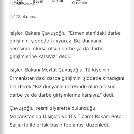
Küçült
Büyüt
Yazdır
Yorumlar
2 dk okuma
·
123 okunma
ışişleri Bakanı Çavuşoğlu, "Ermenistan'daki darbe
girişimini şiddetle kınıyoruz. Biz dünyanın
neresinde olursa olsun darbe ya da darbe
girişimlerine karşıyız" dedi.
ışişleri Bakanı Mevlüt Çavuşoğlu, Türkiye'nin
Ermenistan'daki darbe girişimini şiddetle kınadığını
belirterek "Biz dünyanın neresinde olursa olsun
darbe ya da darbe girişimlerine karşıyız." dedi.
Çavuşoğlu, resmi ziyarette bulunduğu
Macaristan'da Dışişleri ve Dış Ticaret Bakanı Peter
Szijjarto ile ortak basın toplantısı düzenledi.