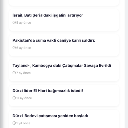
İsrail, Batı Şeria'daki işgalini artırıyor
5 ay önce
Pakistan'da cuma vakti camiye kanlı saldırı:
6 ay önce
Tayland- , Kamboçya daki Çatışmalar Savaşa Evrildi
7 ay önce
Dürzi lider El Hicri bağımsızlık istedi!
11 ay önce
Dürzi-Bedevi çatışması yeniden başladı
1 yıl önce