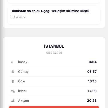
Hindistan da Yolcu Uçağı Yerleşim Birimine Düştü
1 yıl önce
İSTANBUL
05.08.2026
İmsak
04:14
Güneş
05:57
Öğle
13:15
İkindi
17:09
Akşam
20:23