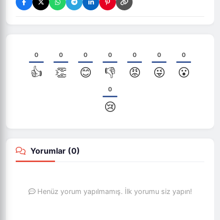
0
0
0
0
0
0
0
👍
👏
😊
👎
😡
😜
😮
0
😢
Yorumlar (
0
)
Henüz yorum yapılmamış. İlk yorumu siz yapın!