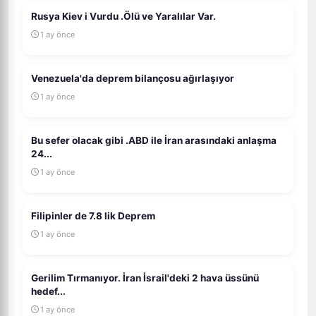
Rusya Kiev i Vurdu .Ölü ve Yaralılar Var.
1 ay önce
Venezuela'da deprem bilançosu ağırlaşıyor
1 ay önce
Bu sefer olacak gibi .ABD ile İran arasındaki anlaşma
24...
1 ay önce
Filipinler de 7.8 lik Deprem
1 ay önce
Gerilim Tırmanıyor. İran İsrail'deki 2 hava üssünü
hedef...
1 ay önce