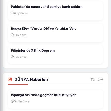
Pakistan'da cuma vakti camiye kanlı saldırı:
6 ay önce
Rusya Kiev i Vurdu .Ölü ve Yaralılar Var.
1 ay önce
Filipinler de 7.8 lik Deprem
1 ay önce
DÜNYA Haberleri
Tümü
İspanya sınırında göçmen krizi büyüyor
5 gün önce