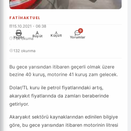
FATIHAKTUEL
15.10.2021 - 06:38
0
·
-
+
Küçült
Büyüt
Yazdır
Yorumlar
1 dk okuma
·
132 okunma
Bu gece yarısından itibaren geçerli olmak üzere
bezine 40 kuruş, motorine 41 kuruş zam gelecek.
Dolar/TL kuru ile petrol fiyatlarındaki artış,
akaryakıt fiyatlarında da zamları beraberinde
getiriyor.
Akaryakıt sektörü kaynaklarından edinilen bilgiye
göre, bu gece yarısından itibaren motorinin litresi