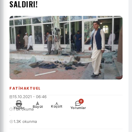
SALDIRI!
FATIHAKTUEL
15.10.2021 - 06:46
0
·
-
+
Küçült
Büyüt
Yazdır
Yorumlar
1 dk okuma
·
1.3K okunma