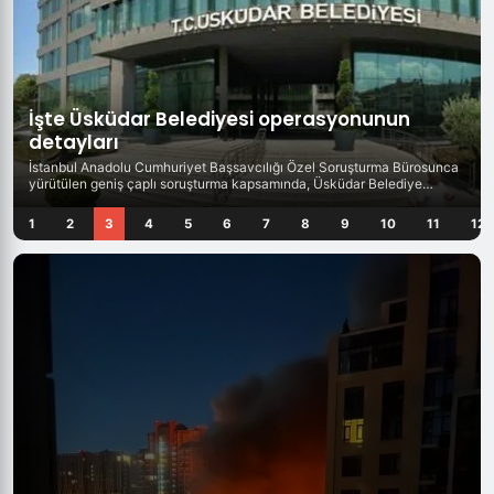
İşte Üsküdar Belediyesi operasyonunun
detayları
İstanbul Anadolu Cumhuriyet Başsavcılığı Özel Soruşturma Bürosunca
yürütülen geniş çaplı soruşturma kapsamında, Üsküdar Belediye
Başkanı...
1
2
3
4
5
6
7
8
9
10
11
12