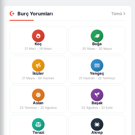
Burç Yorumları
Tümü
Koç
Boğa
21 Mart - 19 Nisan
20 Nisan - 20 Mayıs
İkizler
Yengeç
21 Mayıs - 20 Haziran
21 Haziran - 22 Temmuz
Aslan
Başak
23 Temmuz - 22 Ağustos
23 Ağustos - 22 Eylül
Terazi
Akrep