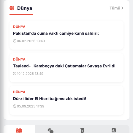
Dünya
Tümü
DÜNYA
Pakistan'da cuma vakti camiye kanlı saldırı:
06.02.2026 13:40
DÜNYA
Tayland- , Kamboçya daki Çatışmalar Savaşa Evrildi
10.12.2025 13:49
DÜNYA
Dürzi lider El Hicri bağımsızlık istedi!
05.09.2025 11:39