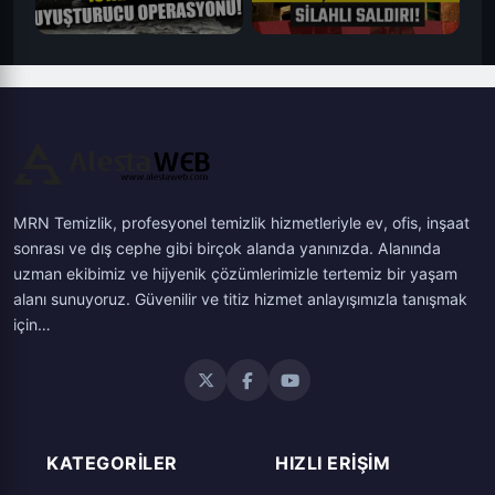
İstanbul'da Uyuşturucu
#SONDAKİKA | İstanbul
SON DAKİKA🚨İstanbul'da
Operasyonu! Şeytani Planı
Beşiktaş'taki İsrail
Kan Donduran Cinayet!
Narkotik Köpeği Bozdu! |
Başkonsolosluğu'na
Çöp Konteynerında
A Haber
Silahlı Saldırı! - TGRT
Bulundu...
Haber
MRN Temizlik, profesyonel temizlik hizmetleriyle ev, ofis, inşaat
sonrası ve dış cephe gibi birçok alanda yanınızda. Alanında
uzman ekibimiz ve hijyenik çözümlerimizle tertemiz bir yaşam
alanı sunuyoruz. Güvenilir ve titiz hizmet anlayışımızla tanışmak
için…
KATEGORILER
HIZLI ERIŞIM