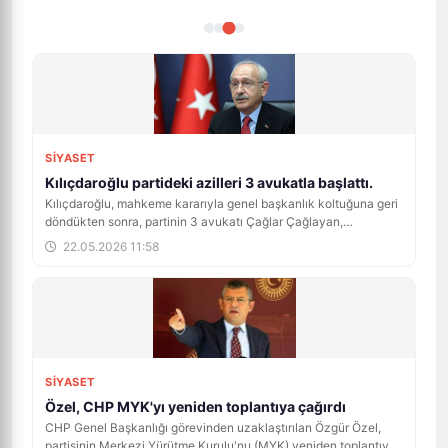
SİYASET
Kılıçdaroğlu partideki azilleri 3 avukatla başlattı.
Kılıçdaroğlu, mahkeme kararıyla genel başkanlık koltuğuna geri
döndükten sonra, partinin 3 avukatı Çağlar Çağlayan,
Mehmetcan Keysan ve Hazar Kardaş'ı görevden aldı. Bu karar,
22.05.2026 11:58
Kılıçdaroğlu'nun partideki ilk hamlesini oluşturdu. CHP'de yeni
bir dönemin başlangıcını simgeleyen bu adım, parti içi
dinamikleri etkileyebilir.
SİYASET
Özel, CHP MYK'yı yeniden toplantıya çağırdı
CHP Genel Başkanlığı görevinden uzaklaştırılan Özgür Özel,
partisinin Merkezi Yürütme Kurulu'nu (MYK) yeniden toplantıya