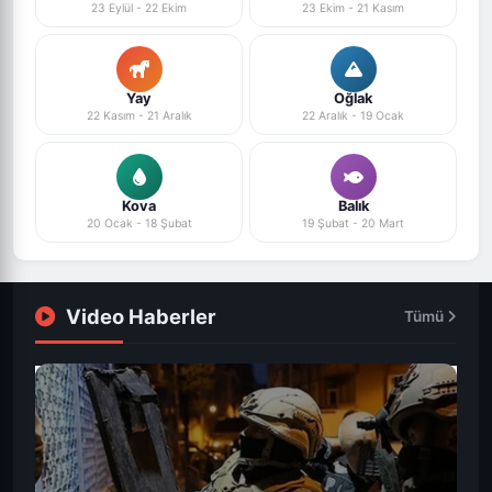
23 Eylül - 22 Ekim
23 Ekim - 21 Kasım
Yay
Oğlak
22 Kasım - 21 Aralık
22 Aralık - 19 Ocak
Kova
Balık
20 Ocak - 18 Şubat
19 Şubat - 20 Mart
Video Haberler
Tümü