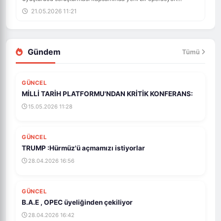
gerçekleştirildi. 25 kişi için gözaltı kararı verildi Operasyon
21.05.2026 11:21
İstanbul'da yapıldı. 14 kişi şu ana kadar gözaltına alındı.
Gündem
Tümü
GÜNCEL
MİLLİ TARİH PLATFORMU'NDAN KRİTİK KONFERANS:
15.05.2026 11:28
GÜNCEL
TRUMP :Hürmüz'ü açmamızı istiyorlar
28.04.2026 16:56
GÜNCEL
B.A.E , OPEC üyeliğinden çekiliyor
28.04.2026 16:42