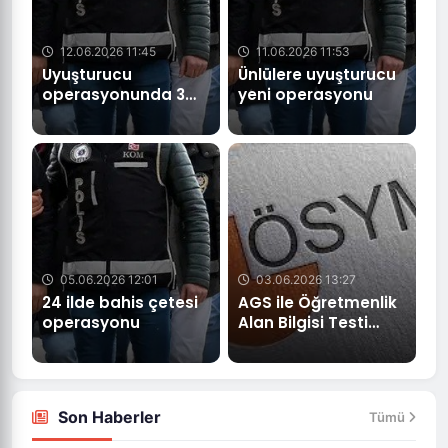
12.06.2026 11:45
11.06.2026 11:53
Uyuşturucu
Ünlülere uyuşturucu
operasyonunda 3
yeni operasyonu
kişiye tutuklama
GÜNCEL
05.06.2026 12:01
03.06.2026 13:27
Buca
24 ilde bahis çetesi
AGS ile Öğretmenlik
Belediyesine
operasyonu
Alan Bilgisi Testi
Büyük
(ÖABT) sınavları
Operasyon
ertelendi.
01.06.2026
Son Haberler
Tümü
12:20