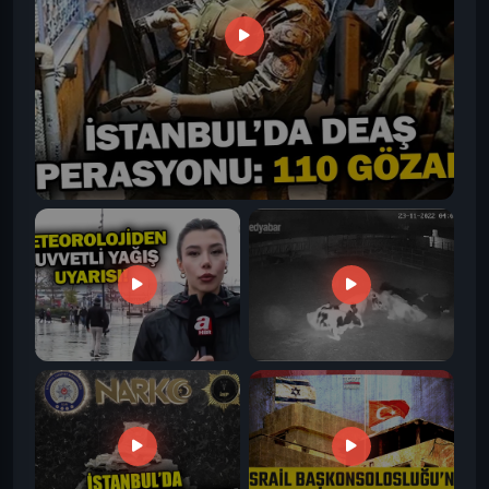
ÖNE ÇIKAN
İstanbul'da DEAŞ Operasyonu: 110 Gözaltı! | A
Haber
İstanbul Dahil 24 İl İçin
İneklerin deprem anındaki
Kuvvetli Yağış Uyarısı! | A
paniği kamerada
Haber