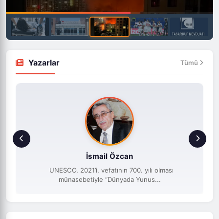
Yazarlar
Tümü
İsmail Özcan
UNESCO, 2021’i, vefatının 700. yılı olması
münasebetiyle “Dünyada Yunus...
DÜNYA
Rusya Kiev i Vurdu .Ölü ve Yaralılar Var.