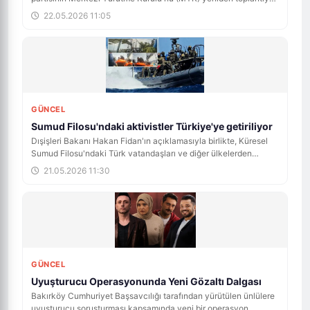
çağırdı.
22.05.2026 11:05
GÜNCEL
Sumud Filosu'ndaki aktivistler Türkiye'ye getiriliyor
Dışişleri Bakanı Hakan Fidan'ın açıklamasıyla birlikte, Küresel
Sumud Filosu'ndaki Türk vatandaşları ve diğer ülkelerden
katılımcılar, özel uçak seferleriyle Türkiye'ye getiriliyor. Türk
21.05.2026 11:30
Hava Yolları (THY), aktivistleri almak için İsrail'e 3 uçak
gönderdi.
GÜNCEL
Uyuşturucu Operasyonunda Yeni Gözaltı Dalgası
Bakırköy Cumhuriyet Başsavcılığı tarafından yürütülen ünlülere
uyuşturucu soruşturması kapsamında yeni bir operasyon