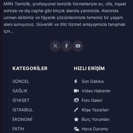
MRN Temizlik, profesyonel temizlik hizmetleriyle ev, ofis, inşaat
sonrası ve dış cephe gibi birçok alanda yanınızda. Alanında
uzman ekibimiz ve hijyenik çözümlerimizle tertemiz bir yaşam
alanı sunuyoruz. Güvenilir ve titiz hizmet anlayışımızla tanışmak
için…
KATEGORILER
HIZLI ERIŞIM
GÜNCEL
Son Dakika
SAĞLIK
Video Haberler
SİYASET
Foto Galeri
İSTANBUL
Köşe Yazarları
EKONOMİ
Burç Yorumları
FATİH
Hava Durumu