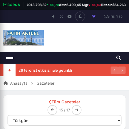
%0,70
%0,03
BORSA
BIST 100
13.798,82
Altın
6.490,45 ₺/gr
Bitcoin
$64.263
Giriş Yap
26 terörist etkisiz hale getirildi
Anasayfa
Gazeteler
Tüm Gazeteler
15 / 17