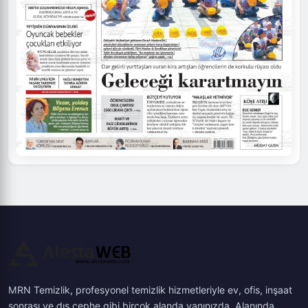
MRN Temizlik, profesyonel temizlik hizmetleriyle ev, ofis, inşaat
sonrası ve dış cephe gibi birçok alanda yanınızda. Alanında