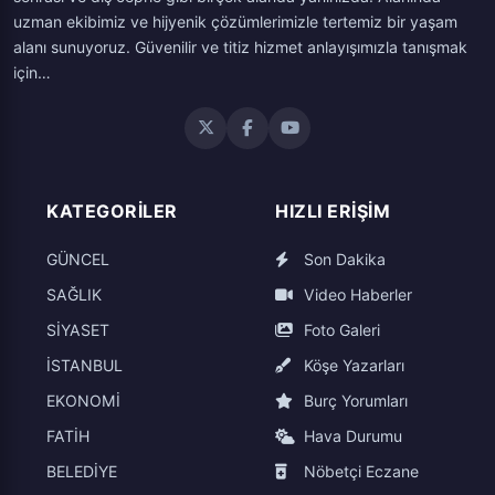
uzman ekibimiz ve hijyenik çözümlerimizle tertemiz bir yaşam
alanı sunuyoruz. Güvenilir ve titiz hizmet anlayışımızla tanışmak
için…
KATEGORILER
HIZLI ERIŞIM
GÜNCEL
Son Dakika
SAĞLIK
Video Haberler
SİYASET
Foto Galeri
İSTANBUL
Köşe Yazarları
EKONOMİ
Burç Yorumları
FATİH
Hava Durumu
BELEDİYE
Nöbetçi Eczane