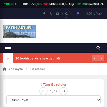
%0,14
%2,59
BORSA
BIST 100
13.779,39
Altın
6.660,55 ₺/gr
Bitcoin
$64.748
Giriş Yap
26 terörist etkisiz hale getirildi
Anasayfa
Gazeteler
Tüm Gazeteler
4 / 17