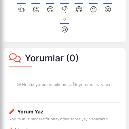
👍
👏
😊
👎
😡
😜
😮
0
😢
Yorumlar (
0
)
Henüz yorum yapılmamış. İlk yorumu siz yapın!
Yorum Yaz
Yorumunuz moderatör onayından sonra yayınlanacaktır.