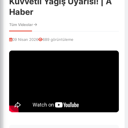
Kuvvetli Yağış Uyarısı! | A
Haber
Tüm Videolar
09 Nisan 2026
689 görüntüleme