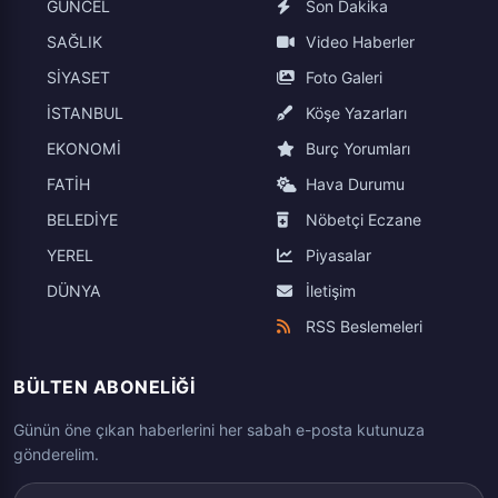
GÜNCEL
Son Dakika
SAĞLIK
Video Haberler
SİYASET
Foto Galeri
İSTANBUL
Köşe Yazarları
EKONOMİ
Burç Yorumları
FATİH
Hava Durumu
BELEDİYE
Nöbetçi Eczane
YEREL
Piyasalar
DÜNYA
İletişim
RSS Beslemeleri
BÜLTEN ABONELIĞI
Günün öne çıkan haberlerini her sabah e-posta kutunuza
gönderelim.