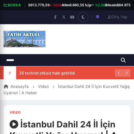
%0,14
%2,59
BORSA
BIST 100
13.779,39
Altın
6.660,55 ₺/gr
Bitcoin
$64.975
Giriş Yap
26 terörist etkisiz hale getirildi
Anasayfa
Video
İstanbul Dahil 24 İl İçin Kuvvetli Yağış
Uyarısı! | A Haber
VIDEO
İstanbul Dahil 24 İl İçin