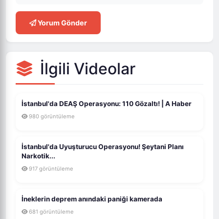
Yorum Gönder
İlgili Videolar
İstanbul'da DEAŞ Operasyonu: 110 Gözaltı! | A Haber
980 görüntüleme
İstanbul'da Uyuşturucu Operasyonu! Şeytani Planı
Narkotik...
917 görüntüleme
İneklerin deprem anındaki paniği kamerada
681 görüntüleme