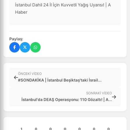
İstanbul Dahil 24 İl İçin Kuvvetli Yağış Uyarısı! | A
Haber
Paylaş:
ÖNCEKI VIDEO
#SONDAKİKA | İstanbul Beşiktaş'taki İsrail...
SONRAKI VIDEO
İstanbul'da DEAŞ Operasyonu: 110 Gözaltı! | A...
1
0
0
0
0
0
0