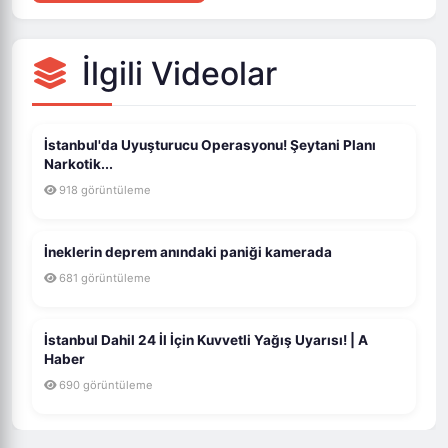
İlgili Videolar
İstanbul'da Uyuşturucu Operasyonu! Şeytani Planı
Narkotik...
918 görüntüleme
İneklerin deprem anındaki paniği kamerada
681 görüntüleme
İstanbul Dahil 24 İl İçin Kuvvetli Yağış Uyarısı! | A
Haber
690 görüntüleme