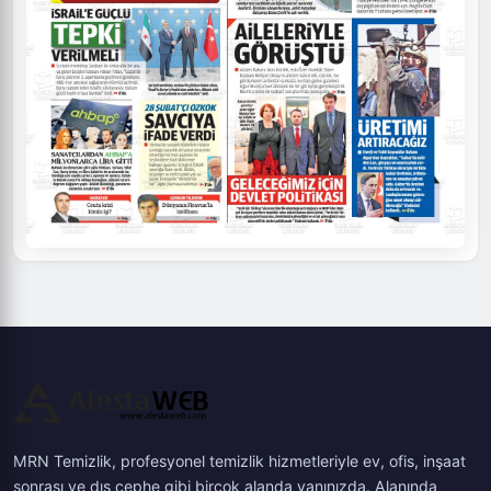
MRN Temizlik, profesyonel temizlik hizmetleriyle ev, ofis, inşaat
sonrası ve dış cephe gibi birçok alanda yanınızda. Alanında