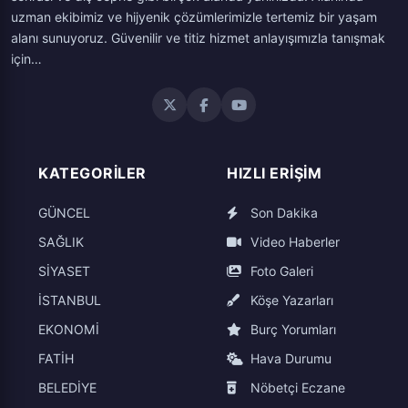
uzman ekibimiz ve hijyenik çözümlerimizle tertemiz bir yaşam
alanı sunuyoruz. Güvenilir ve titiz hizmet anlayışımızla tanışmak
için…
KATEGORILER
HIZLI ERIŞIM
GÜNCEL
Son Dakika
SAĞLIK
Video Haberler
SİYASET
Foto Galeri
İSTANBUL
Köşe Yazarları
EKONOMİ
Burç Yorumları
FATİH
Hava Durumu
BELEDİYE
Nöbetçi Eczane