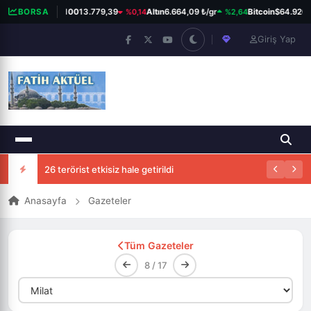
%0,14
%2,64
BORSA
BIST 100
13.779,39
Altın
6.664,09 ₺/gr
Bitcoin
$64.920
Giriş Yap
26 terörist etkisiz hale getirildi
Anasayfa
Gazeteler
Tüm Gazeteler
8 / 17