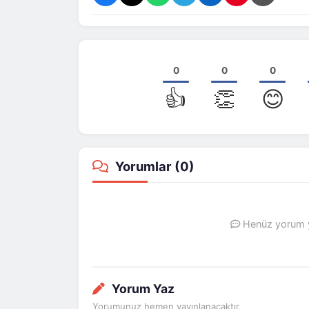
0
0
0
👍
👏
😊
Yorumlar (
0
)
Henüz yorum ya
Yorum Yaz
Yorumunuz hemen yayınlanacaktır.