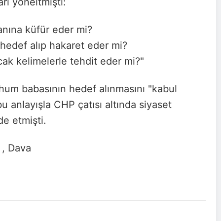
rı yöneltmişti:
anına küfür eder mi?
 hedef alıp hakaret eder mi?
ak kelimelerle tehdit eder mi?"
rhum babasının hedef alınmasını "kabul
u anlayışla CHP çatısı altında siyaset
e etmişti.
 , Dava