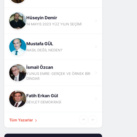
Hüseyin Demir
14 MAYIS 2023 YÜZ YILIN SEÇİMİ
Mustafa GÜL
NASIL DEĞİL NEDEN?
İsmail Özcan
YUNUS EMRE: GERÇEK VE ÖRNEK BİR
DİNDAR
Fatih Erkan Gül
DEVLET-DEMOKRASİ
Tüm Yazarlar