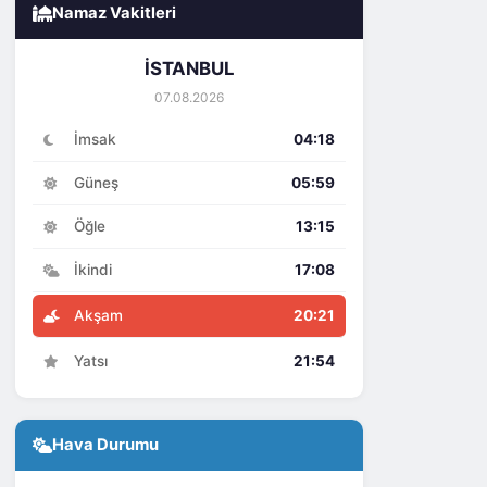
Namaz Vakitleri
İSTANBUL
07.08.2026
İmsak
04:18
Güneş
05:59
Öğle
13:15
İkindi
17:08
Akşam
20:21
Yatsı
21:54
Hava Durumu