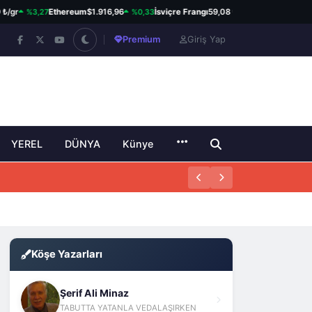
%3,27
%0,33
%0,82
r
Ethereum
$1.916,96
İsviçre Frangı
59,08 ₺
Kanada Doları
3
Premium
Giriş Yap
YEREL
DÜNYA
Künye
Köşe Yazarları
Şerif Ali Minaz
TABUTTA YATANLA VEDALAŞIRKEN