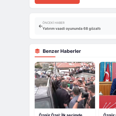
ÖNCEKI HABER
Yatırım vaadi oyununda 68 gözaltı
Benzer Haberler
Özgür Özel: İlk seçimde
Özgür Ö