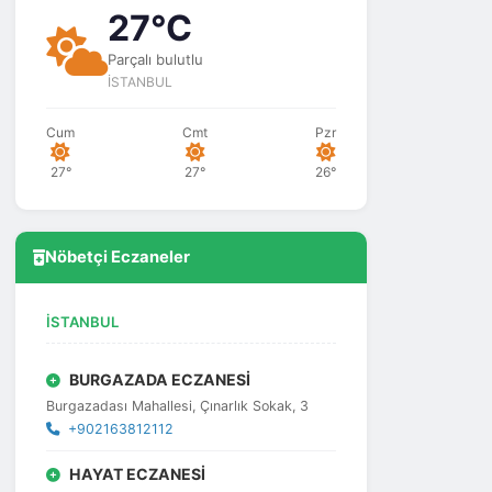
27°C
Parçalı bulutlu
İSTANBUL
Cum
Cmt
Pzr
27°
27°
26°
Nöbetçi Eczaneler
İSTANBUL
BURGAZADA ECZANESİ
Burgazadası Mahallesi, Çınarlık Sokak, 3
+902163812112
HAYAT ECZANESİ