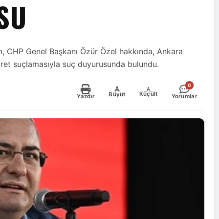
SU
n, CHP Genel Başkanı Özür Özel hakkında, Ankara
aret suçlamasıyla suç duyurusunda bulundu.
0
-
+
Küçült
Büyüt
Yazdır
Yorumlar