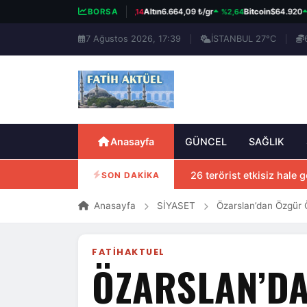
%0,14
%2,64
%0,
BIST 100
13.779,39
BORSA
Altın
6.664,09 ₺/gr
Bitcoin
$64.920
7 Ağustos 2026, 17:39
İSTANBUL 27°C
Anasayfa
GÜNCEL
SAĞLIK
26 terörist etkisiz hale ge
SON DAKİKA
Anasayfa
SİYASET
Özarslan’dan Özgür 
FATIHAKTUEL
ÖZARSLAN’DA