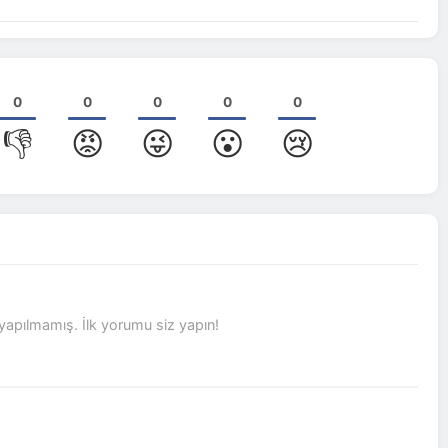
0
0
0
0
0
👎
😡
😜
😮
😢
pılmamış. İlk yorumu siz yapın!