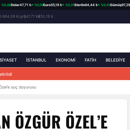
48
%0,16
%0,31
%0,41
Dolar
47,71 ₺
Euro
55,19 ₺
Sterlin
64,44 ₺
Gümüş
97,29 ₺/g
6.664,09 ₺/gr
47,71 ₺
55,19 ₺
SİYASET
İSTANBUL
EKONOMİ
FATİH
BELEDİYE
tirildi
Özel’e suç duyurusu
N ÖZGÜR ÖZEL’E