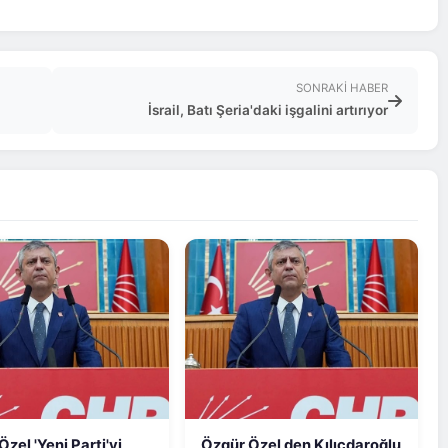
SONRAKI HABER
İsrail, Batı Şeria'daki işgalini artırıyor
zel 'Yeni Parti'yi
Özgür Özel den Kılıçdaroğlu