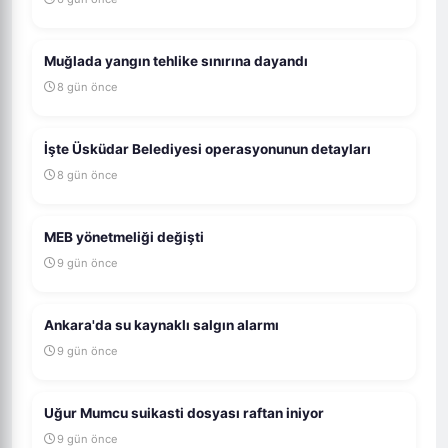
Muğlada yangın tehlike sınırına dayandı
8 gün önce
İşte Üsküdar Belediyesi operasyonunun detayları
8 gün önce
MEB yönetmeliği değişti
9 gün önce
Ankara'da su kaynaklı salgın alarmı
9 gün önce
Uğur Mumcu suikasti dosyası raftan iniyor
9 gün önce