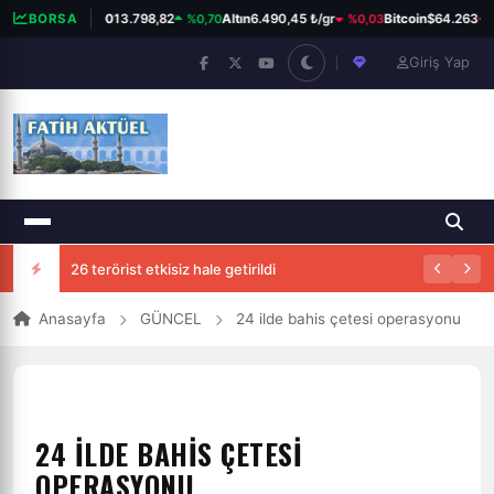
%0,70
%0,03
%
BORSA
BIST 100
13.798,82
Altın
6.490,45 ₺/gr
Bitcoin
$64.263
Giriş Yap
26 terörist etkisiz hale getirildi
Anasayfa
GÜNCEL
24 ilde bahis çetesi operasyonu
24 ILDE BAHIS ÇETESI
OPERASYONU