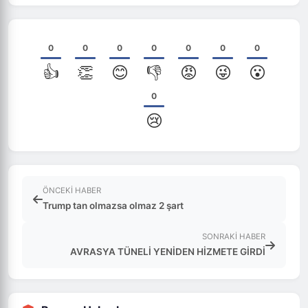
0
0
0
0
0
0
0
👍
👏
😊
👎
😡
😜
😮
0
😢
ÖNCEKI HABER
Trump tan olmazsa olmaz 2 şart
SONRAKI HABER
AVRASYA TÜNELİ YENİDEN HİZMETE GİRDİ