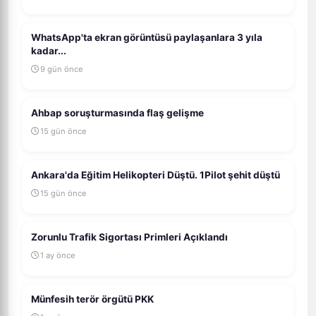
WhatsApp'ta ekran görüntüsü paylaşanlara 3 yıla
kadar...
9 gün önce
Ahbap soruşturmasında flaş gelişme
15 gün önce
Ankara'da Eğitim Helikopteri Düştü. 1Pilot şehit düştü
15 gün önce
Zorunlu Trafik Sigortası Primleri Açıklandı
1 ay önce
Münfesih terör örgütü PKK