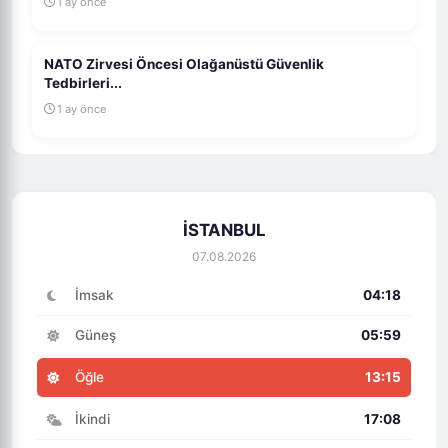
1 ay önce
NATO Zirvesi Öncesi Olağanüstü Güvenlik
Tedbirleri...
1 ay önce
İSTANBUL
07.08.2026
İmsak
04:18
Güneş
05:59
Öğle
13:15
İkindi
17:08