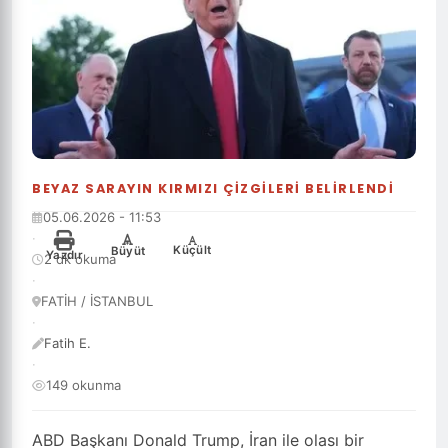
BEYAZ SARAYIN KIRMIZI ÇIZGILERI BELIRLENDI
05.06.2026 - 11:53
·
-
+
Küçült
Büyüt
Yazdır
2 dk okuma
·
FATİH / İSTANBUL
·
Fatih E.
·
149 okunma
ABD Başkanı Donald Trump, İran ile olası bir