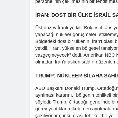
personelinin çekilmesinin bir tehdit mes
İRAN: DOST BİR ÜLKE İSRAİL S
Üst düzey İranlı yetkili, Bölgesel tansi
yapacağı nükleer görüşmeleri etkilemeyi
Bölgedeki dost bir ülkenin, İran'ı olası b
yetkili, "İran, yükselen bölgesel tans
vazgeçmeyecek" dedi. Amerikan NBC Ne
olmadan İran'a askeri saldırı düzenlemey
TRUMP: NÜKLEER SİLAHA SAHİ
ABD Başkanı Donald Trump, Ortadoğu'dak
ayrılması kararını, "bölgenin tehlikeli bi
söyledi. Trump, Ortadoğu genelinde bir
görev yaptıkları ülkelerden ayrılmaların
çekiliyorlar çünkü orası tehlikeli bir yer