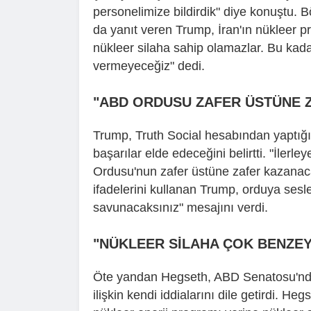
personelimize bildirdik" diye konuştu. 
da yanıt veren Trump, İran'ın nükleer 
nükleer silaha sahip olamazlar. Bu kada
vermeyeceğiz" dedi.
"ABD ORDUSU ZAFER ÜSTÜNE 
Trump, Truth Social hesabından yaptığ
başarılar elde edeceğini belirtti. "İler
Ordusu'nun zafer üstüne zafer kazanac
ifadelerini kullanan Trump, orduya ses
savunacaksınız" mesajını verdi.
"NÜKLEER SİLAHA ÇOK BENZEY
Öte yandan Hegseth, ABD Senatosu'nda 
ilişkin kendi iddialarını dile getirdi. H