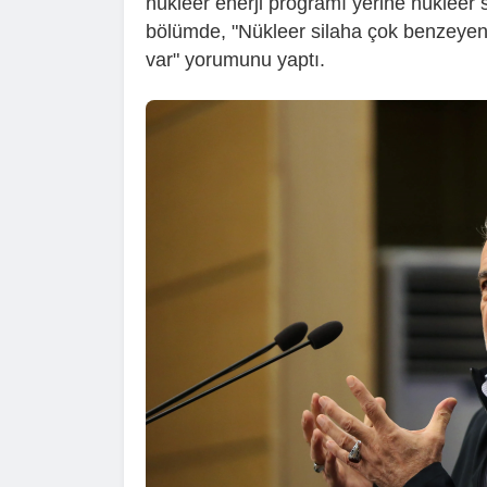
nükleer enerji programı yerine nükleer si
bölümde, "Nükleer silaha çok benzeyen b
var" yorumunu yaptı.