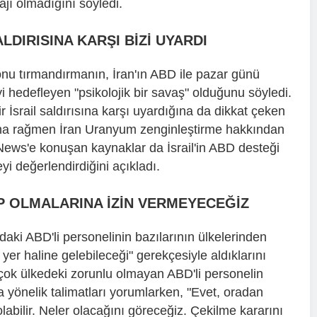
ajı olmadığını söyledi.
ALDIRISINA KARŞI BİZİ UYARDI
yonu tırmandırmanın, İran'ın ABD ile pazar günü
 hedefleyen "psikolojik bir savaş" olduğunu söyledi.
ir İsrail saldırısına karşı uyardığına da dikkat çeken
iyona rağmen İran Uranyum zenginleştirme hakkından
ws'e konuşan kaynaklar da İsrail'in ABD desteği
i değerlendirdiğini açıkladı.
P OLMALARINA İZİN VERMEYECEĞİZ
i ABD'li personelinin bazılarının ülkelerinden
r yer haline gelebileceği" gerekçesiyle aldıklarını
çok ülkedeki zorunlu olmayan ABD'li personelin
a yönelik talimatları yorumlarken, "Evet, oradan
 olabilir. Neler olacağını göreceğiz. Çekilme kararını