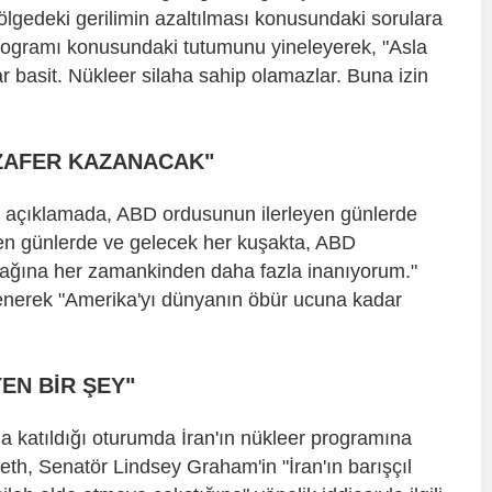
Bölgedeki gerilimin azaltılması konusundaki sorulara
programı konusundaki tutumunu yineleyerek, "Asla
r basit. Nükleer silaha sahip olamazlar. Buna izin
ZAFER KAZANACAK"
ı açıklamada, ABD ordusunun ilerleyen günlerde
leyen günlerde ve gelecek her kuşakta, ABD
ağına her zamankinden daha fazla inanıyorum."
lenerek "Amerika'yı dünyanın öbür ucuna kadar
EN BİR ŞEY"
katıldığı oturumda İran'ın nükleer programına
egseth, Senatör Lindsey Graham'in "İran'ın barışçıl