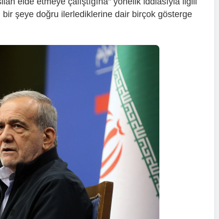
lah elde etmeye çalıştığına" yönelik iddiasıyla ilgili
ir şeye doğru ilerlediklerine dair birçok gösterge