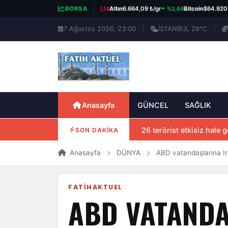
%0,14
%2,64
%0
BIST 100
13.779,39
BORSA
Altın
6.664,09 ₺/gr
Bitcoin
$64.920
7 Ağustos 2026, 23:00
İSTANBUL 28°C
Anasayfa
GÜNCEL
SAĞLIK
26 terörist etkisiz hale ge
SON DAKİKA
Anasayfa
DÜNYA
ABD vatandaşlarına Ir
FATIHAKTUEL
ABD VATANDA