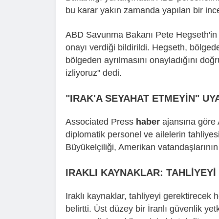
bu karar yakın zamanda yapılan bir inc
ABD Savunma Bakanı Pete Hegseth'in de 
onayı verdiği bildirildi. Hegseth, bölged
bölgeden ayrılmasını onayladığını doğru
izliyoruz" dedi.
"IRAK'A SEYAHAT ETMEYİN" UYA
Associated Press
haber
ajansına göre
diplomatik personel ve ailelerin tahliye
Büyükelçiliği, Amerikan vatandaşlarının 
IRAKLI KAYNAKLAR: TAHLİYEY
Iraklı kaynaklar, tahliyeyi gerektirecek 
belirtti. Üst düzey bir İranlı güvenlik y