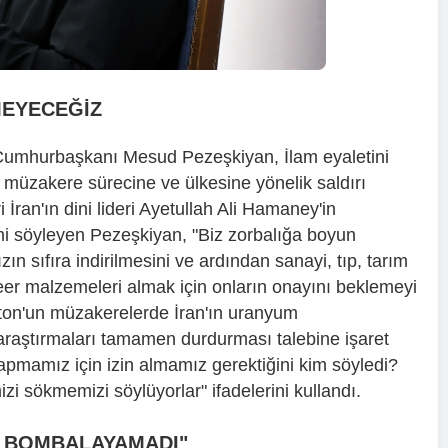
MEYECEĞİZ
 Cumhurbaşkanı Mesud Pezeşkiyan, İlam eyaletini
 müzakere sürecine ve ülkesine yönelik saldırı
 İran'ın dini lideri Ayetullah Ali Hamaney'in
ini söyleyen Pezeşkiyan, "Biz zorbalığa boyun
n sıfıra indirilmesini ve ardından sanayi, tıp, tarım
leer malzemeleri almak için onların onayını beklemeyi
ton'un müzakerelerde İran'ın uranyum
r araştırmaları tamamen durdurması talebine işaret
apmamız için izin almamız gerektiğini kim söyledi?
zi sökmemizi söylüyorlar" ifadelerini kullandı.
İ BOMBALAYAMADI"