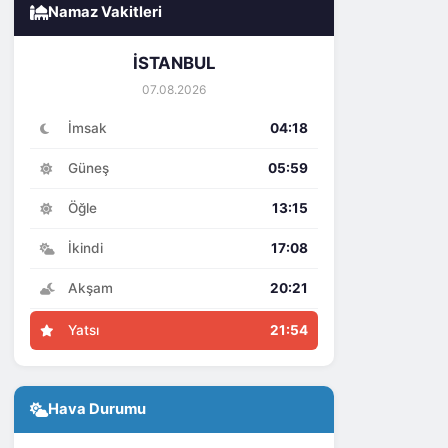
Namaz Vakitleri
İSTANBUL
07.08.2026
İmsak
04:18
Güneş
05:59
Öğle
13:15
İkindi
17:08
Akşam
20:21
Yatsı
21:54
Hava Durumu