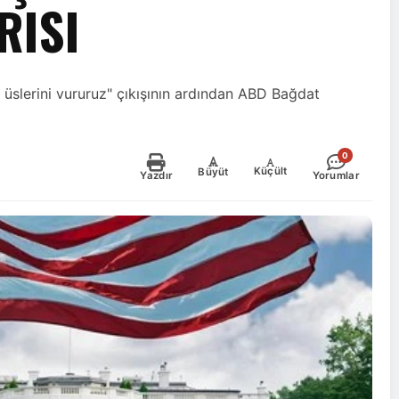
RISI
üslerini vururuz" çıkışının ardından ABD Bağdat
0
-
+
Küçült
Büyüt
Yazdır
Yorumlar