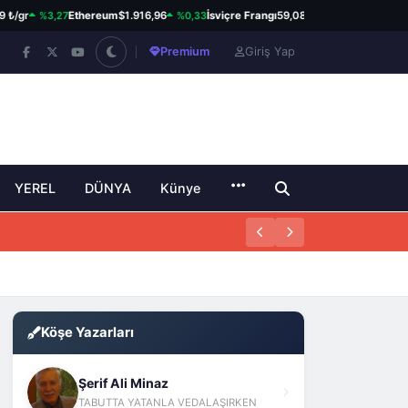
%3,27
%0,33
%0,82
gr
Ethereum
$1.916,96
İsviçre Frangı
59,08 ₺
Kanada Doları
Premium
Giriş Yap
YEREL
DÜNYA
Künye
Köşe Yazarları
Şerif Ali Minaz
TABUTTA YATANLA VEDALAŞIRKEN