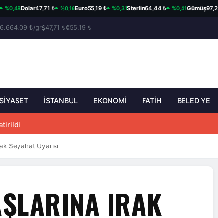
,48
%0,16
%0,31
%0,41
Dolar
47,71 ₺
Euro
55,19 ₺
Sterlin
64,44 ₺
Gümüş
97,29 ₺/
6.664,09 ₺/gr
47,71 ₺
55,19 ₺
SİYASET
İSTANBUL
EKONOMİ
FATİH
BELEDİYE
tirildi
ak Seyahat Uyarısı
ŞLARINA IRAK