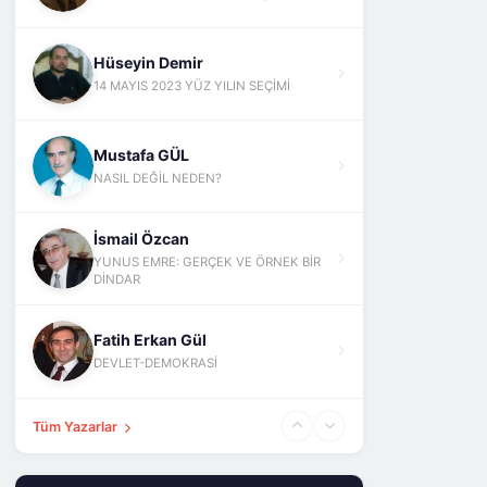
Hüseyin Demir
14 MAYIS 2023 YÜZ YILIN SEÇİMİ
Mustafa GÜL
NASIL DEĞİL NEDEN?
İsmail Özcan
YUNUS EMRE: GERÇEK VE ÖRNEK BİR
DİNDAR
Fatih Erkan Gül
DEVLET-DEMOKRASİ
Tüm Yazarlar