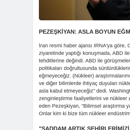
PEZEŞKİYAN: ASLA BOYUN EĞ
İran resmi haber ajansı IRNA'ya göre,
ziyaretinde yaptığı konuşmada, ABD ile
tehditlerine değindi. ABD ile görüşmeleri
politikaları doğrultusunda sürdürdükler
eğmeyeceğiz. (Nükleer) araştırmalarımızı
ve diğer bilimlerde ihtiyaç duyulan nük
asla kabul etmeyeceğiz" dedi. Washing
zenginleştirme faaliyetlerini ve nüklee
eden Pezeşkiyan, "Bilimsel araştırma y
Onlar kim ki bize tüm nükleer endüstrimi
"SADDAM ARTIK ŞEHİRLERİMİZ