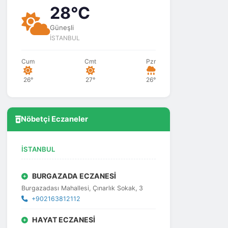
28°C
Güneşli
İSTANBUL
Cum
Cmt
Pzr
26°
27°
26°
Nöbetçi Eczaneler
İSTANBUL
BURGAZADA ECZANESİ
Burgazadası Mahallesi, Çınarlık Sokak, 3
+902163812112
HAYAT ECZANESİ