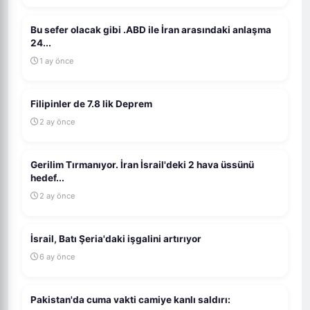
Bu sefer olacak gibi .ABD ile İran arasındaki anlaşma
24...
1 ay önce
Filipinler de 7.8 lik Deprem
2 ay önce
Gerilim Tırmanıyor. İran İsrail'deki 2 hava üssünü
hedef...
2 ay önce
İsrail, Batı Şeria'daki işgalini artırıyor
6 ay önce
Pakistan'da cuma vakti camiye kanlı saldırı: