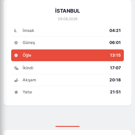
İSTANBUL
09.08.2026
İmsak
04:21
Güneş
06:01
Öğle
13:15
İkindi
17:07
Akşam
20:18
Yatsı
21:51