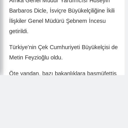
Afrika Genel Müdür Yardımcısı Hüseyin
Barbaros Dicle, İsviçre Büyükelçiliğine İkili
İlişkiler Genel Müdürü Şebnem İncesu
getirildi.
Türkiye'nin Çek Cumhuriyeti Büyükelçisi de
Metin Feyzioğlu oldu.
Öte yandan, bazı bakanlıklara başmüfettiş
ve müfettiş atamalarıda yapıldı.
Atama , Büyükelçilik