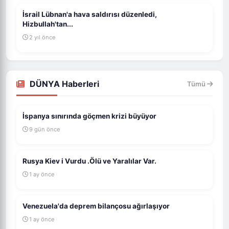
İsrail Lübnan'a hava saldırısı düzenledi,
Hizbullah'tan...
2 yıl önce
DÜNYA Haberleri
Tümü
İspanya sınırında göçmen krizi büyüyor
9 gün önce
Rusya Kiev i Vurdu .Ölü ve Yaralılar Var.
1 ay önce
Venezuela'da deprem bilançosu ağırlaşıyor
1 ay önce