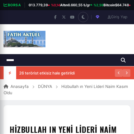
%0,14
%2,59
%0
BORSA
BIST 100
13.779,39
Altın
6.660,55 ₺/gr
Bitcoin
$64.748
Giriş Yap
26 terörist etkisiz hale getirildi
Anasayfa
DÜNYA
Hizbullah ın Yeni Lideri Naim Kasım
Oldu
HIZBULLAH IN YENI LIDERI NAIM