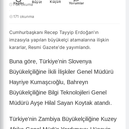
Küçült
Büyüt
Yazdır
Yorumlar
1 dk okuma
·
171 okunma
Cumhurbaşkanı Recep Tayyip Erdoğan'ın
imzasıyla yapılan büyükelçi atamalarına ilişkin
kararlar, Resmi Gazete'de yayımlandı.
Buna göre, Türkiye'nin Slovenya
Büyükelçiliğine İkili İlişkiler Genel Müdürü
Hayriye Kumaşcıoğlu, Bahreyn
Büyükelçiliğine Bilgi Teknolojileri Genel
Müdürü Ayşe Hilal Sayan Koytak atandı.
Türkiye'nin Zambiya Büyükelçiliğine Kuzey