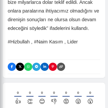
bize milyarlarca dolar teklif edildi. Ancak
onlara paralarına ihtiyacımız olmadığını ve
direnişin sonuçları ne olursa olsun devam
edeceğini söyledik" ifadelerini kullandı.
#Hizbullah , #Naim Kasım , Lider
0
0
0
0
0
0
0
👍
👏
😊
👎
😡
😜
😮