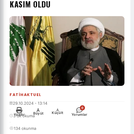
KASIM OLDU
FATIHAKTUEL
29.10.2024 - 13:14
0
·
-
+
Küçült
Büyüt
Yazdır
Yorumlar
3 dk okuma
·
134 okunma