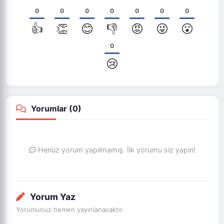
0
0
0
0
0
0
0
👍
👏
😊
👎
😡
😜
😮
0
😢
Yorumlar (
0
)
Henüz yorum yapılmamış. İlk yorumu siz yapın!
Yorum Yaz
Yorumunuz hemen yayınlanacaktır.