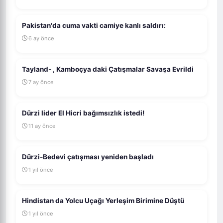
Pakistan'da cuma vakti camiye kanlı saldırı:
6 ay önce
Tayland- , Kamboçya daki Çatışmalar Savaşa Evrildi
7 ay önce
Dürzi lider El Hicri bağımsızlık istedi!
11 ay önce
Dürzi-Bedevi çatışması yeniden başladı
1 yıl önce
Hindistan da Yolcu Uçağı Yerleşim Birimine Düştü
1 yıl önce