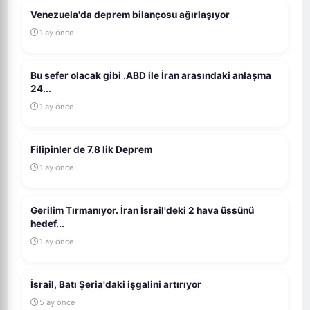
Venezuela'da deprem bilançosu ağırlaşıyor
1 ay önce
Bu sefer olacak gibi .ABD ile İran arasındaki anlaşma
24...
1 ay önce
Filipinler de 7.8 lik Deprem
1 ay önce
Gerilim Tırmanıyor. İran İsrail'deki 2 hava üssünü
hedef...
1 ay önce
İsrail, Batı Şeria'daki işgalini artırıyor
5 ay önce