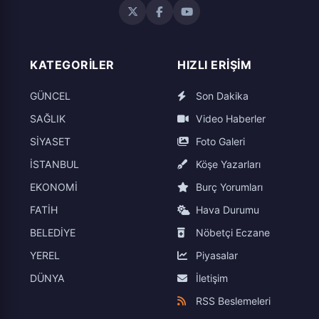
KATEGORILER
HIZLI ERIŞIM
GÜNCEL
Son Dakika
SAĞLIK
Video Haberler
SİYASET
Foto Galeri
İSTANBUL
Köşe Yazarları
EKONOMİ
Burç Yorumları
FATİH
Hava Durumu
BELEDİYE
Nöbetçi Eczane
YEREL
Piyasalar
DÜNYA
İletişim
RSS Beslemeleri