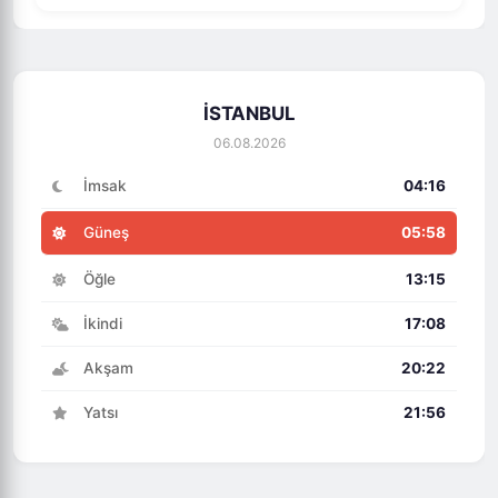
İSTANBUL
06.08.2026
İmsak
04:16
Güneş
05:58
Öğle
13:15
İkindi
17:08
Akşam
20:22
Yatsı
21:56