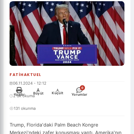
FATIHAKTUEL
06.11.2024 - 12:12
0
·
-
+
Küçült
Büyüt
Yazdır
Yorumlar
2 dk okuma
·
131 okunma
Trump, Florida'daki Palm Beach Kongre
Merkezi'ndeki zafer konuşması yaptı. Amerika'nın