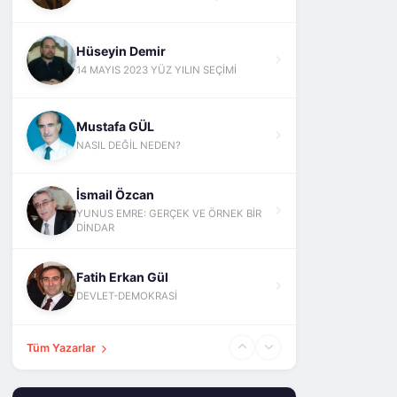
Hüseyin Demir
14 MAYIS 2023 YÜZ YILIN SEÇİMİ
Mustafa GÜL
NASIL DEĞİL NEDEN?
İsmail Özcan
YUNUS EMRE: GERÇEK VE ÖRNEK BİR
DİNDAR
Fatih Erkan Gül
DEVLET-DEMOKRASİ
Tüm Yazarlar