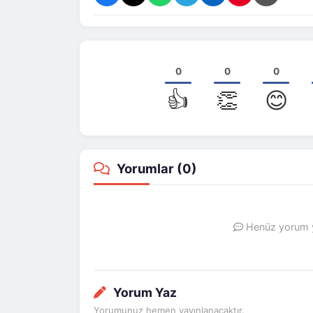
0
0
0
👍
👏
😊
Yorumlar (
0
)
Henüz yorum ya
Yorum Yaz
Yorumunuz hemen yayınlanacaktır.