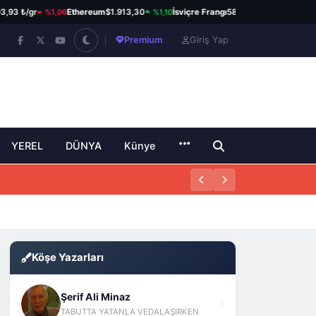
%1,06
%1,10
%0,61
3 ₺/gr
Ethereum
$1.913,30
İsviçre Frangı
58,60 ₺
Kanada Dol
Premium
Giriş Yap
YEREL
DÜNYA
Künye
Köşe Yazarları
Şerif Ali Minaz
TABUTTA YATANLA VEDALAŞIRKEN