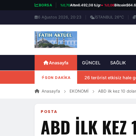
%0,70
%0,06
BIST 100
13.798,82
BORSA
Altın
6.492,08 ₺/gr
Bitcoin
$64.684
6 Ağustos 2026, 20:23
İSTANBUL 26°C
Anasayfa
GÜNCEL
SAĞLIK
26 terörist etkisiz hale ge
SON DAKİKA
Anasayfa
EKONOMİ
ABD ilk kez 10 dola
POSTA
ABD ILK KEZ