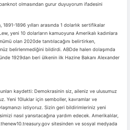
lk banknot olmasından gurur duyuyorum ifadesini
891-1896 yılları arasında 1 dolarlık sertifikalar
ew, yeni 10 dolarların kamuoyuna Amerikalı kadınlara
nümü olan 2020de tanıtılacağını belirtirken,
nüz belirlenmediğini bildirdi. ABDde halen dolaşımda
tünde 1929dan beri ülkenin ilk Hazine Bakanı Alexander
nları kaydetti: Demokrasinin siz, aileniz ve ulusumuz
z. Yeni 10luklar için semboller, kavramlar ve
ylaşmanızı istiyoruz. Sizin geri bildirimleriniz yeni
imizi nasıl yansıtacağına yardım edecek. Amerikalılar,
w.thenew10.treasury.gov sitesinden ve sosyal medyada