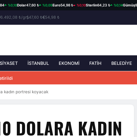
%0,10
%0,05
%0,10
%0,14
Dolar
47,60 ₺
Euro
54,98 ₺
Sterlin
64,23 ₺
Gümüş
93,9
6.492,08 ₺/gr
47,60 ₺
54,98 ₺
SİYASET
İSTANBUL
EKONOMİ
FATİH
BELEDİYE
tirildi
ra kadın portresi koyacak
 10 DOLARA KADIN