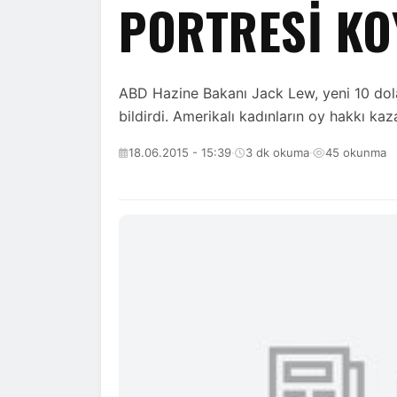
PORTRESI K
ABD Hazine Bakanı Jack Lew, yeni 10 dola
bildirdi. Amerikalı kadınların oy hakkı k
18.06.2015 - 15:39
·
3 dk okuma
·
45 okunma