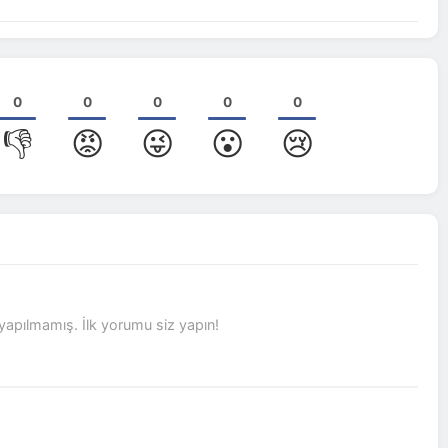
0
0
0
0
0
👎
😡
😜
😮
😢
pılmamış. İlk yorumu siz yapın!