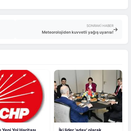
SONRAKI HABER
Meteorolojiden kuvvetli yağış uyarısı!
 Yeni Yol Haritası
İki lider 'aday' olarak