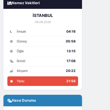
Namaz Vakitleri
İSTANBUL
06.08.2026
İmsak
04:16
Güneş
05:58
Öğle
13:15
İkindi
17:08
Akşam
20:22
Yatsı
21:56
Hava Durumu