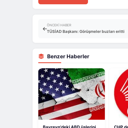
ÖNCEKI HABER
TÜSİAD Başkanı: Görüşmeler buzları eritti
Benzer Haberler
Bayreyn'deki ABD üslerini
CHP de