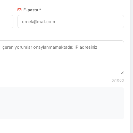
E-posta *
0
/1000