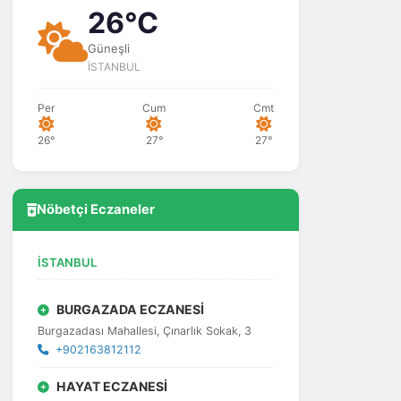
26°C
Güneşli
İSTANBUL
Per
Cum
Cmt
26°
27°
27°
Nöbetçi Eczaneler
İSTANBUL
BURGAZADA ECZANESİ
Burgazadası Mahallesi, Çınarlık Sokak, 3
+902163812112
HAYAT ECZANESİ