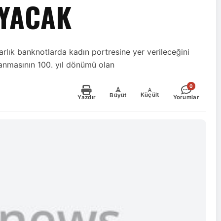
OYACAK
rlık banknotlarda kadın portresine yer verileceğini
azanmasının 100. yıl dönümü olan
0
-
+
Küçült
Büyüt
Yazdır
Yorumlar