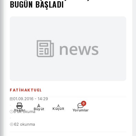
BUGÜN BAŞLADI
FATIHAKTUEL
01.09.2016 - 14:29
0
·
-
+
Küçült
Büyüt
Yazdır
Yorumlar
6 dk okuma
·
62 okunma