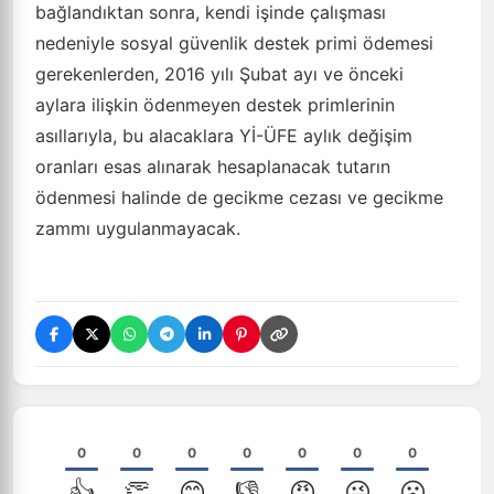
bağlandıktan sonra, kendi işinde çalışması
nedeniyle sosyal güvenlik destek primi ödemesi
gerekenlerden, 2016 yılı Şubat ayı ve önceki
aylara ilişkin ödenmeyen destek primlerinin
asıllarıyla, bu alacaklara Yİ-ÜFE aylık değişim
oranları esas alınarak hesaplanacak tutarın
ödenmesi halinde de gecikme cezası ve gecikme
zammı uygulanmayacak.
0
0
0
0
0
0
0
👍
👏
😊
👎
😡
😜
😮