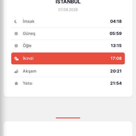
İSTANBUL
07.08.2026
İmsak
04:18
Güneş
05:59
Öğle
13:15
İkindi
17:08
Akşam
20:21
Yatsı
21:54