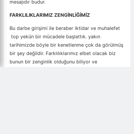
mesajıdır budur.
FARKLILIKLARIMIZ ZENGİNLİĞİMİZ
Bu darbe girişimi ile beraber iktidar ve muhalefet
top yekün bir mücadele başlattık. yakın
tarihimizde böyle bir kenetlenme çok da görülmüş
bir şey değildir. Farklılıklarımız elbet olacak biz
bunun bir zenginlik olduğunu biliyor ve
farklılıklarımızdan dolayı gurur duyuyoruz.
Yaşantılarımız ve inançlarımız farklı olabilir ancak
gözlerimizden akan yaşın rengi hep aynıdır. Bayrak
söz konusu olunca bu millet bütün farklılıkları bir
kenara bırakıp aynı hedef etrafında bir olmayı
başarmıştır.
DEVLET VATANDAŞIN BEKLENTİSİNE DUYARSIZ