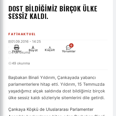
DOST BILDIĞIMIZ BIRÇOK ÜLKE
SESSIZ KALDI.
FATIHAKTUEL
01.09.2016 - 14:25
0
·
-
+
Küçült
Büyüt
Yazdır
Yorumlar
4 dk okuma
·
49 okunma
Başbakan Binali Yıldırım, Çankayada yabancı
parlamenterlere hitap etti. Yıldırım, 15 Temmuzda
yaşadığımız alçak saldırıda dost bildiğimiz birçok
ülke sessiz kaldı sözleriyle sitemlerini dile getirdi.
Çankaya Köşkü de Uluslararası Parlamenter