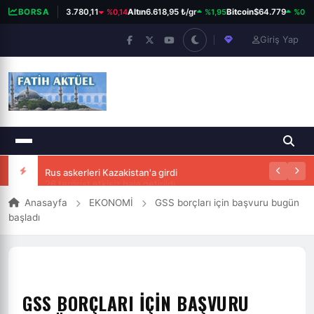
%0,14
%1,95
%0,25
BORSA
BIST 100
13.780,11
Altın
6.618,95 ₺/gr
Bitcoin
$64.779
Giriş Yap
Rus askerleri Kazakistan'a girdi
Anasayfa
EKONOMİ
GSS borçları için başvuru bugün
başladı
GSS BORÇLARI IÇIN BAŞVURU