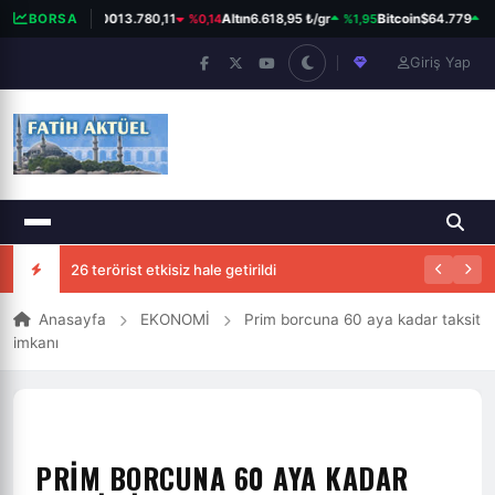
%0,14
%1,95
%0
BORSA
BIST 100
13.780,11
Altın
6.618,95 ₺/gr
Bitcoin
$64.779
Giriş Yap
26 terörist etkisiz hale getirildi
Anasayfa
EKONOMİ
Prim borcuna 60 aya kadar taksit
imkanı
PRIM BORCUNA 60 AYA KADAR