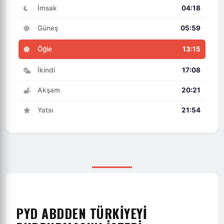
İmsak
04:18
Güneş
05:59
Öğle
13:15
İkindi
17:08
Akşam
20:21
Yatsı
21:54
PYD ABDDEN TÜRKIYEYI