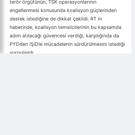
terör örgütünün, TSK operasyonlarının
engellenmesi konusunda koalisyon güçlerinden
destek istediğine de dikkat çekildi. RT in
haberinde, koalisyon temsilcilerinin bu kapsamda
adım atılacağı güvencesi verdiği, karşılığında da
PYDden IŞiDle mücadelenin sürdürülmesini istediği
vurgulandı.
ABD EĞİTTİ, PKK 800 HAİNİ SAHAYA SÜRDÜ
ABD in Suriyede IŞiD ile savaşma bahanesiyle
eğitip donattığı ve koalisyon ismiyle adlandırdığı
YPG, bölgedeki faaliyetlerini devam ettiriyor.
Kobaniden sonraki üslenmeleri olan Rakkada
eğitim faaliyetlerini tamamlayan 800 terörist
sahaya salınmak üzere hazırlandı. Fıratın
doğusunda oluşum sağlamaya çalışan YPGliler,