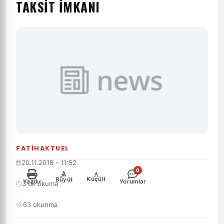
TAKSIT IMKANI
FATIHAKTUEL
20.11.2018 - 11:52
0
·
-
+
Küçült
Büyüt
Yazdır
Yorumlar
3 dk okuma
·
63 okunma