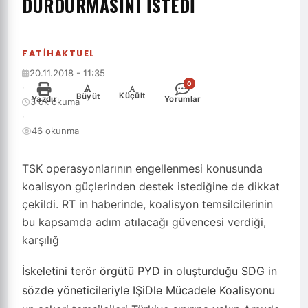
DURDURMASINI ISTEDI
FATIHAKTUEL
20.11.2018 - 11:35
0
·
-
+
Küçült
Büyüt
Yazdır
Yorumlar
3 dk okuma
·
46 okunma
TSK operasyonlarının engellenmesi konusunda
koalisyon güçlerinden destek istediğine de dikkat
çekildi. RT in haberinde, koalisyon temsilcilerinin
bu kapsamda adım atılacağı güvencesi verdiği,
karşılığ
İskeletini terör örgütü PYD in oluşturduğu SDG in
sözde yöneticileriyle IŞiDle Mücadele Koalisyonu