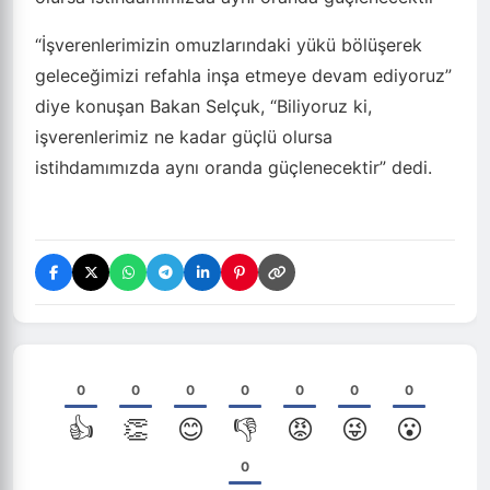
“İşverenlerimizin omuzlarındaki yükü bölüşerek
geleceğimizi refahla inşa etmeye devam ediyoruz”
diye konuşan Bakan Selçuk, “Biliyoruz ki,
işverenlerimiz ne kadar güçlü olursa
istihdamımızda aynı oranda güçlenecektir” dedi.
0
0
0
0
0
0
0
👍
👏
😊
👎
😡
😜
😮
0