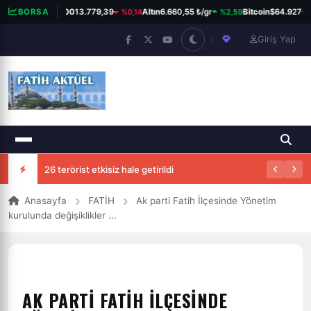
%0,14
%2,59
%
BORSA
BIST 100
13.779,39
Altın
6.660,55 ₺/gr
Bitcoin
$64.927
Giriş Yap
26 terörist etkisiz hale getirildi
Anasayfa
FATİH
Ak parti Fatih İlçesinde Yönetim
kurulunda değişiklikler ...
AK PARTI FATIH İLÇESINDE