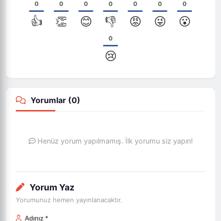
0
0
0
0
0
0
0
👍
👏
😊
👎
😡
😜
😮
0
😢
Yorumlar (
0
)
Henüz yorum yapılmamış. İlk yorumu siz yapın!
Yorum Yaz
Yorumunuz hemen yayınlanacaktır.
Adınız *