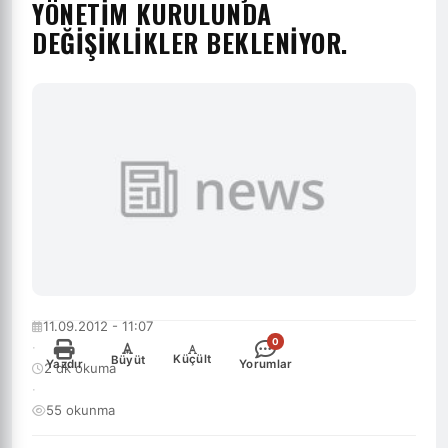
YÖNETIM KURULUNDA
DEĞIŞIKLIKLER BEKLENIYOR.
11.09.2012 - 11:07
0
·
-
+
Küçült
Büyüt
Yazdır
Yorumlar
2 dk okuma
·
55 okunma