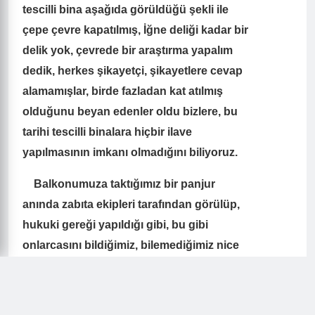
tescilli bina aşağıda görüldüğü şekli ile
çepe çevre kapatılmış, İğne deliği kadar bir
delik yok, çevrede bir araştırma yapalım
dedik, herkes şikayetçi, şikayetlere cevap
alamamışlar, birde fazladan kat atılmış
olduğunu beyan edenler oldu bizlere, bu
tarihi tescilli binalara hiçbir ilave
yapılmasının imkanı olmadığını biliyoruz.
Balkonumuza taktığımız bir panjur
anında zabıta ekipleri tarafından görülüp,
hukuki gereği yapıldığı gibi, bu gibi
onlarcasını bildiğimiz, bilemediğimiz nice
imar hukuku mevzuatına aykırı yapılaşma
gözümüzün içine baka baka
gerçekleştiriliyor.