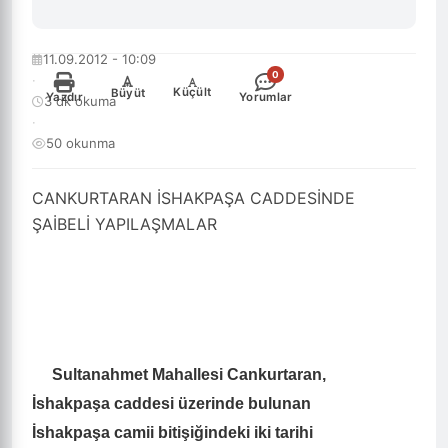
11.09.2012 - 10:09
0
·
-
+
Küçült
Büyüt
Yazdır
Yorumlar
3 dk okuma
·
50 okunma
CANKURTARAN İSHAKPAŞA CADDESİNDE
ŞAİBELİ YAPILAŞMALAR
Sultanahmet Mahallesi Cankurtaran,
İshakpaşa caddesi üzerinde bulunan
İshakpaşa camii bitişiğindeki iki tarihi