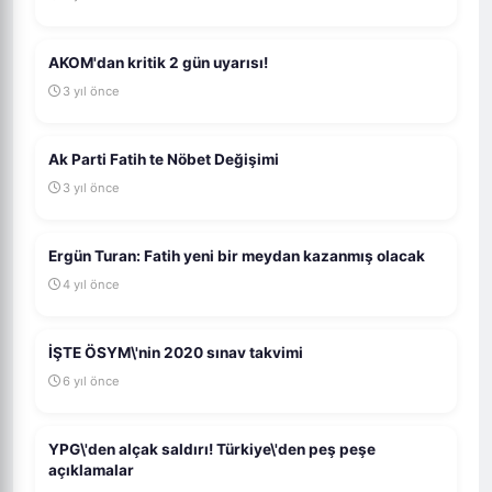
AKOM'dan kritik 2 gün uyarısı!
3 yıl önce
Ak Parti Fatih te Nöbet Değişimi
3 yıl önce
Ergün Turan: Fatih yeni bir meydan kazanmış olacak
4 yıl önce
İŞTE ÖSYM\'nin 2020 sınav takvimi
6 yıl önce
YPG\'den alçak saldırı! Türkiye\'den peş peşe
açıklamalar