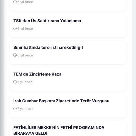
6 yıl önce
TSK dan Üs Saldırısına Yalanlama
6 yıl önce
Sınır hattında terörist hareketliliği!
6 yıl önce
TEM de Zincirleme Kaza
7 yıl önce
Irak Cumhur Başkanı Ziyaretinde Terör Vurgusu
7 yıl önce
FATİHLİLER MEKKE’NİN FETHİ PROGRAMINDA
BİRARAYA GELDİ