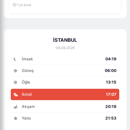
7 yıl önce
İSTANBUL
08.08.2026
İmsak
04:19
Güneş
06:00
Öğle
13:15
İkindi
17:07
Akşam
20:19
Yatsı
21:53