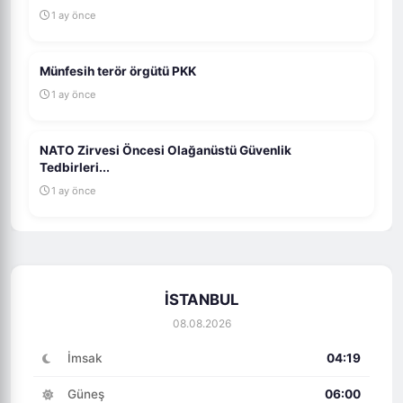
1 ay önce
Münfesih terör örgütü PKK
1 ay önce
NATO Zirvesi Öncesi Olağanüstü Güvenlik
Tedbirleri...
1 ay önce
İSTANBUL
08.08.2026
İmsak
04:19
Güneş
06:00