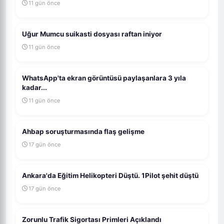
11 gün önce
Uğur Mumcu suikasti dosyası raftan iniyor
11 gün önce
WhatsApp'ta ekran görüntüsü paylaşanlara 3 yıla
kadar...
11 gün önce
Ahbap soruşturmasında flaş gelişme
17 gün önce
Ankara'da Eğitim Helikopteri Düştü. 1Pilot şehit düştü
17 gün önce
Zorunlu Trafik Sigortası Primleri Açıklandı