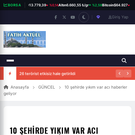
%0,14
%2,59
%0,
BORSA
BIST 100
13.779,39
Altın
6.660,55 ₺/gr
Bitcoin
$64.927
Giriş Yap
Rus askerleri Kazakistan'a girdi
26 terörist etkisiz hale getirildi
Anasayfa
GÜNCEL
10 şehirde yıkım var acı haberler
geliyor
10 ŞEHIRDE YIKIM VAR ACI