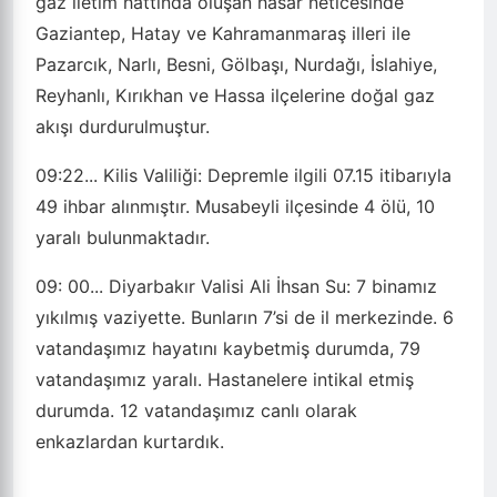
gaz iletim hattında oluşan hasar neticesinde
Gaziantep, Hatay ve Kahramanmaraş illeri ile
Pazarcık, Narlı, Besni, Gölbaşı, Nurdağı, İslahiye,
Reyhanlı, Kırıkhan ve Hassa ilçelerine doğal gaz
akışı durdurulmuştur.
09:22...
Kilis Valiliği: Depremle ilgili 07.15 itibarıyla
49 ihbar alınmıştır. Musabeyli ilçesinde 4 ölü, 10
yaralı bulunmaktadır.
09: 00...
Diyarbakır Valisi Ali İhsan Su: 7 binamız
yıkılmış vaziyette. Bunların 7’si de il merkezinde. 6
vatandaşımız hayatını kaybetmiş durumda, 79
vatandaşımız yaralı. Hastanelere intikal etmiş
durumda. 12 vatandaşımız canlı olarak
enkazlardan kurtardık.