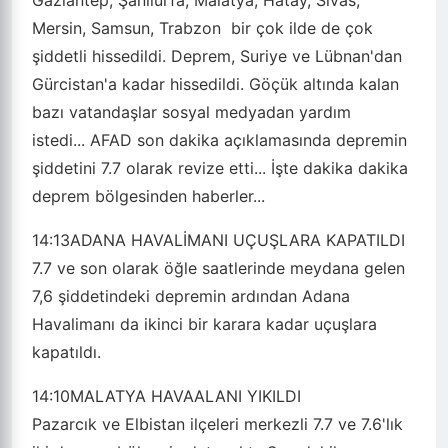
Gaziantep, Şanlıurfa, Malatya, Hatay, Sivas,
Mersin, Samsun, Trabzon bir çok ilde de çok
şiddetli hissedildi. Deprem, Suriye ve Lübnan'dan
Gürcistan'a kadar hissedildi. Göçük altında kalan
bazı vatandaşlar sosyal medyadan yardım
istedi... AFAD son dakika açıklamasında depremin
şiddetini 7.7 olarak revize etti... İşte dakika dakika
deprem bölgesinden haberler...
14:13
ADANA HAVALİMANI UÇUŞLARA KAPATILDI
7.7 ve son olarak öğle saatlerinde meydana gelen
7,6 şiddetindeki depremin ardından Adana
Havalimanı da ikinci bir karara kadar uçuşlara
kapatıldı.
14:10
MALATYA HAVAALANI YIKILDI
Pazarcık ve Elbistan ilçeleri merkezli 7.7 ve 7.6'lık