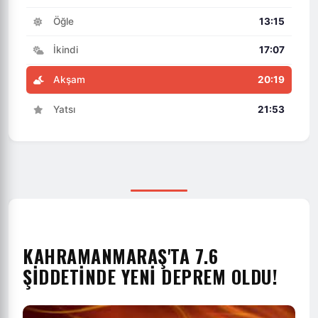
Öğle
13:15
İkindi
17:07
Akşam
20:19
Yatsı
21:53
KAHRAMANMARAŞ'TA 7.6
ŞIDDETINDE YENI DEPREM OLDU!