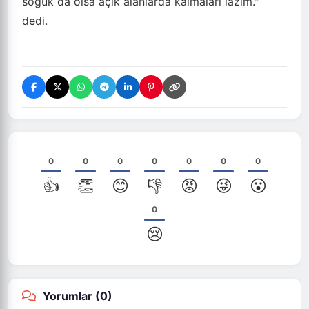
soğuk da olsa açık alanlarda kalmaları lazım."
dedi.
0
0
0
0
0
0
0
👍
👏
😊
👎
😡
😜
😮
0
😢
Yorumlar (
0
)