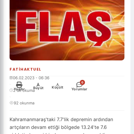
FATIHAKTUEL
06.02.2023 - 06:36
0
·
-
+
Küçült
Büyüt
Yazdır
Yorumlar
2 dk okuma
·
92 okunma
Kahramanmaraş'taki 7.7'lik depremin ardından
artçıların devam ettiği bölgede 13.24'te 7.6