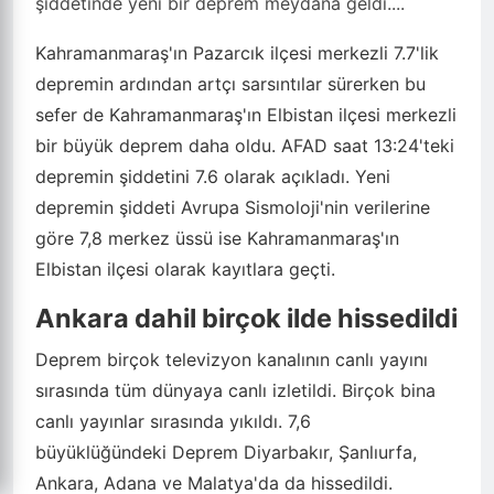
şiddetinde yeni bir deprem meydana geldi....
Kahramanmaraş'ın Pazarcık ilçesi merkezli 7.7'lik
depremin ardından artçı sarsıntılar sürerken bu
sefer de Kahramanmaraş'ın Elbistan ilçesi merkezli
bir büyük deprem daha oldu. AFAD saat 13:24'teki
depremin şiddetini 7.6 olarak açıkladı. Yeni
depremin şiddeti Avrupa Sismoloji'nin verilerine
göre 7,8 merkez üssü ise Kahramanmaraş'ın
Elbistan ilçesi olarak kayıtlara geçti.
Ankara dahil birçok ilde hissedildi
Deprem birçok televizyon kanalının canlı yayını
sırasında tüm dünyaya canlı izletildi. Birçok bina
canlı yayınlar sırasında yıkıldı. 7,6
büyüklüğündeki Deprem Diyarbakır, Şanlıurfa,
Ankara, Adana ve Malatya'da da hissedildi.