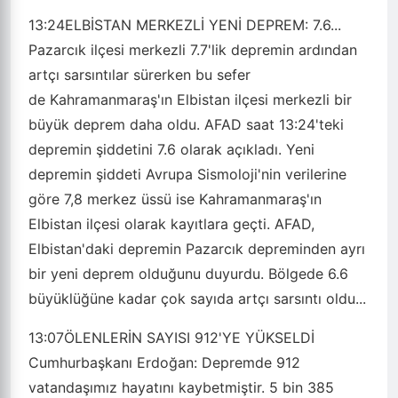
13:24
ELBİSTAN MERKEZLİ YENİ DEPREM: 7.6...
Pazarcık ilçesi merkezli 7.7'lik depremin ardından
artçı sarsıntılar sürerken bu sefer
de Kahramanmaraş'ın Elbistan ilçesi merkezli bir
büyük deprem daha oldu. AFAD saat 13:24'teki
depremin şiddetini 7.6 olarak açıkladı. Yeni
depremin şiddeti Avrupa Sismoloji'nin verilerine
göre 7,8 merkez üssü ise Kahramanmaraş'ın
Elbistan ilçesi olarak kayıtlara geçti. AFAD,
Elbistan'daki depremin Pazarcık depreminden ayrı
bir yeni deprem olduğunu duyurdu. Bölgede 6.6
büyüklüğüne kadar çok sayıda artçı sarsıntı oldu...
13:07
ÖLENLERİN SAYISI 912'YE YÜKSELDİ
Cumhurbaşkanı Erdoğan: Depremde 912
vatandaşımız hayatını kaybetmiştir. 5 bin 385