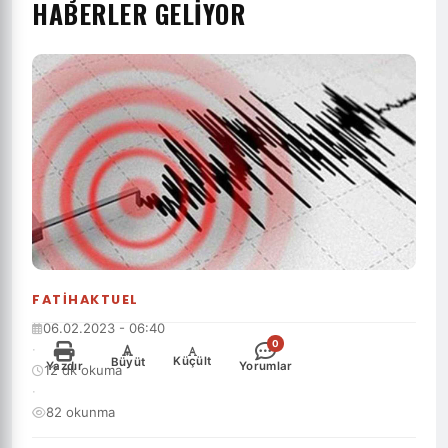
HABERLER GELIYOR
FATIHAKTUEL
06.02.2023 - 06:40
0
·
-
+
Küçült
Büyüt
Yazdır
Yorumlar
12 dk okuma
·
82 okunma