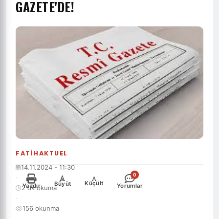
GAZETE'DE!
FATIHAKTUEL
14.11.2024 - 11:30
0
·
-
+
Küçült
Büyüt
Yazdır
Yorumlar
2 dk okuma
·
156 okunma