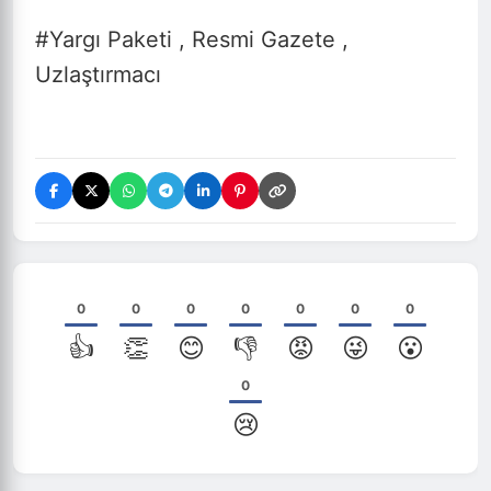
#Yargı Paketi , Resmi Gazete ,
Uzlaştırmacı
0
0
0
0
0
0
0
👍
👏
😊
👎
😡
😜
😮
0
😢