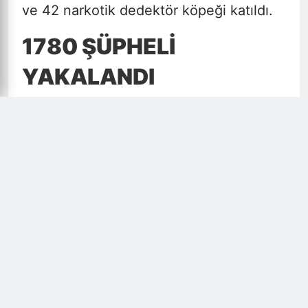
ve 42 narkotik dedektör köpeği katıldı.
1780 ŞÜPHELI
YAKALANDI
Bakan Yerlikaya, İstanbul, Ankara, İzmir
ve Gaziantep gibi büyük şehirleri
kapsayan operasyonda 4,8 ton
uyuşturucu ve yaklaşık 10 milyon
uyuşturucu hapı ele geçirildiğini bildirdi.
1780 şüphelinin yakalandığı operasyonla
ilgili sosyal medya hesabından
paylaşımda bulunan Yerlikaya, "Zehir
tacirleri milletimizin sağlığını, geleceğini
ve huzurunu tehdit ediyor. Bu nedenle