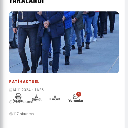
FATIHAKTUEL
14.11.2024 - 11:26
0
·
-
+
Küçült
Büyüt
Yazdır
Yorumlar
2 dk okuma
·
117 okunma