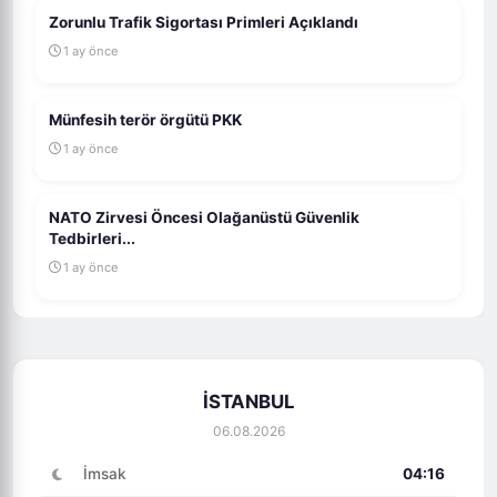
Zorunlu Trafik Sigortası Primleri Açıklandı
1 ay önce
Münfesih terör örgütü PKK
1 ay önce
NATO Zirvesi Öncesi Olağanüstü Güvenlik
Tedbirleri...
1 ay önce
İSTANBUL
06.08.2026
İmsak
04:16