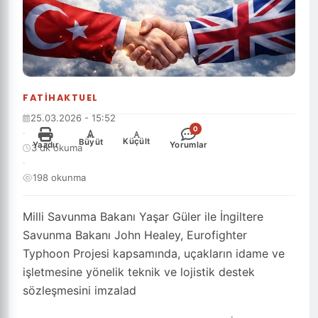
FATIHAKTUEL
25.03.2026 - 15:52
0
·
-
+
Küçült
Büyüt
Yazdır
Yorumlar
3 dk okuma
·
198 okunma
Milli Savunma Bakanı Yaşar Güler ile İngiltere
Savunma Bakanı John Healey, Eurofighter
Typhoon Projesi kapsamında, uçakların idame ve
işletmesine yönelik teknik ve lojistik destek
sözleşmesini imzalad