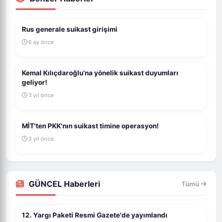
Rus generale suikast girişimi
6 ay önce
Kemal Kılıçdaroğlu’na yönelik suikast duyumları
geliyor!
3 yıl önce
MİT'ten PKK'nın suikast timine operasyon!
3 yıl önce
GÜNCEL Haberleri
Tümü
12. Yargı Paketi Resmi Gazete'de yayımlandı