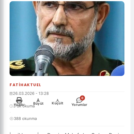
FATIHAKTUEL
26.03.2026 - 13:28
0
·
-
+
Küçült
Büyüt
Yazdır
Yorumlar
3 dk okuma
·
388 okunma