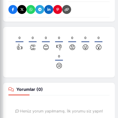
0
0
0
0
0
0
0
👍
👏
😊
👎
😡
😜
😮
0
😢
Yorumlar (
0
)
Henüz yorum yapılmamış. İlk yorumu siz yapın!