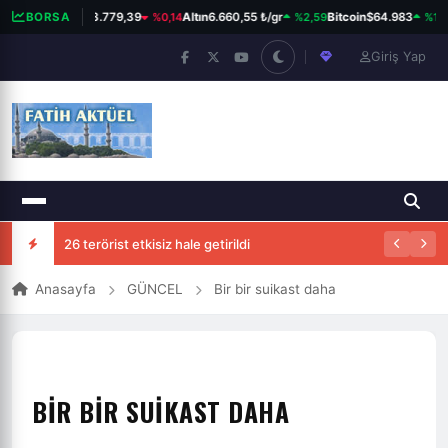
%0,14
%2,59
%1,16
BORSA
BIST 100
13.779,39
Altın
6.660,55 ₺/gr
Bitcoin
$64.983
Giriş Yap
Rus askerleri Kazakistan'a girdi
26 terörist etkisiz hale getirildi
Anasayfa
GÜNCEL
Bir bir suikast daha
BIR BIR SUIKAST DAHA