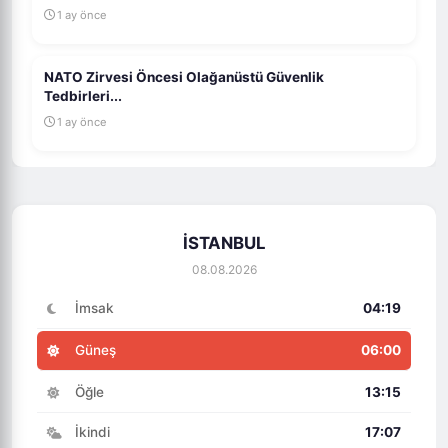
1 ay önce
NATO Zirvesi Öncesi Olağanüstü Güvenlik
Tedbirleri...
1 ay önce
İSTANBUL
08.08.2026
İmsak
04:19
Güneş
06:00
Öğle
13:15
İkindi
17:07