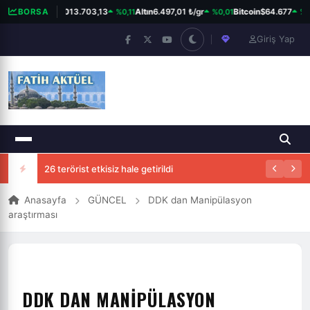
%0,11
%0,01
%0,
BORSA
BIST 100
13.703,13
Altın
6.497,01 ₺/gr
Bitcoin
$64.677
Giriş Yap
26 terörist etkisiz hale getirildi
Anasayfa
GÜNCEL
DDK dan Manipülasyon
araştırması
DDK DAN MANIPÜLASYON