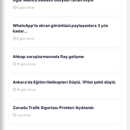
Uğur Mumcu suikasti dosyası raftan iniyor
9 gün önce
WhatsApp'ta ekran görüntüsü paylaşanlara 3 yıla
kadar...
9 gün önce
Ahbap soruşturmasında flaş gelişme
15 gün önce
Ankara'da Eğitim Helikopteri Düştü. 1Pilot şehit düştü
15 gün önce
Zorunlu Trafik Sigortası Primleri Açıklandı
1 ay önce