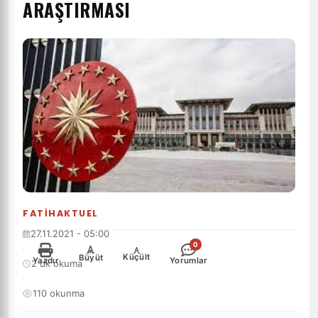
ARAŞTIRMASI
FATIHAKTUEL
27.11.2021 - 05:00
0
·
-
+
Küçült
Büyüt
Yazdır
Yorumlar
2 dk okuma
·
110 okunma