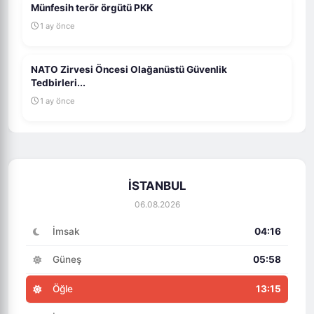
Münfesih terör örgütü PKK
1 ay önce
NATO Zirvesi Öncesi Olağanüstü Güvenlik
Tedbirleri...
1 ay önce
İSTANBUL
06.08.2026
İmsak
04:16
Güneş
05:58
Öğle
13:15