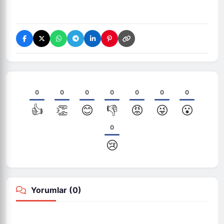
0
0
0
0
0
0
0
👍
👏
😊
👎
😡
😜
😮
0
😢
Yorumlar (
0
)