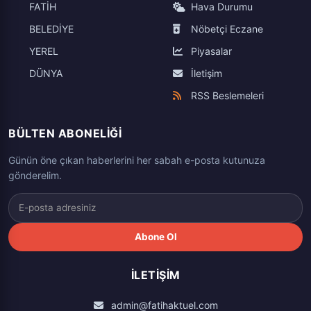
2022'deki vergi, harç ve cezalara uygulanacak
zam oranları Resmi Gazete'de yayımlanan Vergi
Usul Kanunu Tebliği'yle belli oldu. Buna göre, 2021
yılında 9,11 olan yeniden değerleme oranı bu yıl
yüzde 36,20 oldu. Pasaport harcından ehliyete,
motorlu taşıtlar vergisinden trafik cezalarına kadar
pek çok vergi kalemi yüzde 36.20 oranında
artacak. .
Hem 2021 yılına ait son geçici vergi dönemi için
hem de 2022 yılı için geçerli olacak artışa göre;
pek çok vergi kalemi, resmi harçlar ve Damga
Vergisi ile trafik para cezaları, değerli kağıt
bedelleri yüzde 36,20 artacak.
Cumhurbaşkanı Tayyip Erdoğan'ın bu rakamı
düşürme ve artırma yetkisi bulunuyor. Ancak