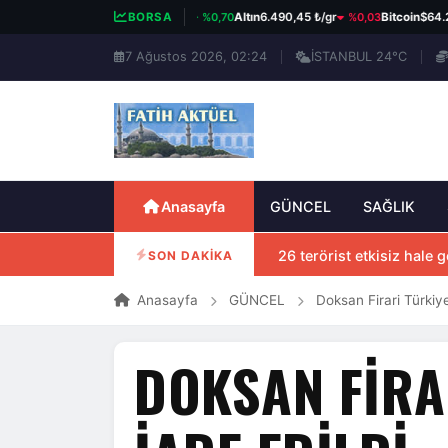
%0,70
%0,03
BIST 100
13.798,82
BORSA
Altın
6.490,45 ₺/gr
Bitcoin
$64.263
7 Ağustos 2026, 02:24
İSTANBUL 24°C
Anasayfa
GÜNCEL
SAĞLIK
26 terörist etkisiz hale ge
SON DAKİKA
Anasayfa
GÜNCEL
Doksan Firari Türkiye
DOKSAN FIRA