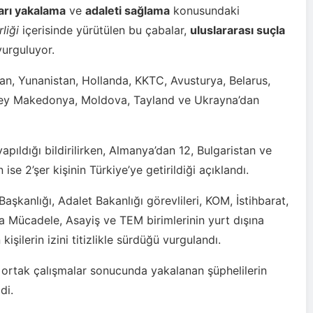
arı yakalama
ve
adaleti sağlama
konusundaki
rliği
içerisinde yürütülen bu çabalar,
uluslararası suçla
vurguluyor.
tan, Yunanistan, Hollanda, KKTC, Avusturya, Belarus,
 Kuzey Makedonya, Moldova, Tayland ve Ukrayna’dan
apıldığı bildirilirken, Almanya’dan 12, Bulgaristan ve
se 2’şer kişinin Türkiye’ye getirildiği açıklandı.
şkanlığı, Adalet Bakanlığı görevlileri, KOM, İstihbarat,
a Mücadele, Asayiş ve TEM birimlerinin yurt dışına
şilerin izini titizlikle sürdüğü vurgulandı.
len ortak çalışmalar sonucunda yakalanan şüphelilerin
di.