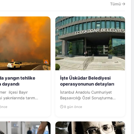
Tümü
a yangın tehlike
İşte Üsküdar Belediyesi
na dayandı
operasyonunun detayları
si Bayır
İstanbul Anadolu Cumhuriyet
i yakınlarında tarım
Başsavcılığı Özel Soruşturma
nde başlayan yangın,
Bürosunca yürütülen geniş
 önce
8 gün önce
...
çaplı...