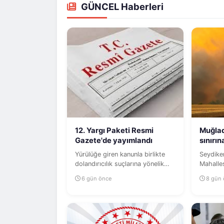
GÜNCEL Haberleri
12. Yargı Paketi Resmi
Muğlad
Gazete'de yayımlandı
sınırı
Yürülüğe giren kanunla birlikte
Seydikemer ilçe
dolandırıcılık suçlarına yönelik
Mahalles
cezalarda indirime gidilmesini...
arazisi
6 gün önce
8 gün
bölgede