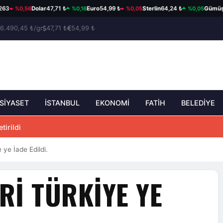
%0,56
%0,16
%0,05
%0,05
Dolar
47,71 ₺
Euro
54,99 ₺
Sterlin
64,24 ₺
Gümüş
93,9
6.490,45 ₺/gr
47,71 ₺
54,99 ₺
SİYASET
İSTANBUL
EKONOMİ
FATİH
BELEDİYE
tirildi
 ye İade Edildi.
RI TÜRKIYE YE