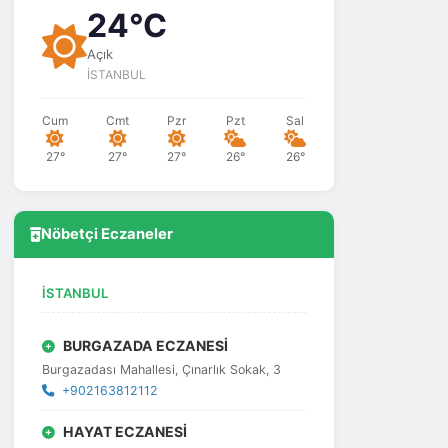
24°C
Açık
İSTANBUL
Cum
Cmt
Pzr
Pzt
Sal
27°
27°
27°
26°
26°
Nöbetçi Eczaneler
İSTANBUL
BURGAZADA ECZANESİ
Burgazadası Mahallesi, Çınarlık Sokak, 3
+902163812112
HAYAT ECZANESİ