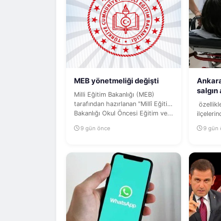
MEB yönetmeliği değişti
Ankara
salgın
Milli Eğitim Bakanlığı (MEB)
tarafından hazırlanan "Millî Eğitim
özellik
Bakanlığı Okul Öncesi Eğitim ve...
ilçelerin
ardından
9 gün önce
9 gün