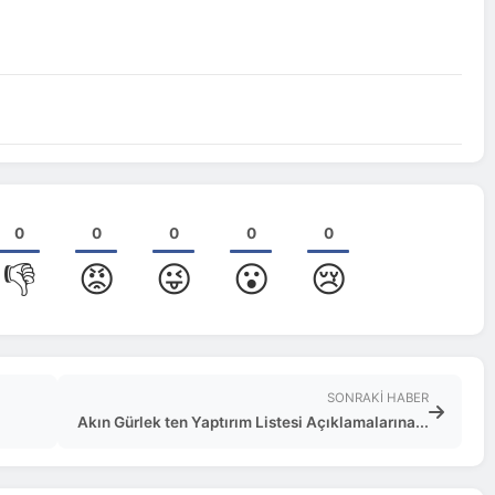
0
0
0
0
0
👎
😡
😜
😮
😢
SONRAKI HABER
Akın Gürlek ten Yaptırım Listesi Açıklamalarına...