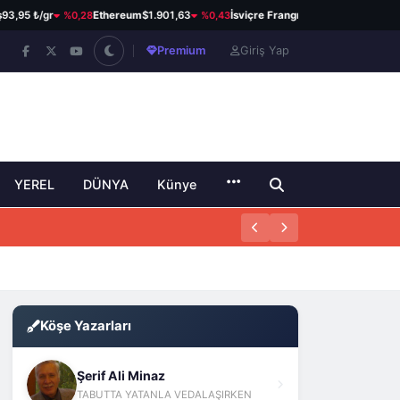
%0,28
%0,43
%0,18
5 ₺/gr
Ethereum
$1.901,63
İsviçre Frangı
58,71 ₺
Kanada Dol
Premium
Giriş Yap
YEREL
DÜNYA
Künye
Köşe Yazarları
Şerif Ali Minaz
TABUTTA YATANLA VEDALAŞIRKEN