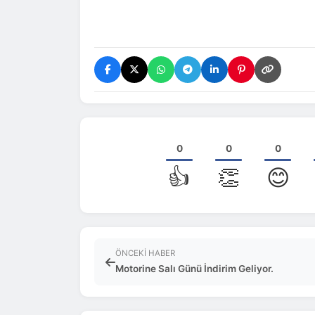
0
0
0
👍
👏
😊
ÖNCEKI HABER
Motorine Salı Günü İndirim Geliyor.