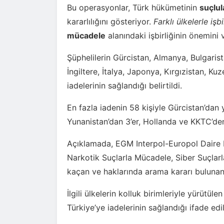
Bu operasyonlar, Türk hükümetinin
suçlul
kararlılığını gösteriyor.
Farklı ülkelerle işbi
mücadele
alanındaki işbirliğinin önemini 
Şüphelilerin Gürcistan, Almanya, Bulgaris
İngiltere, İtalya, Japonya, Kırgızistan,
iadelerinin sağlandığı belirtildi.
En fazla iadenin 58 kişiyle Gürcistan’dan y
Yunanistan’dan 3’er, Hollanda ve KKTC’den i
Açıklamada, EGM Interpol-Europol Daire Ba
Narkotik Suçlarla Mücadele, Siber Suçlarl
kaçan ve haklarında arama kararı bulunan ki
İlgili ülkelerin kolluk birimleriyle yürütü
Türkiye’ye iadelerinin sağlandığı ifade edil