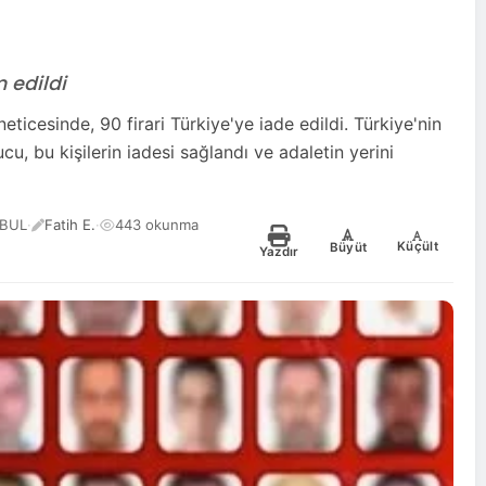
m edildi
neticesinde, 90 firari Türkiye'ye iade edildi. Türkiye'nin
ucu, bu kişilerin iadesi sağlandı ve adaletin yerini
NBUL
·
Fatih E.
·
443 okunma
-
+
Küçült
Büyüt
Yazdır