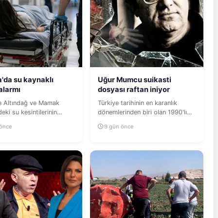
'da su kaynaklı
Uğur Mumcu suikasti
 alarmı
dosyası raftan iniyor
le Altındağ ve Mamak
Türkiye tarihinin en karanlık
deki su kesintilerinin
dönemlerinden biri olan 1990'lı
 binlerce kişinin mide...
yıllardaki faili meçhul...
 önce
9 gün önce