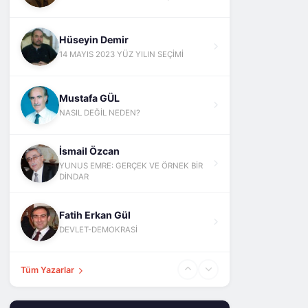
Hüseyin Demir
14 MAYIS 2023 YÜZ YILIN SEÇİMİ
Mustafa GÜL
NASIL DEĞİL NEDEN?
İsmail Özcan
YUNUS EMRE: GERÇEK VE ÖRNEK BİR
DİNDAR
Fatih Erkan Gül
DEVLET-DEMOKRASİ
Tüm Yazarlar