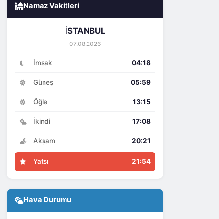
Namaz Vakitleri
İSTANBUL
07.08.2026
İmsak
04:18
Güneş
05:59
Öğle
13:15
İkindi
17:08
Akşam
20:21
Yatsı
21:54
Hava Durumu