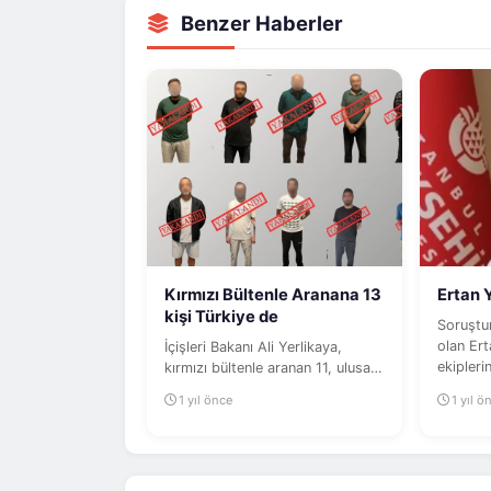
Benzer Haberler
Kırmızı Bültenle Aranana 13
Ertan 
kişi Türkiye de
Soruştu
olan Ert
İçişleri Bakanı Ali Yerlikaya,
ekipleri
kırmızı bültenle aranan 11, ulusal
yakaland
seviyede aranan 1 olmak üzere...
1 yıl önce
1 yıl ö