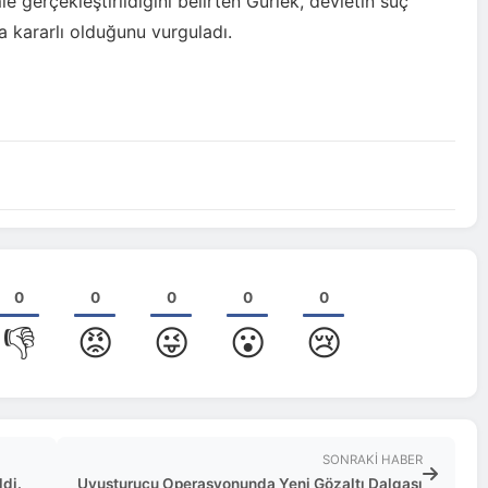
 gerçekleştirildiğini belirten Gürlek, devletin suç
ta kararlı olduğunu vurguladı.
0
0
0
0
0
👎
😡
😜
😮
😢
SONRAKI HABER
ldi.
Uyuşturucu Operasyonunda Yeni Gözaltı Dalgası