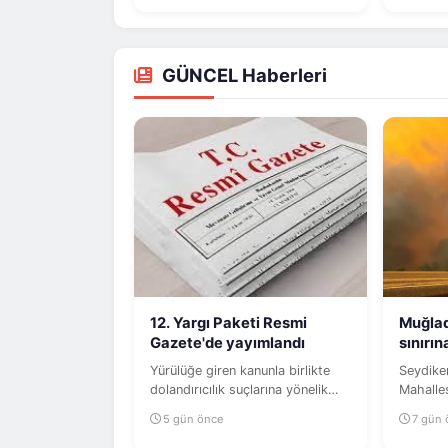
GÜNCEL Haberleri
12. Yargı Paketi Resmi
Muğlad
Gazete'de yayımlandı
sınırı
Yürülüğe giren kanunla birlikte
Seydikemer ilçe
dolandırıcılık suçlarına yönelik
Mahalles
cezalarda indirime gidilmesini...
arazisi
5 gün önce
7 gün
bölgede