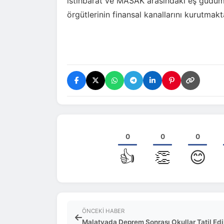
istihbarat ve MASAK arasındaki eş güdümle
örgütlerinin finansal kanallarını kurutmak
0
0
0
👍
👏
😊
ÖNCEKI HABER
Malatyada Deprem Sonrası Okullar Tatil Edi