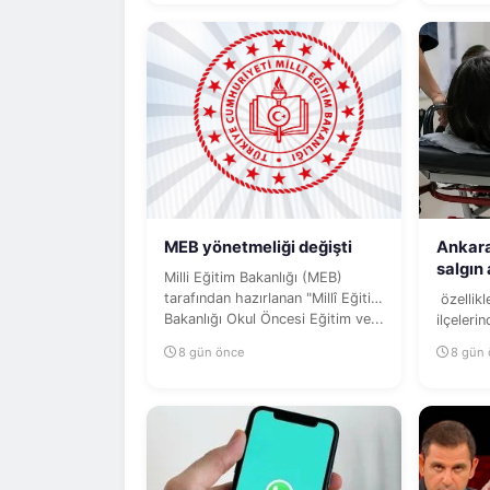
MEB yönetmeliği değişti
Ankara
salgın
Milli Eğitim Bakanlığı (MEB)
tarafından hazırlanan "Millî Eğitim
özellik
Bakanlığı Okul Öncesi Eğitim ve...
ilçelerin
ardından
8 gün önce
8 gün