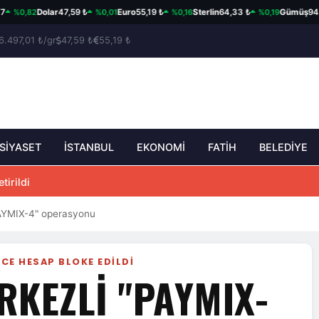
,82
%0,01
%0,16
%0,19
Dolar
47,59 ₺
Euro
55,19 ₺
Sterlin
64,33 ₺
Gümüş
94,95 ₺
6.497,01 ₺/gr
47,59 ₺
55,19 ₺
SİYASET
İSTANBUL
EKONOMİ
FATİH
BELEDİYE
tirildi
PAYMIX-4" operasyonu
CE HESAP BLOKE EDILDI
RKEZLI "PAYMIX-