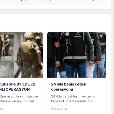
gütlerine 81 İLDE EŞ
24 ilde bahis çetesi
NLI OPERASYON
operasyonu
 Operasyonların, organize
24 ilde gerçekleştirilen geniş
tlerine karşı yürütülen
kapsamlı operasyonda, 192
 mücadelenin bir...
milyar liralık yasa dışı bahis ve
nce
2 ay önce
kara...