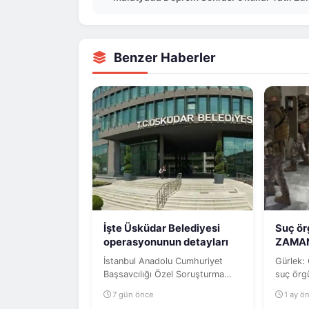
Benzer Haberler
İşte Üsküdar Belediyesi
Suç ör
operasyonunun detayları
ZAMA
İstanbul Anadolu Cumhuriyet
Gürlek:
Başsavcılığı Özel Soruşturma
suç örgü
Bürosunca yürütülen geniş
tavizsiz
7 gün önce
1 ay ö
çaplı...