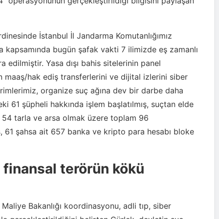
 operasyonunun gerçekleştirildiği bilgisini paylaşan
rdinesinde İstanbul İl Jandarma Komutanlığımız
a kapsamında bugün şafak vakti 7 ilimizde eş zamanlı
edilmiştir. Yasa dışı bahis sitelerinin panel
n maaş/hak ediş transferlerini ve dijital izlerini siber
birimlerimiz, organize suç ağına dev bir darbe daha
ki 61 şüpheli hakkında işlem başlatılmış, suçtan elde
t, 54 tarla ve arsa olmak üzere toplam 96
ş, 61 şahsa ait 657 banka ve kripto para hesabı bloke
e finansal terörün kökü
 Maliye Bakanlığı koordinasyonu, adli tıp, siber