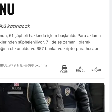
ONU
kökü kazınacak
da, 61 şüpheli hakkında işlem başlatıldı. Para aklama
klerinden şüpheleniliyor. 7 ilde eş zamanlı olarak
lığına el konuldu ve 657 banka ve kripto para hesabı
ANBUL
·
Fatih E.
·
698 okunma
-
+
Küçült
Büyüt
Yazdır