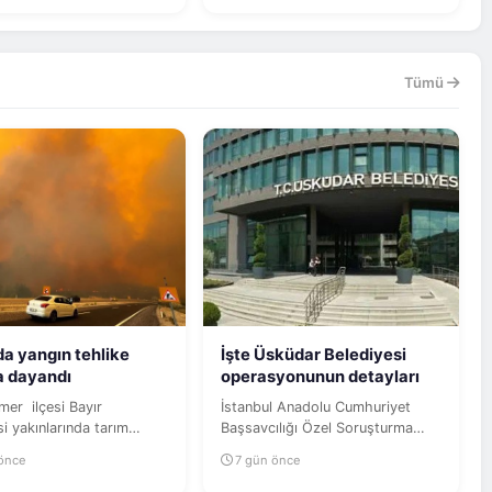
Tümü
a yangın tehlike
İşte Üsküdar Belediyesi
na dayandı
operasyonunun detayları
si Bayır
İstanbul Anadolu Cumhuriyet
i yakınlarında tarım
Başsavcılığı Özel Soruşturma
nde başlayan yangın,
Bürosunca yürütülen geniş
 önce
7 gün önce
...
çaplı...