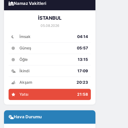
Namaz Vakitleri
İSTANBUL
05.08.2026
İmsak
04:14
Güneş
05:57
Öğle
13:15
İkindi
17:09
Akşam
20:23
Yatsı
21:58
Hava Durumu