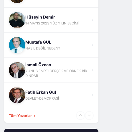
Hüseyin Demir
14 MAYIS 2023 YÜZ YILIN SEÇİMİ
Mustafa GÜL
NASIL DEĞİL NEDEN?
İsmail Özcan
YUNUS EMRE: GERÇEK VE ÖRNEK BİR
DİNDAR
Fatih Erkan Gül
DEVLET-DEMOKRASİ
Tüm Yazarlar