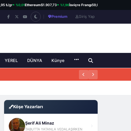
%0,01
%1,96
%0,02
/gr
Ethereum
$1.907,73
İsviçre Frangı
59,01 ₺
Kanada Doları
Premium
Giriş Yap
YEREL
DÜNYA
Künye
Köşe Yazarları
Şerif Ali Minaz
TABUTTA YATANLA VEDALAŞIRKEN