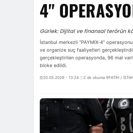
4" OPERASY
Gürlek: Dijital ve finansal terörün 
İstanbul merkezli "PAYMIX-4" operasyonun
ve organize suç faaliyetleri gerçekleştirdi
gerçekleştirilen operasyonda, 96 mal var
bloke edildi.
20.05.2026 - 13:24
·
2 dk okuma
·
FATİH / İST