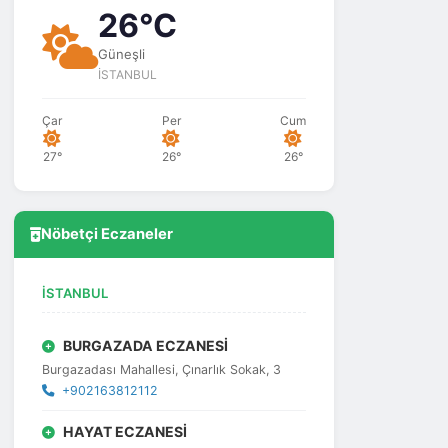
26°C
Güneşli
İSTANBUL
Çar
Per
Cum
27°
26°
26°
Nöbetçi Eczaneler
İSTANBUL
BURGAZADA ECZANESİ
Burgazadası Mahallesi, Çınarlık Sokak, 3
+902163812112
HAYAT ECZANESİ