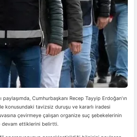
ğı paylaşımda, Cumhurbaşkanı Recep Tayyip Erdoğan'ın
le konusundaki tavizsiz duruşu ve kararlı iradesi
uvasına çevirmeye çalışan organize suç şebekelerinin
 devam ettiklerini belirtti.