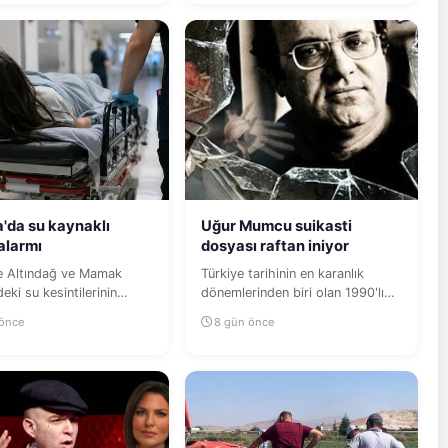
'da su kaynaklı
Uğur Mumcu suikasti
 alarmı
dosyası raftan iniyor
le Altındağ ve Mamak
Türkiye tarihinin en karanlık
deki su kesintilerinin
dönemlerinden biri olan 1990'lı
 binlerce kişinin mide...
yıllardaki faili meçhul...
 önce
8 gün önce