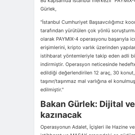
Bu kapsamda İstanbul merkezli "PAYMIX-4"
Gürlek,
"İstanbul Cumhuriyet Başsavcılığımız koo
tarafından yürütülen çok yönlü soruşturm
olarak PAYMIX-4 operasyonu başarıyla icra 
erişimlerini, kripto varlık üzerinden yapıla
istihbarat yöntemleriyle takip eden adli 
indirmiştir. Operasyon neticesinde hedefte
edildiği değerlendirilen 12 araç, 30 konu
taşınır/taşınmaz mal varlığına el konulmu
edilmiştir."
Bakan Gürlek: Dijital v
kazınacak
Operasyonun Adalet, İçişleri ile Hazine ve