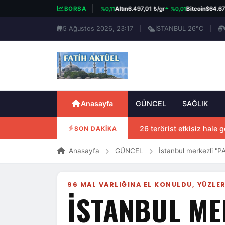
%0,11
%0,01
%0
BIST 100
13.703,13
BORSA
Altın
6.497,01 ₺/gr
Bitcoin
$64.677
5 Ağustos 2026, 23:17
İSTANBUL 26°C
Anasayfa
GÜNCEL
SAĞLIK
26 terörist etkisiz hale ge
SON DAKİKA
Anasayfa
GÜNCEL
İstanbul merkezli "
96 MAL VARLIĞINA EL KONULDU, YÜZLER
İSTANBUL ME