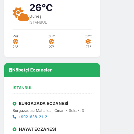
26°C
Güneşli
İSTANBUL
Per
Cum
Cmt
26°
27°
27°
Nöbetçi Eczaneler
İSTANBUL
BURGAZADA ECZANESİ
Burgazadası Mahallesi, Çınarlık Sokak, 3
+902163812112
HAYAT ECZANESİ