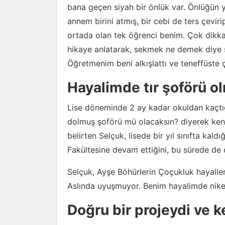
bana geçen siyah bir önlük var. Önlüğün y
annem birini atmış, bir cebi de ters çevir
ortada olan tek öğrenci benim. Çok dikk
hikaye anlatarak, sekmek ne demek diye s
Öğretmenim beni alkışlattı ve teneffüste
Hayalimde tır şoförü o
Lise döneminde 2 ay kadar okuldan kaçtı
dolmuş şoförü mü olacaksın? diyerek kend
belirten Selçuk, lisede bir yıl sınıfta kald
Fakültesine devam ettiğini, bu sürede de d
Selçuk, Ayşe Böhürlerin Çoçukluk hayalle
Aslında uyuşmuyor. Benim hayalimde nikelaj
Doğru bir projeydi ve ke