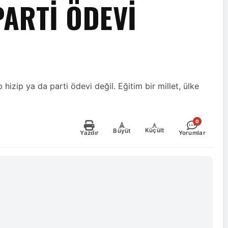
PARTI ÖDEVI
 hizip ya da parti ödevi değil. Eğitim bir millet, ülke
0
-
+
Küçült
Büyüt
Yazdır
Yorumlar