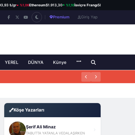
%1,06
%1,10
%0,61
93 ₺/gr
Ethereum
$1.913,30
İsviçre Frangı
58,60 ₺
Kanada Do
Premium
Giriş Yap
YEREL
DÜNYA
Künye
Köşe Yazarları
Şerif Ali Minaz
TABUTTA YATANLA VEDALAŞIRKEN