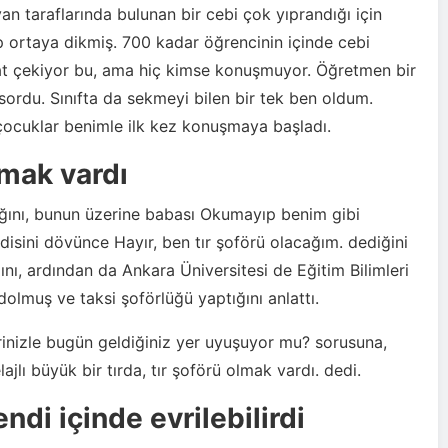
an taraflarında bulunan bir cebi çok yıprandığı için
ip ortaya dikmiş. 700 kadar öğrencinin içinde cebi
at çekiyor bu, ama hiç kimse konuşmuyor. Öğretmen bir
ordu. Sınıfta da sekmeyi bilen bir tek ben oldum.
 çocuklar benimle ilk kez konuşmaya başladı.
lmak vardı
ğını, bunun üzerine babası Okumayıp benim gibi
isini dövünce Hayır, ben tır şoförü olacağım. dediğini
ığını, ardından da Ankara Üniversitesi de Eğitim Bilimleri
olmuş ve taksi şoförlüğü yaptığını anlattı.
rinizle bugün geldiğiniz yer uyuşuyor mu? sorusuna,
lı büyük bir tırda, tır şoförü olmak vardı. dedi.
ndi içinde evrilebilirdi