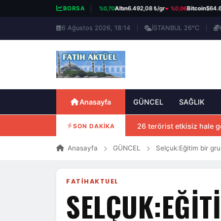
%0,70
%0,06
BIST 100
13.798,82
BORSA
Altın
6.492,08 ₺/gr
Bitcoin
$64.684
6 Ağustos 2026, 18:14
İSTANBUL 26°C
Anasayfa
GÜNCEL
SAĞLIK
26 terörist etkisiz hale ge
SON DAKİKA
Anasayfa
GÜNCEL
Selçuk:Eğitim bir gru
FATIHAKTUEL
SELÇUK:EĞIT