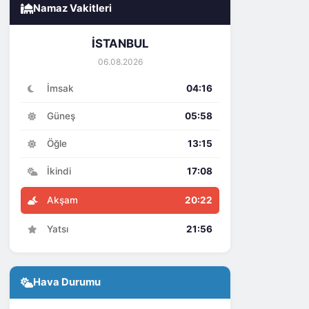
Namaz Vakitleri
İSTANBUL
06.08.2026
İmsak
04:16
Güneş
05:58
Öğle
13:15
İkindi
17:08
Akşam
20:22
Yatsı
21:56
Hava Durumu