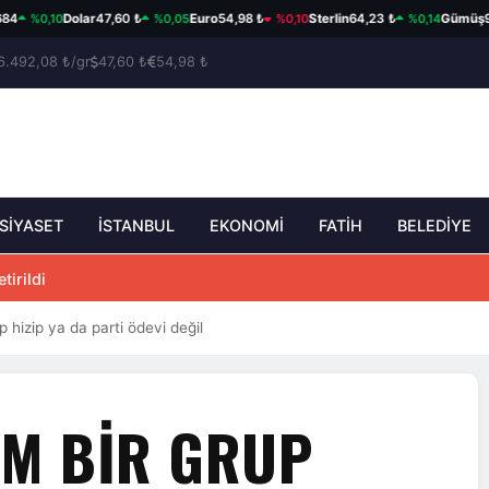
%0,10
%0,05
%0,10
%0,14
Dolar
47,60 ₺
Euro
54,98 ₺
Sterlin
64,23 ₺
Gümüş
93,
6.492,08 ₺/gr
47,60 ₺
54,98 ₺
SİYASET
İSTANBUL
EKONOMİ
FATİH
BELEDİYE
tirildi
p hizip ya da parti ödevi değil
IM BIR GRUP