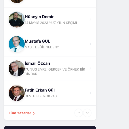
Hüseyin Demir
14 MAYIS 2023 YÜZ YILIN SEÇİMİ
Mustafa GÜL
NASIL DEĞİL NEDEN?
İsmail Özcan
YUNUS EMRE: GERÇEK VE ÖRNEK BİR
DİNDAR
Fatih Erkan Gül
DEVLET-DEMOKRASİ
Tüm Yazarlar