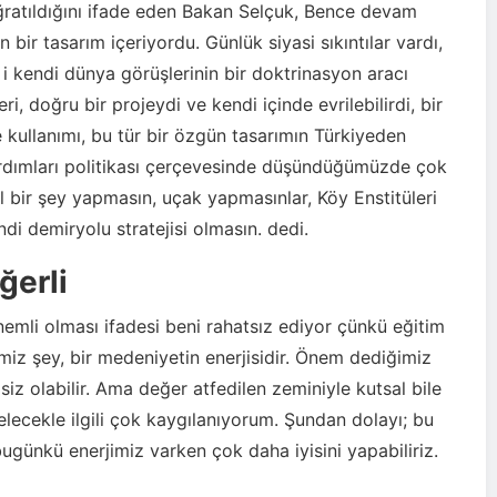
 uğratıldığını ifade eden Bakan Selçuk, Bence devam
bir tasarım içeriyordu. Günlük siyasi sıkıntılar vardı,
ri i kendi dünya görüşlerinin bir doktrinasyon aracı
i, doğru bir projeydi ve kendi içinde evrilebilirdi, bir
ullanımı, bu tür bir özgün tasarımın Türkiyeden
Yardımları politikası çerçevesinde düşündüğümüzde çok
l bir şey yapmasın, uçak yapmasınlar, Köy Enstitüleri
endi demiryolu stratejisi olmasın. dedi.
ğerli
nemli olması ifadesi beni rahatsız ediyor çünkü eğitim
miz şey, bir medeniyetin enerjisidir. Önem dediğimiz
z olabilir. Ama değer atfedilen zeminiyle kutsal bile
elecekle ilgili çok kaygılanıyorum. Şundan dolayı; bu
bugünkü enerjimiz varken çok daha iyisini yapabiliriz.