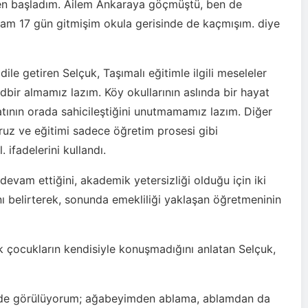
kken başladım. Ailem Ankaraya göçmüştü, ben de
m 17 gün gitmişim okula gerisinde de kaçmışım. diye
ile getiren Selçuk, Taşımalı eğitimle ilgili meseleler
dbir almamız lazım. Köy okullarının aslında bir hayat
tının orada sahicileştiğini unutmamamız lazım. Diğer
ruz ve eğitimi sadece öğretim prosesi gibi
. ifadelerini kullandı.
devam ettiğini, akademik yetersizliği olduğu için iki
nı belirterek, sonunda emekliliği yaklaşan öğretmeninin
k çocukların kendisiyle konuşmadığını anlatan Selçuk,
kilde görülüyorum; ağabeyimden ablama, ablamdan da