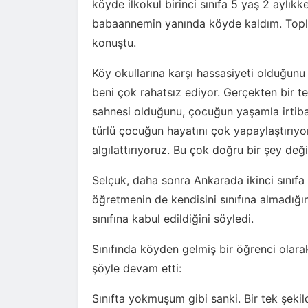
köyde ilkokul birinci sınıfa 5 yaş 2 aylı
babaannemin yanında köyde kaldım. Topla
konuştu.
Köy okullarına karşı hassasiyeti olduğunu d
beni çok rahatsız ediyor. Gerçekten bir te
sahnesi olduğunu, çocuğun yaşamla irtiba
türlü çocuğun hayatını çok yapaylaştırıyo
algılattırıyoruz. Bu çok doğru bir şey değil
Selçuk, daha sonra Ankarada ikinci sınıfa 
öğretmenin de kendisini sınıfına almadığı
sınıfına kabul edildiğini söyledi.
Sınıfında köyden gelmiş bir öğrenci olara
şöyle devam etti:
Sınıfta yokmuşum gibi sanki. Bir tek şe