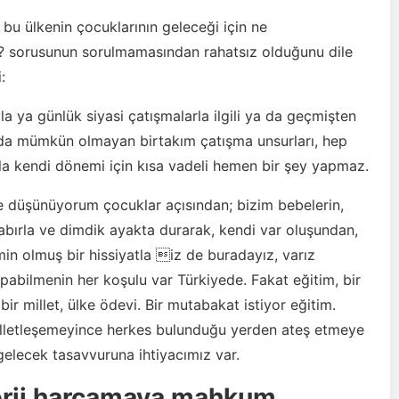
bu ülkenin çocuklarının geleceği için ne
? sorusunun sorulmamasından rahatsız olduğunu dile
:
yla ya günlük siyasi çatışmalarla ilgili ya da geçmişten
da mümkün olmayan birtakım çatışma unsurları, hep
sla kendi dönemi için kısa vadeli hemen bir şey yapmaz.
e düşünüyorum çocuklar açısından; bizim bebelerin,
sabırla ve dimdik ayakta durarak, kendi var oluşundan,
min olmuş bir hissiyatla iz de buradayız, varız
apabilmenin her koşulu var Türkiyede. Fakat eğitim, bir
bir millet, ülke ödevi. Bir mutabakat istiyor eğitim.
lletleşemeyince herkes bulunduğu yerden ateş etmeye
gelecek tasavvuruna ihtiyacımız var.
nerji harcamaya mahkum