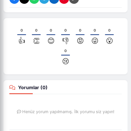
0
0
0
0
0
0
0
👍
👏
😊
👎
😡
😜
😮
0
😢
Yorumlar (
0
)
Henüz yorum yapılmamış. İlk yorumu siz yapın!