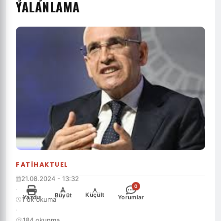
YALANLAMA
FATIHAKTUEL
21.08.2024 - 13:32
0
·
-
+
Küçült
Büyüt
Yazdır
Yorumlar
1 dk okuma
·
184 okunma