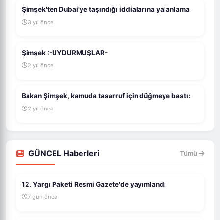
Şimşek'ten Dubai'ye taşındığı iddialarına yalanlama
3 yıl önce
Şimşek :-UYDURMUŞLAR-
2 yıl önce
Bakan Şimşek, kamuda tasarruf için düğmeye bastı:
2 yıl önce
GÜNCEL Haberleri
Tümü
12. Yargı Paketi Resmi Gazete'de yayımlandı
7 gün önce