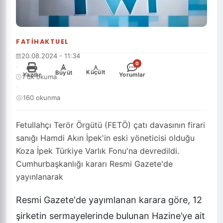
FATIHAKTUEL
20.08.2024 - 11:34
0
·
-
+
Küçült
Büyüt
Yazdır
Yorumlar
1 dk okuma
·
160 okunma
Fetullahçı Terör Örgütü (FETÖ) çatı davasının firari
sanığı Hamdi Akın İpek'in eski yöneticisi olduğu
Koza İpek Türkiye Varlık Fonu'na devredildi.
Cumhurbaşkanlığı kararı Resmi Gazete'de
yayınlanarak
Resmi Gazete
'de yayımlanan karara göre, 12
şirketin sermayelerinde bulunan Hazine’ye ait