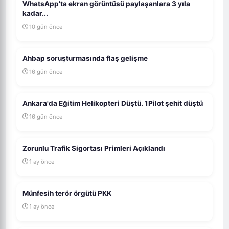
WhatsApp'ta ekran görüntüsü paylaşanlara 3 yıla
kadar...
10 gün önce
Ahbap soruşturmasında flaş gelişme
16 gün önce
Ankara'da Eğitim Helikopteri Düştü. 1Pilot şehit düştü
16 gün önce
Zorunlu Trafik Sigortası Primleri Açıklandı
1 ay önce
Münfesih terör örgütü PKK
1 ay önce