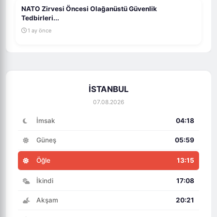
NATO Zirvesi Öncesi Olağanüstü Güvenlik
Tedbirleri...
1 ay önce
İSTANBUL
07.08.2026
İmsak
04:18
Güneş
05:59
Öğle
13:15
İkindi
17:08
Akşam
20:21