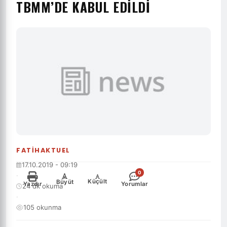
TBMM’DE KABUL EDILDI
FATIHAKTUEL
17.10.2019 - 09:19
0
·
-
+
Küçült
Büyüt
Yazdır
Yorumlar
24 dk okuma
·
105 okunma