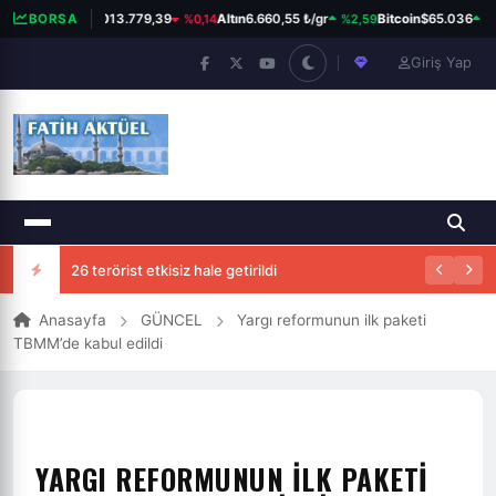
%0,14
%2,59
%0,
BORSA
BIST 100
13.779,39
Altın
6.660,55 ₺/gr
Bitcoin
$65.036
Giriş Yap
26 terörist etkisiz hale getirildi
Anasayfa
GÜNCEL
Yargı reformunun ilk paketi
TBMM’de kabul edildi
YARGI REFORMUNUN ILK PAKETI