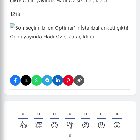
12
13
0
0
0
0
0
0
0
👍
👏
😊
👎
😡
😜
😮
0