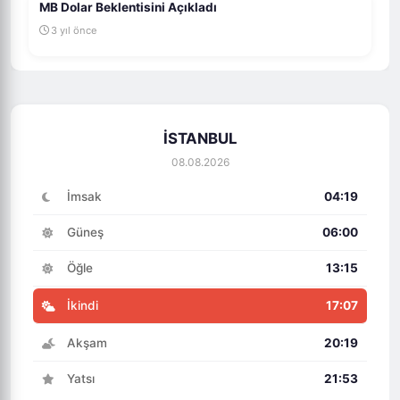
MB Dolar Beklentisini Açıkladı
3 yıl önce
İSTANBUL
08.08.2026
İmsak
04:19
Güneş
06:00
Öğle
13:15
İkindi
17:07
Akşam
20:19
Yatsı
21:53