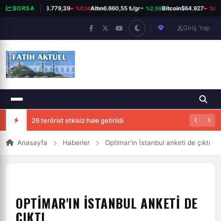
%0,14
%2,59
%0,0
BORSA
BIST 100
13.779,39
Altın
6.660,55 ₺/gr
Bitcoin
$64.927
Giriş Yap
Rus askerleri Kazakistan'a girdi
26 terörist etkisiz hale getirildi
Anasayfa
Haberler
Optimar'ın İstanbul anketi de çıktı
OPTIMAR'IN İSTANBUL ANKETI DE
ÇIKTI