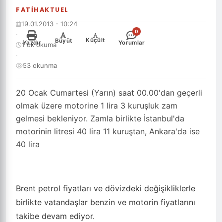
FATIHAKTUEL
19.01.2013 - 10:24
0
·
-
+
Küçült
Büyüt
Yazdır
Yorumlar
1 dk okuma
·
53 okunma
20 Ocak Cumartesi (Yarın) saat 00.00'dan geçerli
olmak üzere motorine 1 lira 3 kuruşluk zam
gelmesi bekleniyor. Zamla birlikte İstanbul'da
motorinin litresi 40 lira 11 kuruştan, Ankara'da ise
40 lira
Brent petrol fiyatları ve dövizdeki değişikliklerle
birlikte vatandaşlar benzin ve motorin fiyatlarını
takibe devam ediyor.