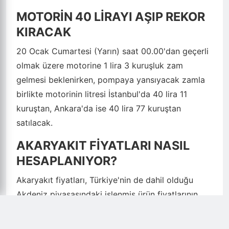
MOTORİN 40 LİRAYI AŞIP REKOR
KIRACAK
20 Ocak Cumartesi (Yarın) saat 00.00'dan geçerli
olmak üzere motorine 1 lira 3 kuruşluk zam
gelmesi beklenirken, pompaya yansıyacak zamla
birlikte motorinin litresi İstanbul'da 40 lira 11
kuruştan, Ankara'da ise 40 lira 77 kuruştan
satılacak.
AKARYAKIT FİYATLARI NASIL
HESAPLANIYOR?
Akaryakıt fiyatları, Türkiye'nin de dahil olduğu
Akdeniz piyasasındaki işlenmiş ürün fiyatlarının
ortalaması ile dolar kurundaki değişiklikler baz
alınarak rafineriler tarafından hesaplanıyor. Bu