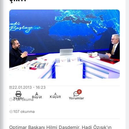
22.01.2013 - 16:23
0
·
-
+
Küçült
Büyüt
Yazdır
Yorumlar
4 dk okuma
·
107 okunma
Optimar Başkanı Hilmi Daşdemir, Hadi Özışık'ın