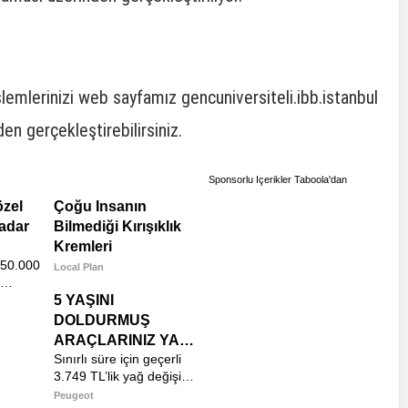
şlemlerinizi web sayfamız gencuniversiteli.ibb.istanbul
n gerçekleştirebilirsiniz.
Sponsorlu Içerikler
Taboola'dan
özel
Çoğu Insanın
kadar
Bilmediği Kırışıklık
Kremleri
n 50.000
Local Plan
5 YAŞINI
anın!
DOLDURMUŞ
ARAÇLARINIZ YAĞ
Sınırlı süre için geçerli
DEĞİŞİMİNE HAZIR!
3.749 TL’lik yağ değişim
paketinden hemen
Peugeot