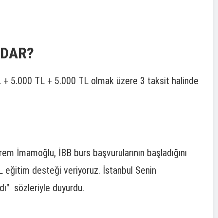
yararlanın, yola güvenle
çıkın!
ADAR?
 + 5.000 TL + 5.000 TL olmak üzere 3 taksit halinde
rem İmamoğlu, İBB burs başvurularının başladığını
L eğitim desteği veriyoruz. İstanbul Senin
ı" sözleriyle duyurdu.