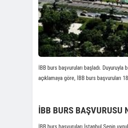
İBB burs başvuruları başladı. Duyuruyla bi
açıklamaya göre, İBB burs başvuruları 
İBB BURS BAŞVURUSU N
İBB burs başvuruları İstanbul Senin uygul