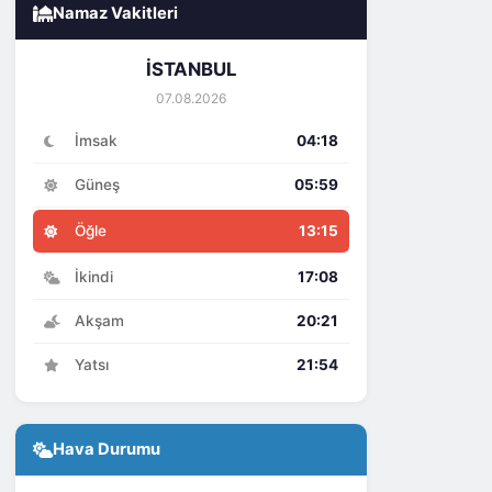
Namaz Vakitleri
İSTANBUL
07.08.2026
İmsak
04:18
Güneş
05:59
Öğle
13:15
İkindi
17:08
Akşam
20:21
Yatsı
21:54
Hava Durumu