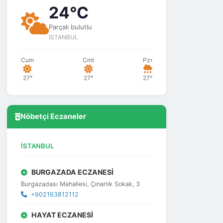
24°C
Parçalı bulutlu
İSTANBUL
Cum
Cmt
Pzr
27°
27°
27°
Nöbetçi Eczaneler
İSTANBUL
BURGAZADA ECZANESİ
Burgazadası Mahallesi, Çınarlık Sokak, 3
+902163812112
HAYAT ECZANESİ