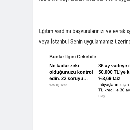
Eğitim yardımı başvurularınızı ve evrak i
veya İstanbul Senin uygulamamız üzerinde
Bunlar Ilgini Cekebilir
Ne kadar zeki
36 ay vadeye 
olduğunuzu kontrol
50.000 TL’ye 
edin. 22 soruyu
%3,69 faiz
İhtiyaçlarınız içi
yanıtlayın ve
WW IQ Test
TL kredi ile 36 ay
IQ'nuzun kaç
vadeye özel %3.69 faiz
Lidy
olduğunu öğrenin.
oranından yararl