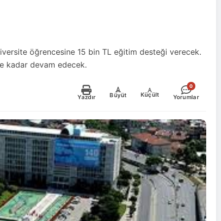
niversite öğrencesine 15 bin TL eğitim desteği verecek.
'e kadar devam edecek.
0
-
+
Küçült
Büyüt
Yazdır
Yorumlar