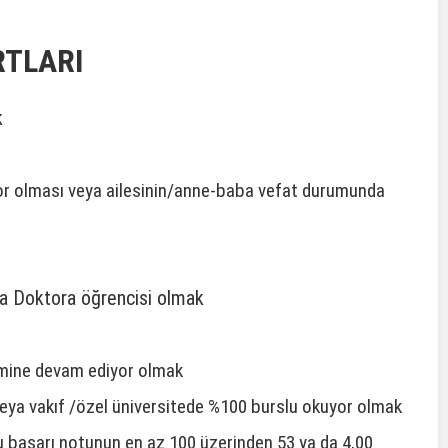
RTLARI
k
or olması veya ailesinin/anne-baba vefat durumunda
ya Doktora öğrencisi olmak
imine devam ediyor olmak
eya vakıf /özel üniversitede %100 burslu okuyor olmak
onu başarı notunun en az 100 üzerinden 53 ya da 4,00