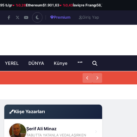
%0,28
%0,43
%0,18
₺/gr
Ethereum
$1.901,63
İsviçre Frangı
58,71 ₺
Kanada Dola
Premium
Giriş Yap
YEREL
DÜNYA
Künye
Köşe Yazarları
Şerif Ali Minaz
TABUTTA YATANLA VEDALAŞIRKEN