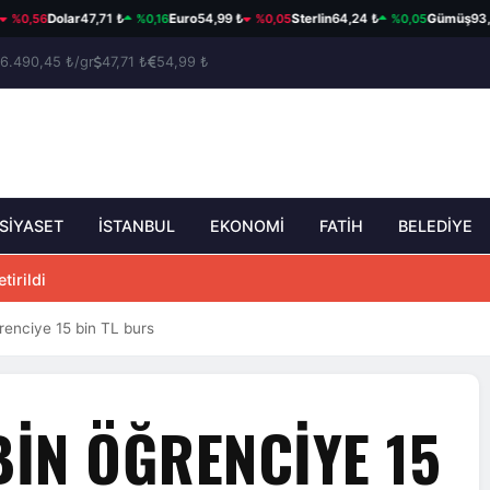
0,56
%0,16
%0,05
%0,05
Dolar
47,71 ₺
Euro
54,99 ₺
Sterlin
64,24 ₺
Gümüş
93,95 
6.490,45 ₺/gr
47,71 ₺
54,99 ₺
SİYASET
İSTANBUL
EKONOMİ
FATİH
BELEDİYE
tirildi
renciye 15 bin TL burs
BIN ÖĞRENCIYE 15