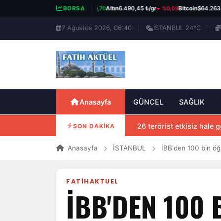
%0,70
%0,03
%
BIST 100
13.798,82
BORSA
Altın
6.490,45 ₺/gr
Bitcoin
$64.263
7 Ağustos 2026, 06:40
İSTANBUL 24°C
Anasayfa
GÜNCEL
SAĞLIK
26 terörist etkisiz hale ge
SON DAKİKA
Anasayfa
İSTANBUL
İBB'den 100 bin öğ
FATIHAKTUEL
İBB'DEN 100 