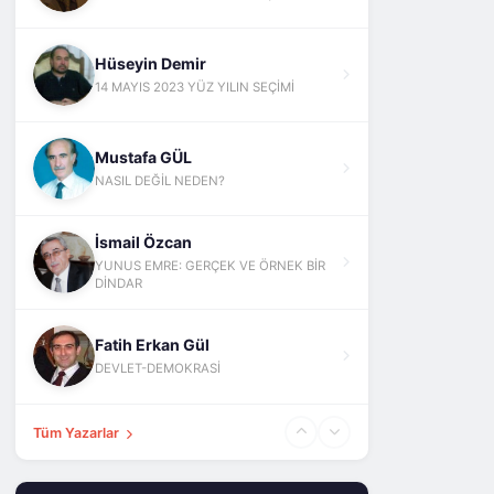
Hüseyin Demir
14 MAYIS 2023 YÜZ YILIN SEÇİMİ
Mustafa GÜL
NASIL DEĞİL NEDEN?
İsmail Özcan
YUNUS EMRE: GERÇEK VE ÖRNEK BİR
DİNDAR
Fatih Erkan Gül
DEVLET-DEMOKRASİ
Tüm Yazarlar