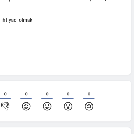
 ihtiyacı olmak
0
0
0
0
0
👎
😡
😜
😮
😢