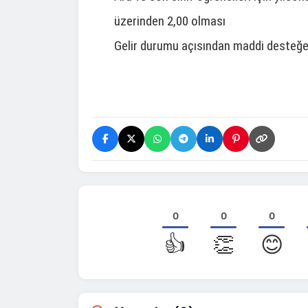
üzerinden 2,00 olması
Gelir durumu açısından maddi desteğe
0
0
0
👍
👏
😊