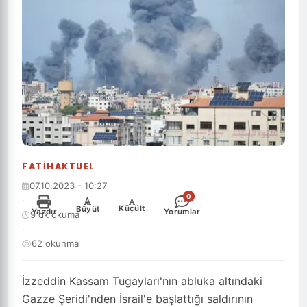
FATIHAKTUEL
07.10.2023 - 10:27
0
·
-
+
Küçült
Büyüt
Yazdır
Yorumlar
9 dk okuma
·
62 okunma
İzzeddin Kassam Tugayları'nın abluka altındaki
Gazze Şeridi'nden İsrail'e başlattığı saldırının