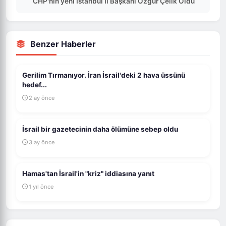
CHP'nin yeni İstanbul İl Başkanı Özgür Çelik Oldu
Benzer Haberler
Gerilim Tırmanıyor. İran İsrail'deki 2 hava üssünü
hedef...
2 ay önce
İsrail bir gazetecinin daha ölümüne sebep oldu
3 ay önce
Hamas'tan İsrail'in "kriz" iddiasına yanıt
1 yıl önce