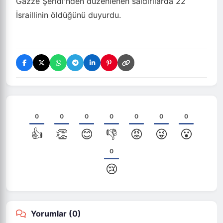
Gazze Şeridi'nden düzenlenen saldırılarda 22
İsraillinin öldüğünü duyurdu.
0
0
0
0
0
0
0
👍
👏
😊
👎
😡
😜
😮
0
😢
Yorumlar (
0
)