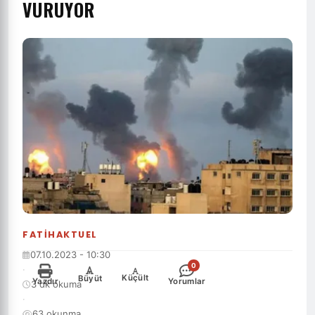
VURUYOR
FATIHAKTUEL
07.10.2023 - 10:30
0
·
-
+
Küçült
Büyüt
Yazdır
Yorumlar
3 dk okuma
·
63 okunma