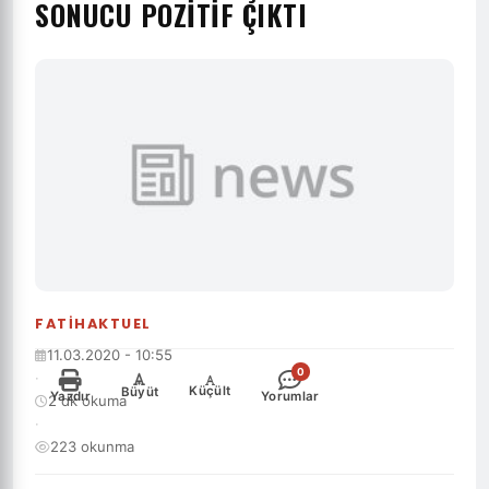
SONUCU POZITIF ÇIKTI
FATIHAKTUEL
11.03.2020 - 10:55
0
·
-
+
Küçült
Büyüt
Yazdır
Yorumlar
2 dk okuma
·
223 okunma