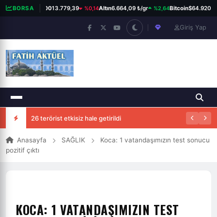
%0,14
%2,64
%
BORSA
BIST 100
13.779,39
Altın
6.664,09 ₺/gr
Bitcoin
$64.920
Giriş Yap
26 terörist etkisiz hale getirildi
Anasayfa
SAĞLIK
Koca: 1 vatandaşımızın test sonucu
pozitif çıktı
KOCA: 1 VATANDAŞIMIZIN TEST