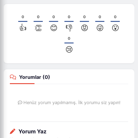
0
0
0
0
0
0
0
👍
👏
😊
👎
😡
😜
😮
0
😢
Yorumlar (
0
)
Henüz yorum yapılmamış. İlk yorumu siz yapın!
Yorum Yaz