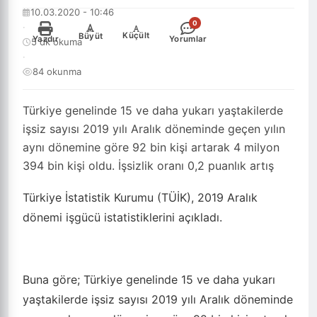
10.03.2020 - 10:46
0
·
-
+
Küçült
Büyüt
Yazdır
Yorumlar
5 dk okuma
·
84 okunma
Türkiye genelinde 15 ve daha yukarı yaştakilerde
işsiz sayısı 2019 yılı Aralık döneminde geçen yılın
aynı dönemine göre 92 bin kişi artarak 4 milyon
394 bin kişi oldu. İşsizlik oranı 0,2 puanlık artış
Türkiye İstatistik Kurumu (TÜİK), 2019 Aralık
dönemi işgücü istatistiklerini açıkladı.
Buna göre; Türkiye genelinde 15 ve daha yukarı
yaştakilerde işsiz sayısı 2019 yılı Aralık döneminde