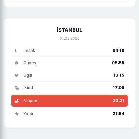
İSTANBUL
07.08.2026
İmsak
04:18
Güneş
05:59
Öğle
13:15
İkindi
17:08
Akşam
20:21
Yatsı
21:54