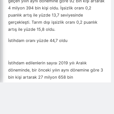
geçen yılın aynı dönemine göre 92 bin kişi artarak
4 milyon 394 bin kişi oldu. İşsizlik oranı 0,2
puanlık artış ile yüzde 13,7 seviyesinde
gerçekleşti. Tarım dışı işsizlik oranı 0,2 puanlık
artış ile yüzde 15,8 oldu.
İstihdam oranı yüzde 44,7 oldu
İstihdam edilenlerin sayısı 2019 yılı Aralık
döneminde, bir önceki yılın aynı dönemine göre 3
bin kişi artarak 27 milyon 658 bin
kişi, istihdam oranı ise 0,7 puanlık azalış ile yüzde
44,7 oldu. Bu dönemde, istihdam edilenlerin sayısı
tarım sektöründe 225 bin, inşaat sektöründe 119
bin kişi azalırken, sanayi sektöründe 225 bin,
hizmet sektöründe ise 122 bin kişi arttı. İstihdam