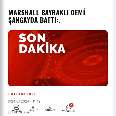
MARSHALL BAYRAKLI GEMI
ŞANGAYDA BATTI:.
FATIHAKTUEL
24.01.2024 - 11:12
0
·
-
+
Küçült
Büyüt
Yazdır
Yorumlar
1 dk okuma