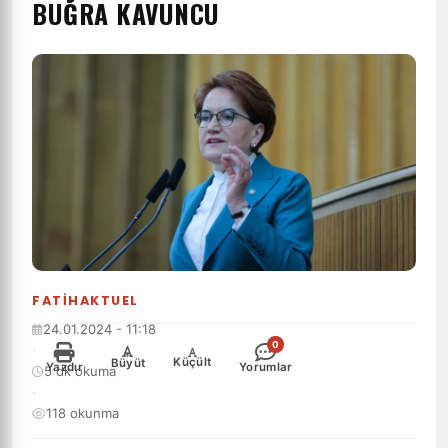
BUĞRA KAVUNCU
FATIHAKTUEL
24.01.2024 - 11:18
0
·
-
+
Küçült
Büyüt
Yazdır
Yorumlar
5 dk okuma
·
118 okunma