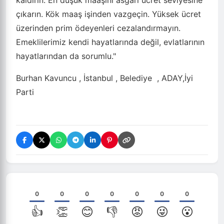
kaldırın. En düşük maaşını asgari ücret seviyesine
çıkarın. Kök maaş işinden vazgeçin. Yüksek ücret
üzerinden prim ödeyenleri cezalandırmayın.
Emeklilerimiz kendi hayatlarında değil, evlatlarının
hayatlarından da sorumlu."
Burhan Kavuncu , İstanbul , Belediye , ADAY,İyi
Parti
0
0
0
0
0
0
0
👍
👏
😊
👎
😡
😜
😮