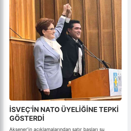
İSVEÇ'İN NATO ÜYELİĞİNE TEPKİ
GÖSTERDİ
Akşener'in açıklamalarından satır başları şu