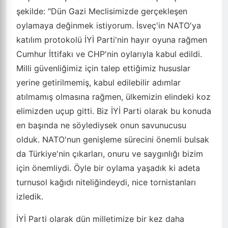
şekilde: "Dün Gazi Meclisimizde gerçekleşen
oylamaya değinmek istiyorum. İsveç'in NATO'ya
katılım protokolü İYİ Parti'nin hayır oyuna rağmen
Cumhur İttifakı ve CHP'nin oylarıyla kabul edildi.
Milli güvenliğimiz için talep ettiğimiz hususlar
yerine getirilmemiş, kabul edilebilir adımlar
atılmamış olmasına rağmen, ülkemizin elindeki koz
elimizden uçup gitti. Biz İYİ Parti olarak bu konuda
en başında ne söylediysek onun savunucusu
olduk. NATO'nun genişleme sürecini önemli bulsak
da Türkiye'nin çıkarları, onuru ve saygınlığı bizim
için önemliydi. Öyle bir oylama yaşadık ki adeta
turnusol kağıdı niteliğindeydi, nice tornistanları
izledik.
İYİ Parti olarak dün milletimize bir kez daha