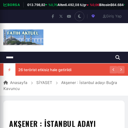
%0,70
%0,06
%0
BORSA
BIST 100
13.798,82
Altın
6.492,08 ₺/gr
Bitcoin
$64.684
Giriş Yap
26 terörist etkisiz hale getirildi
Anasayfa
SİYASET
Akşener : İstanbul adayı Buğra
Kavuncu
AKŞENER : İSTANBUL ADAYI