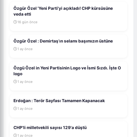
Özgür Özel 'Yeni Parti'yi açıkladı! CHP kürsüsüne
veda etti
16 gün önce
Özgür Özel : Demirtaş’ın selamı başımızın üstüne
1 ay önce
Özgü Özel in Yeni Partisinin Logo ve İsmi Sızdı. İşte O
logo
1 ay önce
Erdoğan : Terör Sayfası Tamamen Kapanacak
1 ay önce
CHP'li milletvekili sayısı 129'a düştü
1 ay önce