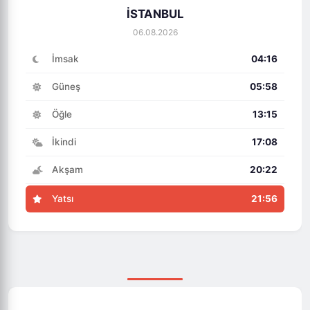
İSTANBUL
06.08.2026
İmsak
04:16
Güneş
05:58
Öğle
13:15
İkindi
17:08
Akşam
20:22
Yatsı
21:56