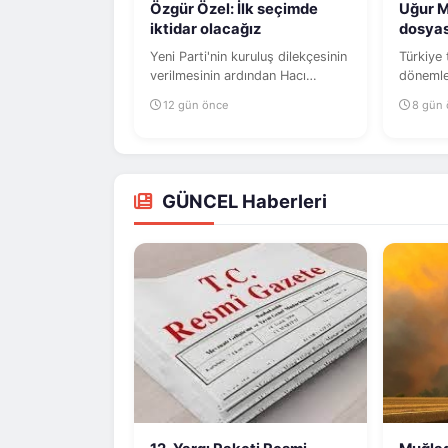
Özgür Özel: İlk seçimde
Uğur M
iktidar olacağız
dosyas
Yeni Parti'nin kuruluş dilekçesinin
Türkiye 
verilmesinin ardından Hacı
dönemler
Bayram-ı Veli Camii'nde cuma...
yıllardak
12 gün önce
8 gün
GÜNCEL Haberleri