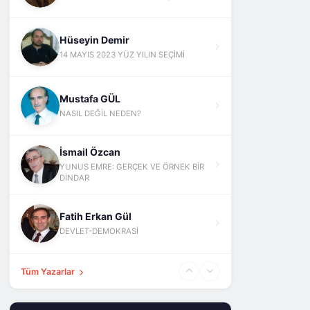
Hüseyin Demir
14 MAYIS 2023 YÜZ YILIN SEÇİMİ
Mustafa GÜL
NASIL DEĞİL NEDEN?
İsmail Özcan
YUNUS EMRE: GERÇEK VE ÖRNEK BİR
DİNDAR
Fatih Erkan Gül
DEVLET-DEMOKRASİ
Tüm Yazarlar