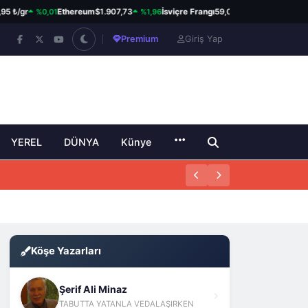
%0,01
%1,96
%0,02
/gr
Ethereum
$1.907,73
İsviçre Frangı
59,01 ₺
Kanada Doları
Premium
Giriş Yap
YEREL
DÜNYA
Künye
Köşe Yazarları
Şerif Ali Minaz
TABUTTA YATANLA VEDALAŞIRKEN