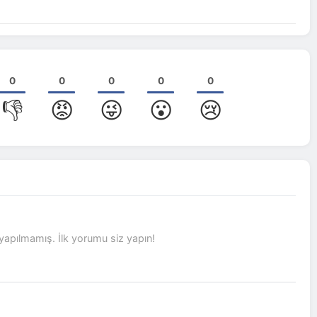
0
0
0
0
0
👎
😡
😜
😮
😢
pılmamış. İlk yorumu siz yapın!