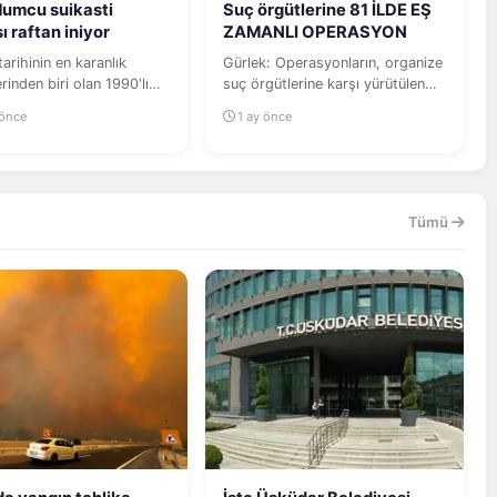
umcu suikasti
Suç örgütlerine 81 İLDE EŞ
ı raftan iniyor
ZAMANLI OPERASYON
tarihinin en karanlık
Gürlek: Operasyonların, organize
inden biri olan 1990'lı
suç örgütlerine karşı yürütülen
i faili meçhul...
tavizsiz mücadelenin bir...
 önce
1 ay önce
Tümü