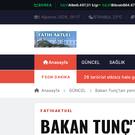
%0,11
%0,01
%0
BIST 100
13.703,13
BORSA
Altın
6.497,01 ₺/gr
Bitcoin
$64.677
6 Ağustos 2026, 00:17
İSTANBUL 23°C
Anasayfa
GÜNCEL
SAĞLIK
26 terörist etkisiz hale ge
SON DAKİKA
Anasayfa
GÜNCEL
Bakan Tunç'tan yeni
FATIHAKTUEL
BAKAN TUNÇ'