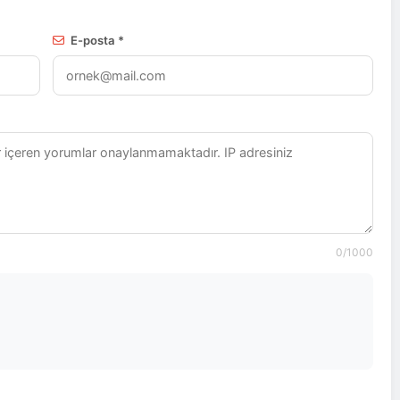
E-posta *
0
/1000