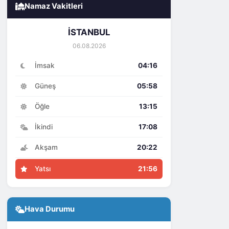
Namaz Vakitleri
İSTANBUL
06.08.2026
İmsak
04:16
Güneş
05:58
Öğle
13:15
İkindi
17:08
Akşam
20:22
Yatsı
21:56
Hava Durumu