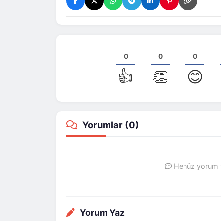
0
0
0
👍
👏
😊
Yorumlar (
0
)
Henüz yorum ya
Yorum Yaz