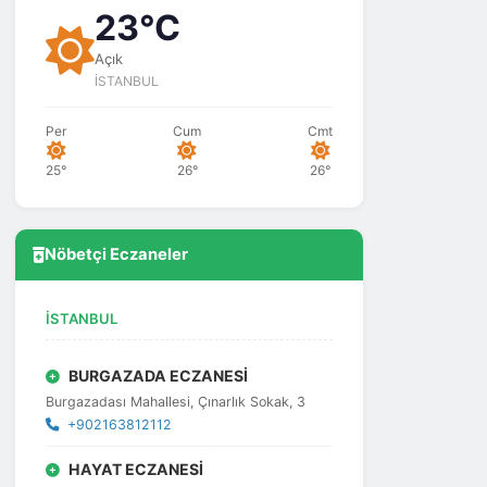
23°C
Açık
İSTANBUL
Per
Cum
Cmt
25°
26°
26°
Nöbetçi Eczaneler
İSTANBUL
BURGAZADA ECZANESİ
Burgazadası Mahallesi, Çınarlık Sokak, 3
+902163812112
HAYAT ECZANESİ