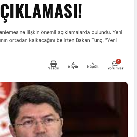
ÇIKLAMASI!
enlemesine ilişkin önemli açıklamalarda bulundu. Yeni
ının ortadan kalkacağını belirten Bakan Tunç, "Yeni
0
-
+
Küçült
Büyüt
Yazdır
Yorumlar