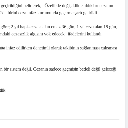
irildiğini belirterek, "Özellikle değişiklikle aldıkları cezanın
0'da birini ceza
infaz
kurumunda geçirme şartı getirildi.
 göre; 2 yıl
hapis cezası
alan en az 36 gün, 1 yıl ceza alan 18 gün,
daki cezasızlık algısını yok edecek" ifadelerini kullandı.
ta infaz edilirken denetimli olarak takibinin sağlanması çalışması
n bir sistem değil. Cezanın sadece geçmişin bedeli değil geleceği
tlik