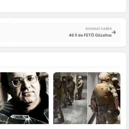
SONRAKI HABER
46 İl de FETÖ Gözaltısı