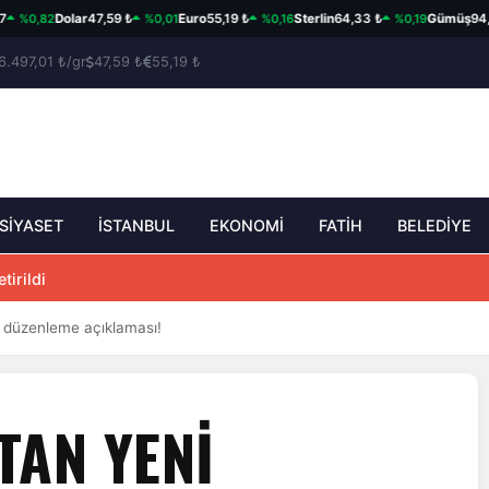
,82
%0,01
%0,16
%0,19
Dolar
47,59 ₺
Euro
55,19 ₺
Sterlin
64,33 ₺
Gümüş
94,95 ₺
6.497,01 ₺/gr
47,59 ₺
55,19 ₺
SİYASET
İSTANBUL
EKONOMİ
FATİH
BELEDİYE
tirildi
 düzenleme açıklaması!
TAN YENI