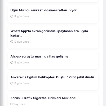
Uğur Mumcu suikasti dosyası raftan iniyor
12 gün önce
WhatsApp'ta ekran görüntüsü paylaşanlara 3 yıla
kadar...
12 gün önce
Ahbap soruşturmasında flaş gelişme
18 gün önce
Ankara'da Eğitim Helikopteri Düştü. 1Pilot şehit düştü
18 gün önce
Zorunlu Trafik Sigortası Primleri Açıklandı
1 ay önce