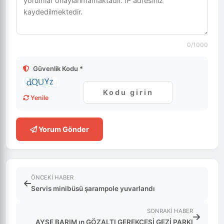
0
/1000
Güvenlik Kodu *
Yenile
Yorum Gönder
ÖNCEKI HABER
Servis minibüsü şarampole yuvarlandı
SONRAKI HABER
AYŞE BARIM ın GÖZALTI GEREKÇESİ GEZİ PARKI