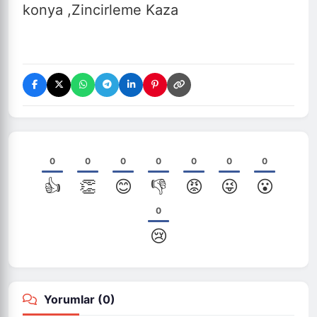
konya ,Zincirleme Kaza
0
0
0
0
0
0
0
👍
👏
😊
👎
😡
😜
😮
0
😢
Yorumlar (
0
)