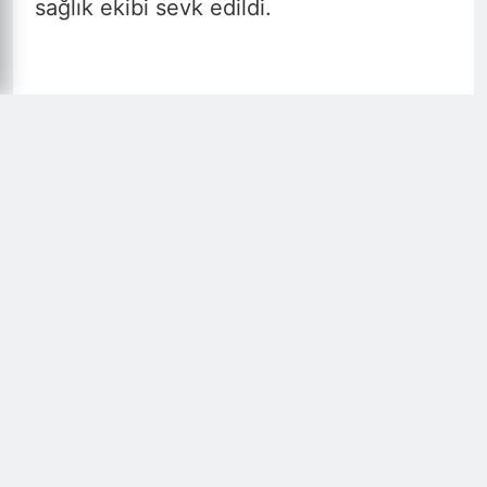
sağlık ekibi sevk edildi.
1 KİŞİ HASTANEDE HAYATA
DÖNDÜRÜLDÜ
Servis minibüsünde sıkışanlar itfaiye
ekiplerinin müdahalesiyle kurtarılırken,
bazıları ise kendi imkanlarıyla araçtan
çıktı. 14 yaralı olay yerinde yapılan ilk
müdahalenin ardından hastaneye
kaldırıldı. Tuzla Devlet Hastanesi’ne
kaldırılan Adem Aksu isimli kişi yapılan
tüm müdahalelere rağmen kurtarılamadı.