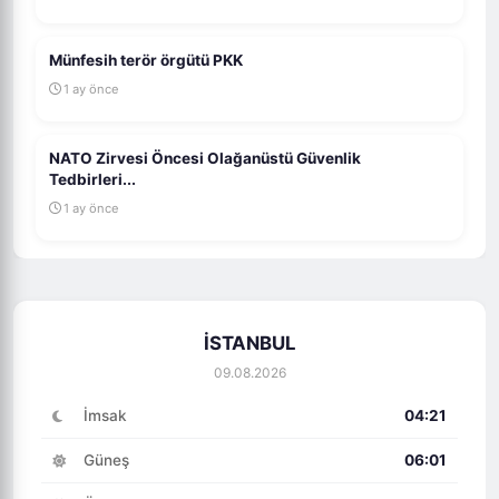
Münfesih terör örgütü PKK
1 ay önce
NATO Zirvesi Öncesi Olağanüstü Güvenlik
Tedbirleri...
1 ay önce
İSTANBUL
09.08.2026
İmsak
04:21
Güneş
06:01