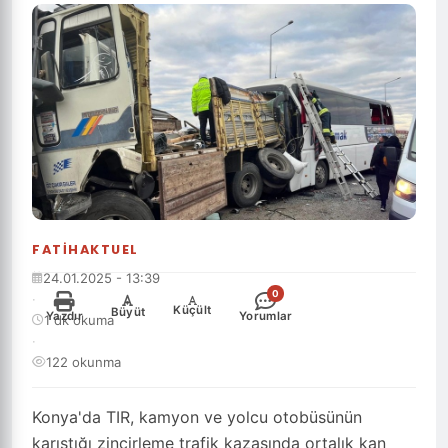
FATIHAKTUEL
24.01.2025 - 13:39
0
·
-
+
Küçült
Büyüt
Yazdır
Yorumlar
1 dk okuma
·
122 okunma
Konya'da TIR, kamyon ve yolcu otobüsünün
karıştığı zincirleme trafik kazasında ortalık kan