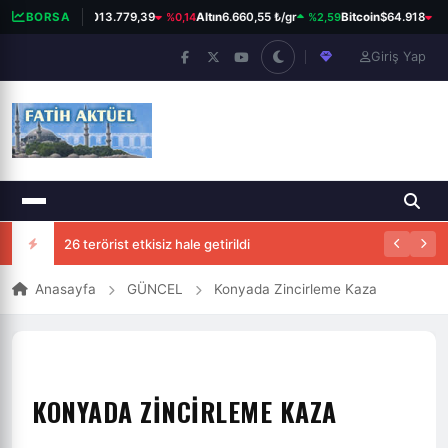
%0,14
%2,59
%0
BORSA
BIST 100
13.779,39
Altın
6.660,55 ₺/gr
Bitcoin
$64.918
Giriş Yap
26 terörist etkisiz hale getirildi
Anasayfa
GÜNCEL
Konyada Zincirleme Kaza
KONYADA ZINCIRLEME KAZA