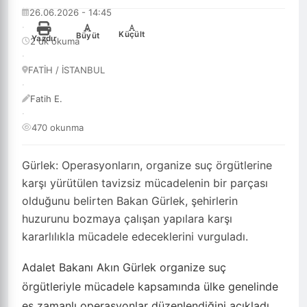
26.06.2026 - 14:45
·
-
+
Küçült
Büyüt
Yazdır
2 dk okuma
·
FATİH / İSTANBUL
·
Fatih E.
·
470 okunma
Gürlek: Operasyonların, organize suç örgütlerine
karşı yürütülen tavizsiz mücadelenin bir parçası
olduğunu belirten Bakan Gürlek, şehirlerin
huzurunu bozmaya çalışan yapılara karşı
kararlılıkla mücadele edeceklerini vurguladı.
Adalet Bakanı Akın Gürlek organize suç
örgütleriyle mücadele kapsamında ülke genelinde
eş zamanlı operasyonlar düzenlendiğini açıkladı.