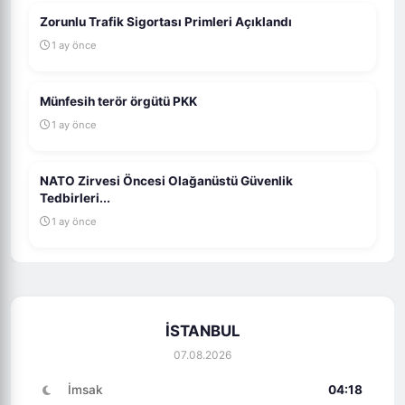
Zorunlu Trafik Sigortası Primleri Açıklandı
1 ay önce
Münfesih terör örgütü PKK
1 ay önce
NATO Zirvesi Öncesi Olağanüstü Güvenlik
Tedbirleri...
1 ay önce
İSTANBUL
07.08.2026
İmsak
04:18