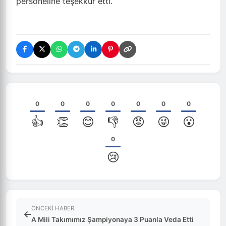
personeline teşekkür etti.
0
0
0
0
0
0
0
👍
👏
😊
👎
😡
😜
😮
0
😢
ÖNCEKI HABER
A Mili Takımımız Şampiyonaya 3 Puanla Veda Etti