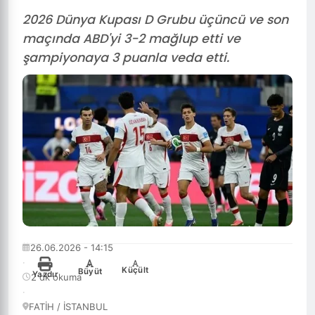
2026 Dünya Kupası D Grubu üçüncü ve son
maçında ABD'yi 3-2 mağlup etti ve
şampiyonaya 3 puanla veda etti.
26.06.2026 - 14:15
·
-
+
Küçült
Büyüt
Yazdır
2 dk okuma
·
FATİH / İSTANBUL