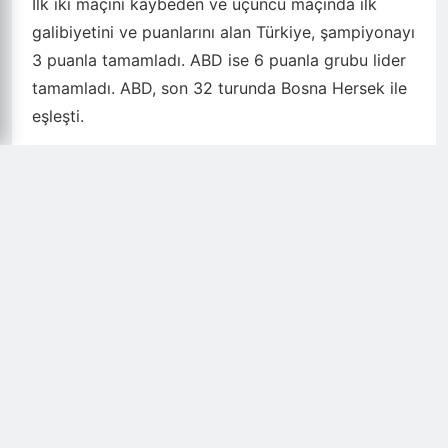
İlk iki maçını kaybeden ve üçüncü maçında ilk
galibiyetini ve puanlarını alan Türkiye, şampiyonayı
3 puanla tamamladı. ABD ise 6 puanla grubu lider
tamamladı. ABD, son 32 turunda Bosna Hersek ile
eşleşti.
- Dünya Kupası'ndaki ilk golümüz Arda'dan
A Milli Futbol Takımı'nın Dünya Kupası'ndaki ilk
golü Arda Güler'den geldi.
Ay-yıldızlı ekibin 10. dakikada gelişen atağında
Barış Alper Yılmaz'ın pasıyla ceza sahasında topla
buluşan Arda, düzgün bir vuruşla topu ağlara
yolladı.
- Arda, Emre Belözoğlu'nu geçti
Arda, ABD'ye attığı golle Türkiye'nin Dünya