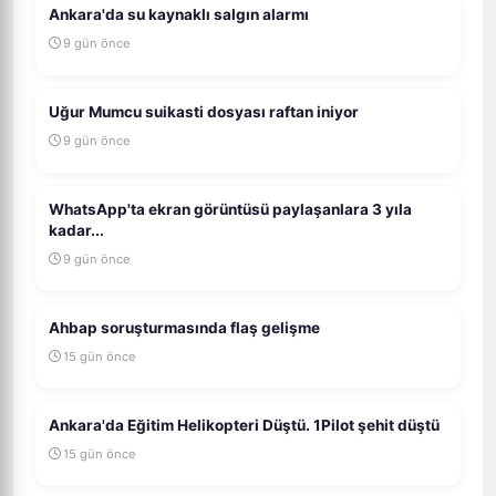
Ankara'da su kaynaklı salgın alarmı
9 gün önce
Uğur Mumcu suikasti dosyası raftan iniyor
9 gün önce
WhatsApp'ta ekran görüntüsü paylaşanlara 3 yıla
kadar...
9 gün önce
Ahbap soruşturmasında flaş gelişme
15 gün önce
Ankara'da Eğitim Helikopteri Düştü. 1Pilot şehit düştü
15 gün önce