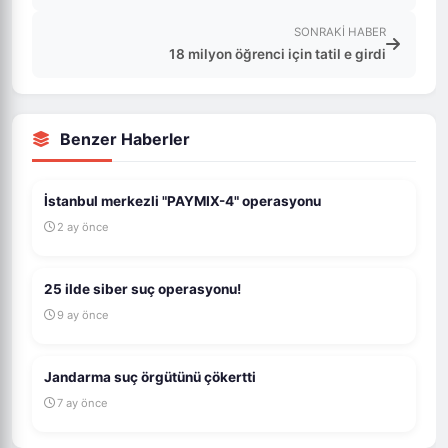
SONRAKI HABER
18 milyon öğrenci için tatil e girdi
Benzer Haberler
İstanbul merkezli "PAYMIX-4" operasyonu
2 ay önce
25 ilde siber suç operasyonu!
9 ay önce
Jandarma suç örgütünü çökertti
7 ay önce