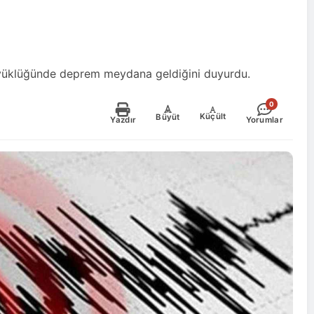
büyüklüğünde deprem meydana geldiğini duyurdu.
0
-
+
Küçült
Büyüt
Yazdır
Yorumlar