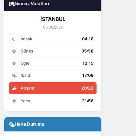
Namaz Vakitleri
İSTANBUL
06.08.2026
İmsak
04:16
Güneş
05:58
Öğle
13:15
İkindi
17:08
Akşam
20:22
Yatsı
21:56
Hava Durumu