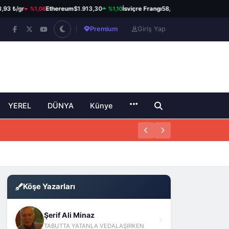
%1,06
%1,10
%0,61
₺/gr
Ethereum
$1.913,30
İsviçre Frangı
58,60 ₺
Kanada Dolar
Premium
Giriş Yap
YEREL
DÜNYA
Künye
Köşe Yazarları
Şerif Ali Minaz
TABUTTA YATANLA VEDALAŞIRKEN