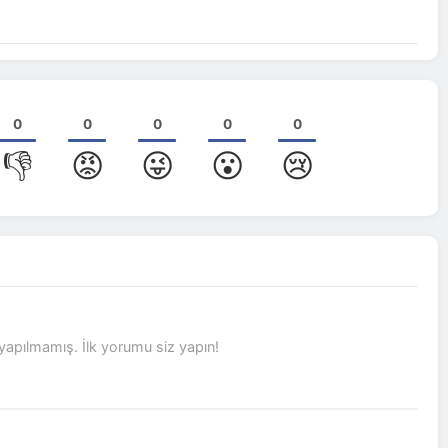
0
0
0
0
0
👎
😡
😜
😮
😢
pılmamış. İlk yorumu siz yapın!