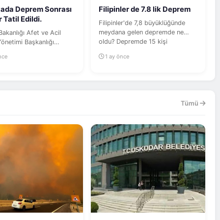
yada Deprem Sonrası
Filipinler de 7.8 lik Deprem
Okullar Tatil Edildi.
Filipinler'de 7,8 büyüklüğünde
meydana gelen depremde ne
 Bakanlığı Afet ve Acil
oldu? Depremde 15 kişi
önetimi Başkanlığı
hayatını...
erilerine göre,
nce
1 ay önce
nın...
Tümü