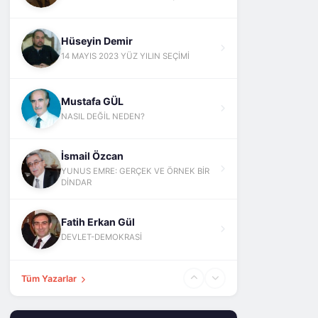
Hüseyin Demir
14 MAYIS 2023 YÜZ YILIN SEÇİMİ
Mustafa GÜL
NASIL DEĞİL NEDEN?
İsmail Özcan
YUNUS EMRE: GERÇEK VE ÖRNEK BİR
DİNDAR
Fatih Erkan Gül
DEVLET-DEMOKRASİ
Tüm Yazarlar