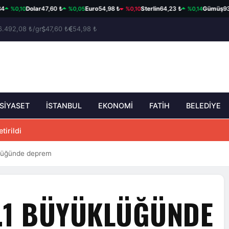
0,10
%0,05
%0,10
%0,14
Dolar
47,60 ₺
Euro
54,98 ₺
Sterlin
64,23 ₺
Gümüş
93,93 
6.492,08 ₺/gr
47,60 ₺
54,98 ₺
SİYASET
İSTANBUL
EKONOMİ
FATİH
BELEDİYE
tirildi
klüğünde deprem
.1 BÜYÜKLÜĞÜNDE