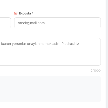
E-posta *
0
/1000