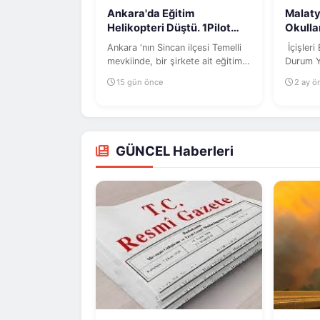
Ankara'da Eğitim
Malat
Helikopteri Düştü. 1Pilot
şehit düştü
Ankara 'nın Sincan ilçesi Temelli
İçişleri
mevkiinde, bir şirkete ait eğitim
Durum Y
helikopteri henüz...
(AFAD) v
15 gün önce
2 ay ö
Malatya'
GÜNCEL Haberleri