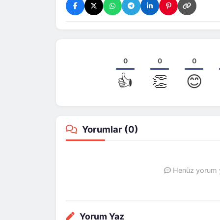
0
0
0
👍
👏
😊
Yorumlar (
0
)
Henüz yorum ya
Yorum Yaz