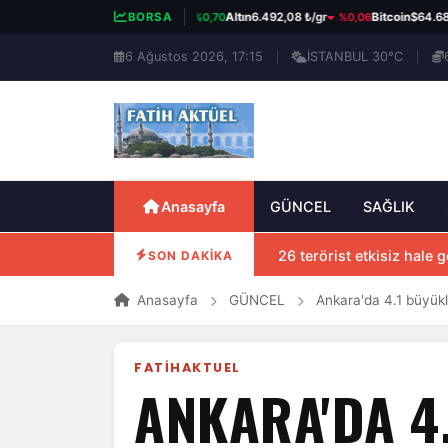
%0,70
%0,06
%
BIST 100
13.798,82
BORSA
Altın
6.492,08 ₺/gr
Bitcoin
$64.684
6 Ağustos 2026, 17:15
İSTANBUL 30°C
Anasayfa
GÜNCEL
SAĞLIK
26 terörist etkisiz hale ge
SON DAKİKA
Anasayfa
GÜNCEL
Ankara'da 4.1 büyü
FATIHAKTUEL
ANKARA'DA 4