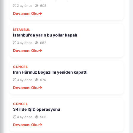
2 ay önce
608
Devamını Oku
ÖNE ÇIKAR
İSTANBUL
İstanbul'da yarın bu yollar kapalı
3 ay önce
952
Devamını Oku
ÖNE ÇIKAR
GÜNCEL
İran Hürmüz Boğazı'nı yeniden kapattı
3 ay önce
576
Devamını Oku
ÖNE ÇIKAR
GÜNCEL
34 ilde IŞİD operasyonu
4 ay önce
568
Devamını Oku