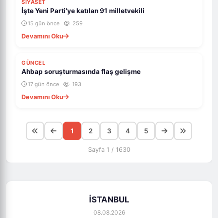
SİYASET
İşte Yeni Parti'ye katılan 91 milletvekili
15 gün önce
259
Devamını Oku
GÜNCEL
Ahbap soruşturmasında flaş gelişme
17 gün önce
193
Devamını Oku
1
2
3
4
5
Sayfa 1 / 1630
İSTANBUL
08.08.2026