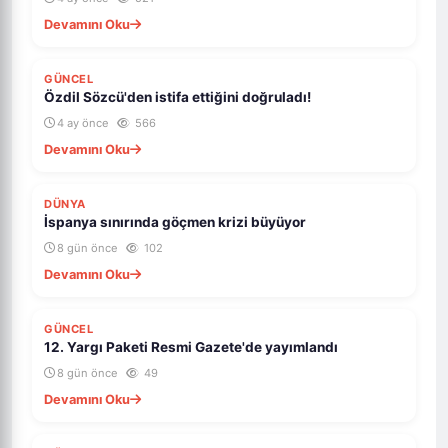
Devamını Oku
ÖNE ÇIKAR
GÜNCEL
Özdil Sözcü'den istifa ettiğini doğruladı!
4 ay önce
566
Devamını Oku
DÜNYA
İspanya sınırında göçmen krizi büyüyor
8 gün önce
102
Devamını Oku
GÜNCEL
12. Yargı Paketi Resmi Gazete'de yayımlandı
8 gün önce
49
Devamını Oku