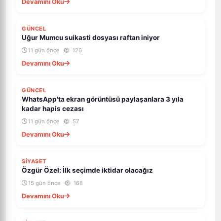
Devamını Oku
GÜNCEL
Uğur Mumcu suikasti dosyası raftan iniyor
11 gün önce
126
Devamını Oku
GÜNCEL
WhatsApp'ta ekran görüntüsü paylaşanlara 3 yıla
kadar hapis cezası
11 gün önce
57
Devamını Oku
SİYASET
Özgür Özel: İlk seçimde iktidar olacağız
15 gün önce
168
Devamını Oku