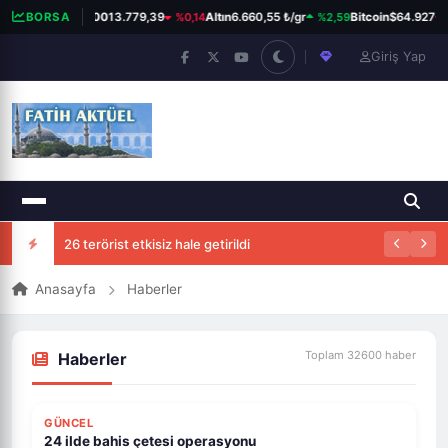
%0,14
%2,59
BORSA
BIST 100
13.779,39
Altın
6.660,55 ₺/gr
Bitcoin
$64.927
Giriş Yap
26 terörist etkisiz hale getirildi
Anasayfa
Haberler
Toplam 32600 haber
Haberler
FLAŞ HABER
GÜNCEL
ÖNE ÇIKAR
24 ilde bahis çetesi operasyonu