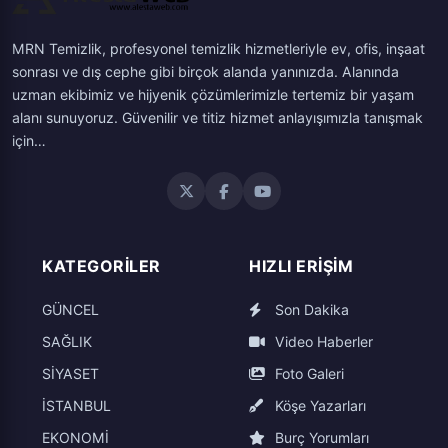
MRN Temizlik, profesyonel temizlik hizmetleriyle ev, ofis, inşaat
sonrası ve dış cephe gibi birçok alanda yanınızda. Alanında
uzman ekibimiz ve hijyenik çözümlerimizle tertemiz bir yaşam
alanı sunuyoruz. Güvenilir ve titiz hizmet anlayışımızla tanışmak
için…
KATEGORILER
HIZLI ERIŞIM
GÜNCEL
Son Dakika
SAĞLIK
Video Haberler
SİYASET
Foto Galeri
İSTANBUL
Köşe Yazarları
EKONOMİ
Burç Yorumları