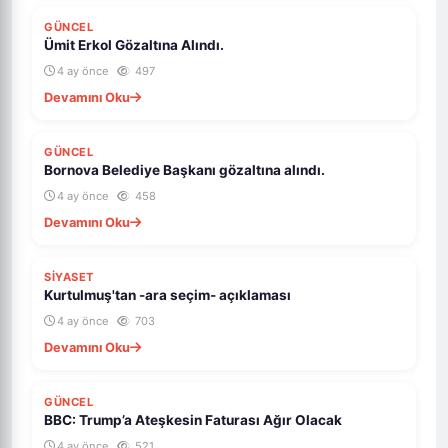
ÖNE ÇIKAR
GÜNCEL
Ümit Erkol Gözaltına Alındı.
4 ay önce
497
Devamını Oku
ÖNE ÇIKAR
GÜNCEL
Bornova Belediye Başkanı gözaltına alındı.
4 ay önce
458
Devamını Oku
ÖNE ÇIKAR
SİYASET
Kurtulmuş'tan -ara seçim- açıklaması
4 ay önce
703
Devamını Oku
ÖNE ÇIKAR
GÜNCEL
BBC: Trump’a Ateşkesin Faturası Ağır Olacak
4 ay önce
521