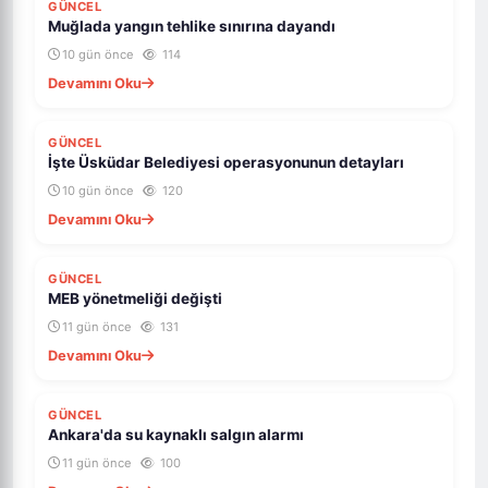
GÜNCEL
Muğlada yangın tehlike sınırına dayandı
10 gün önce
114
Devamını Oku
GÜNCEL
İşte Üsküdar Belediyesi operasyonunun detayları
10 gün önce
120
Devamını Oku
GÜNCEL
MEB yönetmeliği değişti
11 gün önce
131
Devamını Oku
GÜNCEL
Ankara'da su kaynaklı salgın alarmı
11 gün önce
100