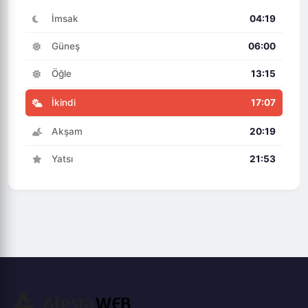
İmsak
04:19
Güneş
06:00
Öğle
13:15
İkindi
17:07
Akşam
20:19
Yatsı
21:53